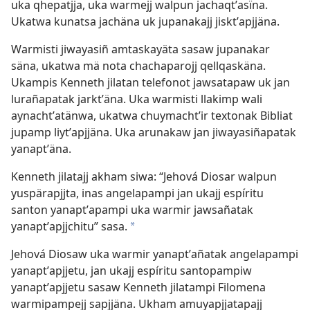
uka qhepatjja, uka warmejj walpun jachaqtʼasïna.
Ukatwa kunatsa jachäna uk jupanakajj jisktʼapjjäna.
Warmisti jiwayasiñ amtaskayäta sasaw jupanakar
säna, ukatwa mä nota chachaparojj qellqaskäna.
Ukampis Kenneth jilatan telefonot jawsatapaw uk jan
lurañapatak jarktʼäna. Uka warmisti llakimp wali
aynachtʼatänwa, ukatwa chuymachtʼir textonak Bibliat
jupamp liytʼapjjäna. Uka arunakaw jan jiwayasiñapatak
yanaptʼäna.
Kenneth jilatajj akham siwa: “Jehová Diosar walpun
yuspärapjjta, inas angelapampi jan ukajj espíritu
santon yanaptʼapampi uka warmir jawsañatak
yanaptʼapjjchitu” sasa.
*
Jehová Diosaw uka warmir yanaptʼañatak angelapampi
yanaptʼapjjetu, jan ukajj espíritu santopampiw
yanaptʼapjjetu sasaw Kenneth jilatampi Filomena
warmipampejj sapjjäna. Ukham amuyapjjatapajj