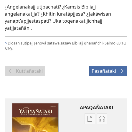
¿Angelanakajj utjpachati? ¿Kamsis Bibliajj
angelanakatjja? ¿Khitin luratäpjjesa? ¿Jakäwisan
yanaptʼapjjestaspati? Uka toqenakat jichhajj
yatjjatañäni.
^
Diosan sutipajj Jehová satawa sasaw Bibliajj qhanañchi (Salmo 83:18
,
NM
).
Kuttʼañataki
Pasañataki
APAQAÑATAKI
Aka
Aka
archivonakanwa
archivonaka