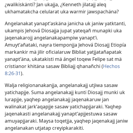
¿walikïskänti? Jan ukajja, ¿Kenneth jilatajj aleq
ukhamatakcha celularat uka warmir jawspachäna?
Angelanakat yanaptʼaskäna janicha uk janiw yatktanti,
ukampis Jehová Diosajja jupat yateqañ munapki uka
jaqenakarojj angelanakapampiw yanaptʼi.
Amuytʼañataki, nayra tiemponjja Jehová Diosajj Etiopía
markankir mä jilïr oficialaruw Bibliat yatjjatañapatak
yanaptʼäna, ukatakisti mä ángel toqew Felipe sat mä
cristianor khitäna sasaw Bibliajj qhanañchi (
Hechos
8:26-31
).
Walja religionanakanjja, angelanakajj utjiwa sasaw
yatichapjje. Suma angelanakajj kuntï Diosajj munki uk
lurapjje, yaqhep angelanakajj jaqenakaruw jan
walinakat jarkʼaqapjje sasaw yatichapjjaraki. Yaqhep
jaqenakasti angelanakajj yanaptʼapjjestuwa sasaw
amuyapjjaraki. Maysa toqetjja, yaqhep jaqenakajj janiw
angelanakan utjatap creyipkarakiti.