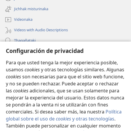
(opens
window)
new
Jichhak misturinaka
window)
Videonaka
Videos with Audio Descriptions
Thaqañataki
Configuración de privacidad
Oraqpachat yatiyäwinaka
Para que usted tenga la mejor experiencia posible,
Donacionanaka
(opens
usamos
cookies
y otras tecnologías similares. Algunas
new
cookies
son necesarias para que el sitio web funcione,
window)
INTERNETANKIR BIBLIOTECA
y no se pueden rechazar. Puede aceptar o rechazar
(opens
las
cookies
adicionales, que se usan solamente para
new
®
JW Hub
window)
mejorar la experiencia del usuario. Estos datos nunca
(opens
new
se pondrán a la venta ni se utilizarán con fines
window)
comerciales. Si desea saber más, lea nuestra
Política
global sobre el uso de
cookies
y otras tecnologías
.
Copyright
© 2026 Watch Tower Bible and Tract Society of Pennsylvania.
También puede personalizar en cualquier momento
CONDICIONES DE USO
|
POLÍTICA DE PRIVACIDAD
|