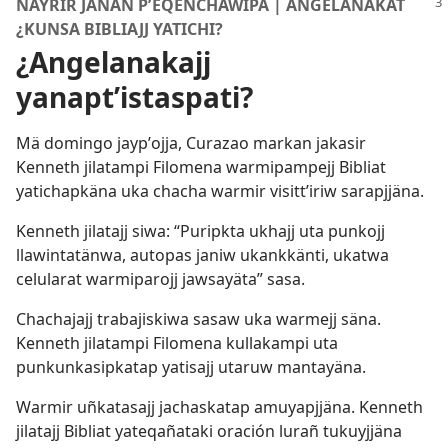
NAYRÏR JANAN PʼEQEÑCHÄWIPA | ANGELANAKAT
¿KUNSA BIBLIAJJ YATICHI?
¿Angelanakajj
yanaptʼistaspati?
Mä domingo jaypʼojja, Curazao markan jakasir
Kenneth jilatampi Filomena warmipampejj Bibliat
yatichapkäna uka chacha warmir visittʼiriw sarapjjäna.
Kenneth jilatajj siwa: “Puripkta ukhajj uta punkojj
llawintatänwa, autopas janiw ukankkänti, ukatwa
celularat warmiparojj jawsayäta” sasa.
Chachajajj trabajiskiwa sasaw uka warmejj säna.
Kenneth jilatampi Filomena kullakampi uta
punkunkasipkatap yatisajj utaruw mantayäna.
Warmir uñkatasajj jachaskatap amuyapjjäna. Kenneth
jilatajj Bibliat yateqañataki oración lurañ tukuyjjäna