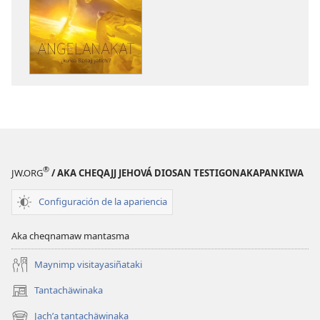
qellqatanak
grabacionan
apaqasma
apaqasma
YATIYAÑATAKI
YATIYAÑATAK
Angelanakat
Angelanakat
¿kunsa
¿kunsa
Bibliajj
Bibliajj
yatichi?
yatichi?
®
JW.ORG
/ AKA CHEQAJJ JEHOVÁ DIOSAN TESTIGONAKAPANKIWA
Configuración de la apariencia
Aka cheqnamaw mantasma
Maynimp visitayasiñataki
Tantachäwinaka
(opens
new
Jachʼa tantachäwinaka