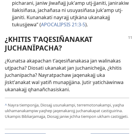
picharani, janiw jiwañajj jukʼamp utj-jjaniti, janirakiw
llakisiñasa, jachañasa ni usuyasiñasa jukʼamp utj-
jjaniti. Kunanakatï nayrajj utjkäna ukanakajj
tukusjjewa” (
APOCALIPSIS 21:3-5
).
¿KHITIS TʼAQESIÑANAKAT
JUCHANÏPACHA?
¿Kunatsa akapachan tʼaqesiñanakasa jan walinakas
utjpacha? Diosatï ukanakat jan juchanïchejja, ¿khitis
juchanïpacha? Nayratpachaw jaqenakajj uka
jisktʼanakat wal yatiñ munapjjäna. Jutïr yatichäwinwa
ukanakajj qhanañchasiskani.
^
Nayra tiemponjja, Diosajj usunakampi, terremotonakampi, yaqha
ukhamanakampiw yaqhep jaqenakarojj juchanakapat castiguirïna.
Ukampis Bibliarjamajja, Diosajj janiw jichha tiempon ukham castigjjeti.