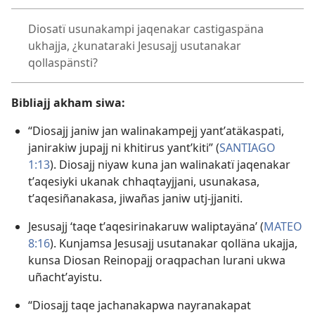
Diosatï usunakampi jaqenakar castigaspäna
ukhajja, ¿kunataraki Jesusajj usutanakar
qollaspänsti?
Bibliajj akham siwa:
“Diosajj janiw jan walinakampejj yantʼatäkaspati,
janirakiw jupajj ni khitirus yantʼkiti” (
SANTIAGO
1:13
). Diosajj niyaw kuna jan walinakatï jaqenakar
tʼaqesiyki ukanak chhaqtayjjani, usunakasa,
tʼaqesiñanakasa, jiwañas janiw utj-jjaniti.
Jesusajj ‘taqe tʼaqesirinakaruw waliptayäna’ (
MATEO
8:16
). Kunjamsa Jesusajj usutanakar qolläna ukajja,
kunsa Diosan Reinopajj oraqpachan lurani ukwa
uñachtʼayistu.
“Diosajj taqe jachanakapwa nayranakapat