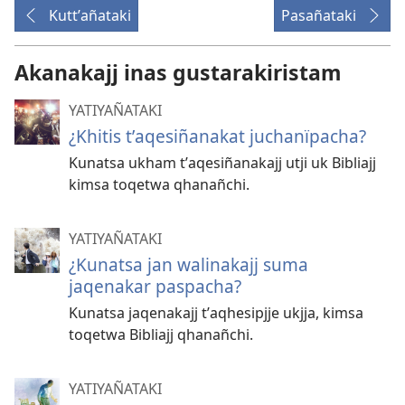
Kuttʼañataki
Pasañataki
Akanakajj inas gustarakiristam
YATIYAÑATAKI
¿Khitis tʼaqesiñanakat juchanïpacha?
Kunatsa ukham tʼaqesiñanakajj utji uk Bibliajj
kimsa toqetwa qhanañchi.
YATIYAÑATAKI
¿Kunatsa jan walinakajj suma
jaqenakar paspacha?
Kunatsa jaqenakajj tʼaqhesipjje ukjja, kimsa
toqetwa Bibliajj qhanañchi.
YATIYAÑATAKI