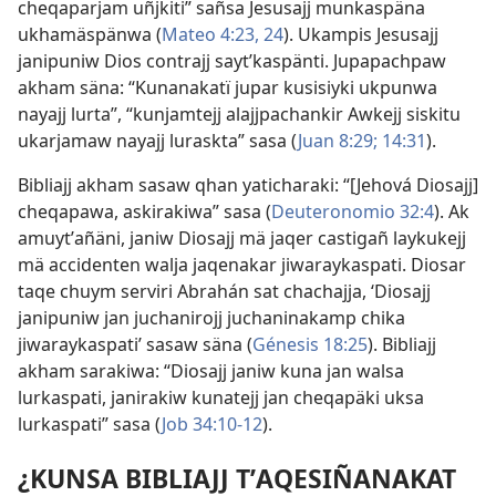
cheqaparjam uñjkiti” sañsa Jesusajj munkaspäna
ukhamäspänwa (
Mateo 4:23, 24
). Ukampis Jesusajj
janipuniw Dios contrajj saytʼkaspänti. Jupapachpaw
akham säna: “Kunanakatï jupar kusisiyki ukpunwa
nayajj lurta”, “kunjamtejj alajjpachankir Awkejj siskitu
ukarjamaw nayajj luraskta” sasa (
Juan 8:29;
14:31
).
Bibliajj akham sasaw qhan yaticharaki: “[Jehová Diosajj]
cheqapawa, askirakiwa” sasa (
Deuteronomio 32:4
). Ak
amuytʼañäni, janiw Diosajj mä jaqer castigañ laykukejj
mä accidenten walja jaqenakar jiwaraykaspati. Diosar
taqe chuym serviri Abrahán sat chachajja, ‘Diosajj
janipuniw jan juchanirojj juchaninakamp chika
jiwaraykaspati’ sasaw säna (
Génesis 18:25
). Bibliajj
akham sarakiwa: “Diosajj janiw kuna jan walsa
lurkaspati, janirakiw kunatejj jan cheqapäki uksa
lurkaspati” sasa (
Job 34:10-12
).
¿KUNSA BIBLIAJJ TʼAQESIÑANAKAT