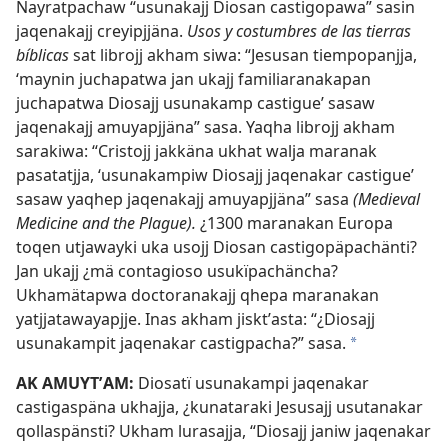
Nayratpachaw “usunakajj Diosan castigopawa” sasin
jaqenakajj creyipjjäna.
Usos y costumbres de las tierras
bíblicas
sat librojj akham siwa: “Jesusan tiempopanjja,
‘maynin juchapatwa jan ukajj familiaranakapan
juchapatwa Diosajj usunakamp castigue’ sasaw
jaqenakajj amuyapjjäna” sasa. Yaqha librojj akham
sarakiwa: “Cristojj jakkäna ukhat walja maranak
pasatatjja, ‘usunakampiw Diosajj jaqenakar castigue’
sasaw yaqhep jaqenakajj amuyapjjäna” sasa
(Medieval
Medicine and the Plague).
¿1300 maranakan Europa
toqen utjawayki uka usojj Diosan castigopäpachänti?
Jan ukajj ¿mä contagioso usukïpachäncha?
Ukhamätapwa doctoranakajj qhepa maranakan
yatjjatawayapjje. Inas akham jisktʼasta: “¿Diosajj
usunakampit jaqenakar castigpacha?” sasa.
*
AK AMUYTʼAM:
Diosatï usunakampi jaqenakar
castigaspäna ukhajja, ¿kunataraki Jesusajj usutanakar
qollaspänsti? Ukham lurasajja, “Diosajj janiw jaqenakar