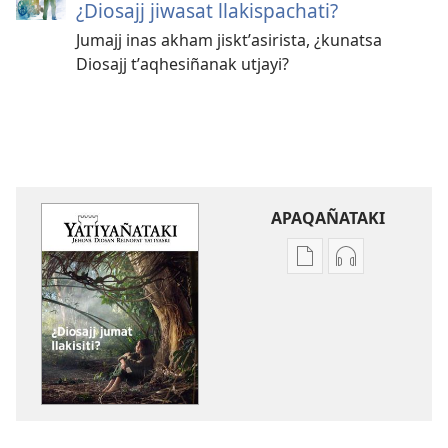
¿Diosajj jiwasat llakispachati?
Jumajj inas akham jisktʼasirista, ¿kunatsa
Diosajj tʼaqhesiñanak utjayi?
APAQAÑATAKI
Aka
Aka
archivonakanwa
archivonaka
qellqatanak
grabacionan
apaqasma
apaqasma
YATIYAÑATAKI
YATIYAÑATAK
¿Diosajj
¿Diosajj
jumat
jumat
llakisiti?
llakisiti?