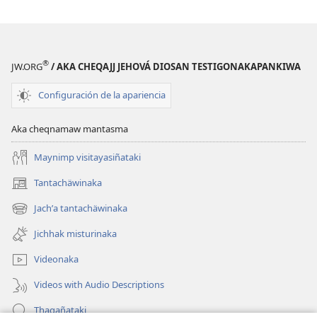
®
JW.ORG
/ AKA CHEQAJJ JEHOVÁ DIOSAN TESTIGONAKAPANKIWA
Configuración de la apariencia
Aka cheqnamaw mantasma
Maynimp visitayasiñataki
Tantachäwinaka
(opens
new
Jachʼa tantachäwinaka
(opens
window)
new
Jichhak misturinaka
window)
Videonaka
Videos with Audio Descriptions
Thaqañataki