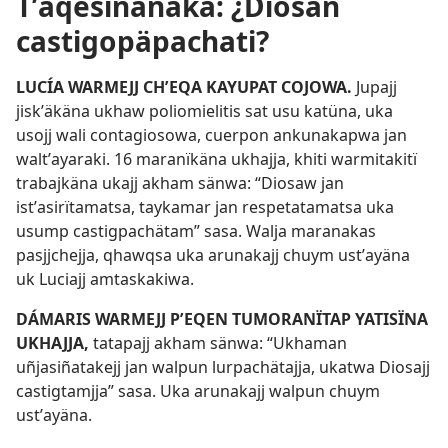
Tʼaqesiñanaka: ¿Diosan
castigopäpachati?
LUCÍA WARMEJJ CHʼEQA KAYUPAT COJOWA.
Jupajj
jiskʼäkäna ukhaw poliomielitis sat usu katüna, uka
usojj wali contagiosowa, cuerpon ankunakapwa jan
waltʼayaraki. 16 maranïkäna ukhajja, khiti warmitakitï
trabajkäna ukajj akham sänwa: “Diosaw jan
istʼasirïtamatsa, taykamar jan respetatamatsa uka
usump castigpachätam” sasa. Walja maranakas
pasjjchejja, qhawqsa uka arunakajj chuym ustʼayäna
uk Luciajj amtaskakiwa.
DÁMARIS WARMEJJ PʼEQEN TUMORANÏTAP YATISÏNA
UKHAJJA,
tatapajj akham sänwa: “Ukhaman
uñjasiñatakejj jan walpun lurpachätajja, ukatwa Diosajj
castigtamjja” sasa. Uka arunakajj walpun chuym
ustʼayäna.