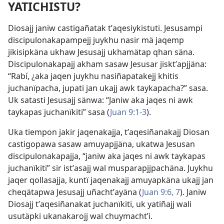
YATICHISTU?
Diosajj janiw castigañatak tʼaqesiykistuti. Jesusampi
discipulonakapampejj juykhu nasir mä jaqemp
jikisipkäna ukhaw Jesusajj ukhamätap qhan säna.
Discipulonakapajj akham sasaw Jesusar jisktʼapjjäna:
“Rabí, ¿aka jaqen juykhu nasiñapatakejj khitis
juchanïpacha, jupati jan ukajj awk taykapacha?” sasa.
Uk satasti Jesusajj sänwa: “Janiw aka jaqes ni awk
taykapas juchanïkiti” sasa (
Juan 9:1-3
).
Uka tiempon jakir jaqenakajja, tʼaqesiñanakajj Diosan
castigopawa sasaw amuyapjjäna, ukatwa Jesusan
discipulonakapajja, “janiw aka jaqes ni awk taykapas
juchanïkiti” sir istʼasajj wal musparapjjpachäna. Juykhu
jaqer qollasajja, kuntï jaqenakajj amuyapkäna ukajj jan
cheqätapwa Jesusajj uñachtʼayäna (
Juan 9:6, 7
). Janiw
Diosajj tʼaqesiñanakat juchanïkiti, uk yatiñajj wali
usutäpki ukanakarojj wal chuymachtʼi.