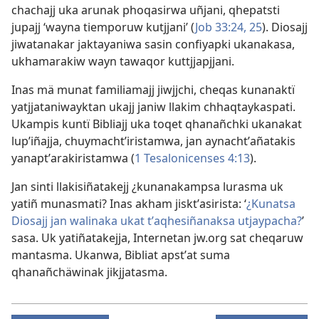
chachajj uka arunak phoqasirwa uñjani, qhepatsti
jupajj ‘wayna tiemporuw kutjjani’ (
Job 33:24, 25
). Diosajj
jiwatanakar jaktayaniwa
sasin confiyapki ukanakasa,
ukhamarakiw wayn tawaqor kuttjjapjjani.
Inas mä munat familiamajj jiwjjchi, cheqas kunanaktï
yatjjataniwayktan ukajj janiw llakim chhaqtaykaspati.
Ukampis kuntï Bibliajj uka toqet qhanañchki ukanakat
lupʼiñajja, chuymachtʼiristamwa, jan aynachtʼañatakis
yanaptʼarakiristamwa (
1 Tesalonicenses 4:13
).
Jan sinti llakisiñatakejj ¿kunanakampsa lurasma uk
yatiñ munasmati? Inas akham jisktʼasirista: ‘
¿Kunatsa
Diosajj jan walinaka ukat tʼaqhesiñanaksa utjaypacha?
’
sasa. Uk yatiñatakejja, Internetan jw.org sat cheqaruw
mantasma. Ukanwa, Bibliat apstʼat suma
qhanañchäwinak jikjjatasma.