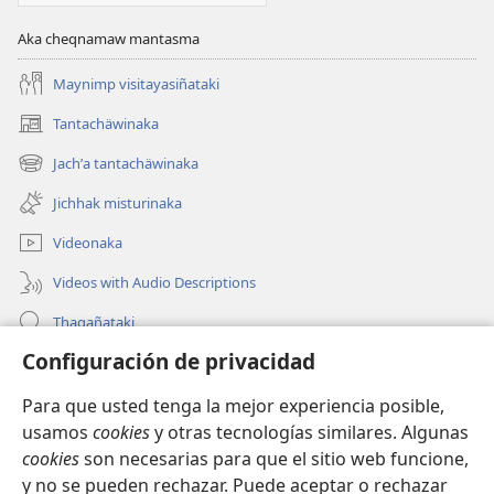
Aka cheqnamaw mantasma
Maynimp visitayasiñataki
Tantachäwinaka
(opens
new
Jachʼa tantachäwinaka
(opens
window)
new
Jichhak misturinaka
window)
Videonaka
Videos with Audio Descriptions
Thaqañataki
Configuración de privacidad
Oraqpachat yatiyäwinaka
Para que usted tenga la mejor experiencia posible,
Donacionanaka
(opens
usamos
cookies
y otras tecnologías similares. Algunas
new
cookies
son necesarias para que el sitio web funcione,
window)
INTERNETANKIR BIBLIOTECA
y no se pueden rechazar. Puede aceptar o rechazar
(opens