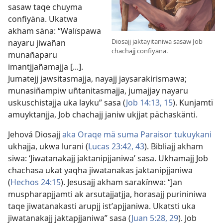
sasaw taqe chuyma
confiyäna. Ukatwa
akham säna: “Walïspawa
Diosajj jaktayitaniwa sasaw Job
nayaru jiwañan
chachajj confiyäna.
munañaparu
imantjjañamajja [...].
Jumatejj jawsitasmajja, nayajj jaysarakirismawa;
munasiñampiw uñtanitasmajja, jumajjay nayaru
uskuschistajja uka layku” sasa (
Job 14:13,
15
). Kunjamtï
amuyktanjja, Job chachajj janiw ukjjat pächaskänti.
Jehová Diosajj
aka Oraqe mä suma Paraisor tukuykani
ukhajja, ukwa lurani (
Lucas 23:42, 43
). Bibliajj akham
siwa: ‘Jiwatanakajj jaktanipjjaniwa’ sasa. Ukhamajj Job
chachasa ukat yaqha jiwatanakas jaktanipjjaniwa
(
Hechos 24:15
). Jesusajj akham sarakïnwa: “Jan
muspharapjjamti ak arsutajjatjja, horasajj purininiwa
taqe jiwatanakasti arupjj istʼapjjaniwa. Ukatsti uka
jiwatanakajj jaktapjjaniwa” sasa (
Juan 5:28, 29
). Job