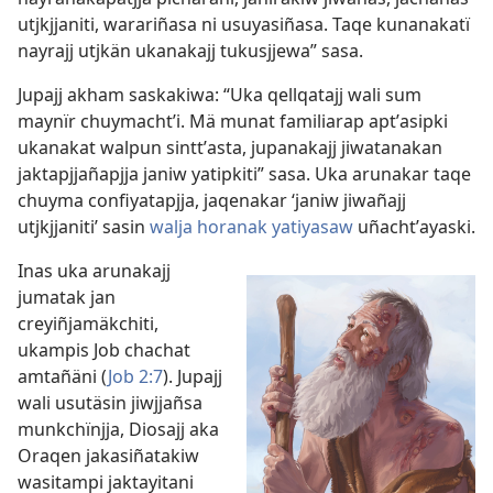
utjkjjaniti, warariñasa ni usuyasiñasa. Taqe kunanakatï
nayrajj utjkän ukanakajj tukusjjewa” sasa.
Jupajj akham saskakiwa: “Uka qellqatajj wali sum
maynïr chuymachtʼi. Mä munat familiarap aptʼasipki
ukanakat walpun sinttʼasta, jupanakajj jiwatanakan
jaktapjjañapjja janiw yatipkiti” sasa. Uka arunakar taqe
chuyma confiyatapjja, jaqenakar ‘janiw jiwañajj
utjkjjaniti’ sasin
walja horanak yatiyasaw
uñachtʼayaski.
Inas uka arunakajj
jumatak jan
creyiñjamäkchiti,
ukampis Job chachat
amtañäni (
Job 2:7
). Jupajj
wali usutäsin jiwjjañsa
munkchïnjja, Diosajj aka
Oraqen jakasiñatakiw
wasitampi jaktayitani