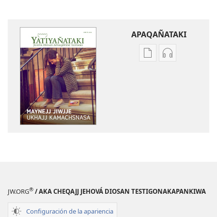
APAQAÑATAKI
Aka
Aka
archivonakanwa
archivonaka
qellqatanak
grabacionan
apaqasma
apaqasma
YATIYAÑATAKI
YATIYAÑATAK
Maynejj
Maynejj
jiwjje
jiwjje
ukhajj
ukhajj
kamachsnasa
kamachsnas
®
JW.ORG
/ AKA CHEQAJJ JEHOVÁ DIOSAN TESTIGONAKAPANKIWA
Configuración de la apariencia