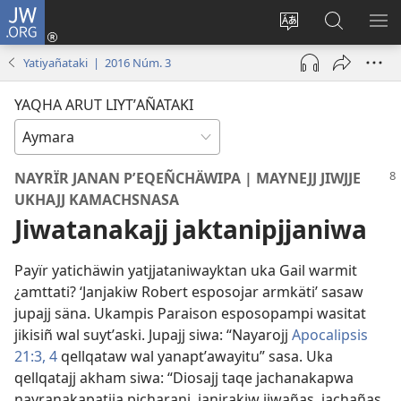
JW.ORG
Cuentamar
mantañataki
Change
JW.ORG:
KU
(opens
site
Thaqañat
UTJ
Yatiyañataki | 2016 Núm. 3
new
language
UK
window)
UÑ
YAQHA ARUT LIYTʼAÑATAKI
NAYRÏR JANAN PʼEQEÑCHÄWIPA | MAYNEJJ JIWJJE
UKHAJJ KAMACHSNASA
Jiwatanakajj jaktanipjjaniwa
Payïr yatichäwin yatjjataniwayktan uka Gail warmit
¿amttati? ‘Janjakiw Robert esposojar armkäti’ sasaw
jupajj säna. Ukampis Paraison esposopampi wasitat
jikisiñ wal suytʼaski. Jupajj siwa: “Nayarojj
Apocalipsis
21:3, 4
qellqataw wal yanaptʼawayitu” sasa. Uka
qellqatajj akham siwa: “Diosajj taqe jachanakapwa
nayranakapatjja picharani, janirakiw jiwañas, jachañas