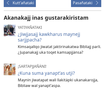
Kuttʼañataki
Pasañataki
Akanakajj inas gustarakiristam
YATIYAÑATAKI
¿Jiwjjasajj kawkharus maynejj
sarjjpacha?
Kimsaqallqo jiwatat jaktirinakatwa Bibliajj parli.
¿Jupanakajj uka toqet kamsapjjänsa?
¡SARTAPJJAÑÄNI!
¿Kuna suma yanaptʼas utji?
Maynin jiwatapat wali llakitäpki ukanakarojja,
Bibliaw wal yanaptʼaspa.