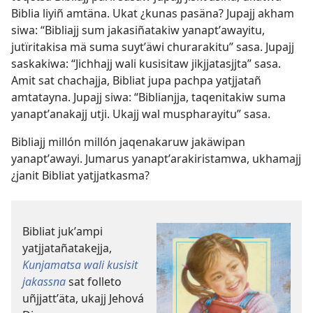
Biblia liyiñ amtäna. Ukat ¿kunas pasäna? Jupajj akham
siwa: “Bibliajj sum jakasiñatakiw yanaptʼawayitu,
jutïritakisa mä suma suytʼäwi churarakitu” sasa. Jupajj
saskakiwa: “Jichhajj wali kusisitaw jikjjatasjjta” sasa.
Amit sat chachajja, Bibliat jupa pachpa yatjjatañ
amtatayna. Jupajj siwa: “Biblianjja, taqenitakiw suma
yanaptʼanakajj utji. Ukajj wal muspharayitu” sasa.
Bibliajj millón millón jaqenakaruw jakäwipan
yanaptʼawayi. Jumarus yanaptʼarakiristamwa, ukhamajj
¿janit Bibliat yatjjatkasma?
Bibliat jukʼampi
yatjjatañatakejja,
Kunjamatsa wali kusisit
jakassna
sat folleto
uñjjattʼäta, ukajj Jehová