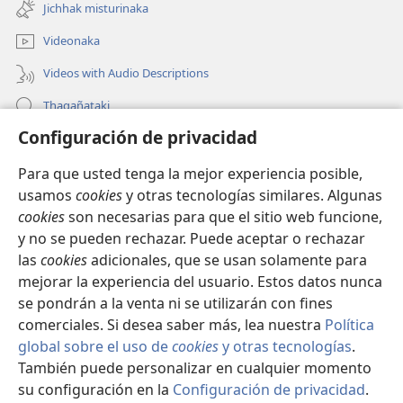
new
Jichhak misturinaka
window)
Videonaka
Videos with Audio Descriptions
Thaqañataki
Configuración de privacidad
Oraqpachat yatiyäwinaka
Para que usted tenga la mejor experiencia posible,
Donacionanaka
(opens
usamos
cookies
y otras tecnologías similares. Algunas
new
cookies
son necesarias para que el sitio web funcione,
window)
INTERNETANKIR BIBLIOTECA
y no se pueden rechazar. Puede aceptar o rechazar
(opens
las
cookies
adicionales, que se usan solamente para
new
®
JW Hub
window)
mejorar la experiencia del usuario. Estos datos nunca
(opens
new
se pondrán a la venta ni se utilizarán con fines
window)
comerciales. Si desea saber más, lea nuestra
Política
global sobre el uso de
cookies
y otras tecnologías
.
Copyright
© 2026 Watch Tower Bible and Tract Society of Pennsylvania.
También puede personalizar en cualquier momento
CONDICIONES DE USO
|
POLÍTICA DE PRIVACIDAD
|
su configuración en la
Configuración de privacidad
.
S
CONFIGURACIÓN DE PRIVACIDAD