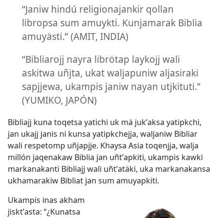
“Janiw hindú religionajankir qollan
libropsa sum amuykti. Kunjamarak Biblia
amuyästi.” (AMIT, INDIA)
“Bibliarojj nayra librötap laykojj wali
askitwa uñjta, ukat waljapuniw aljasiraki
sapjjewa, ukampis janiw nayan utjkituti.”
(YUMIKO, JAPÓN)
Bibliajj kuna toqetsa yatichi uk mä jukʼaksa yatipkchi,
jan ukajj janis ni kunsa yatipkchejja, waljaniw Bibliar
wali respetomp uñjapjje. Khaysa Asia toqenjja, walja
millón jaqenakaw Biblia jan uñtʼapkiti, ukampis kawki
markanakantï Bibliajj wali uñtʼatäki, uka markanakansa
ukhamarakiw Bibliat jan sum amuyapkiti.
Ukampis inas akham
jisktʼasta: “¿Kunatsa