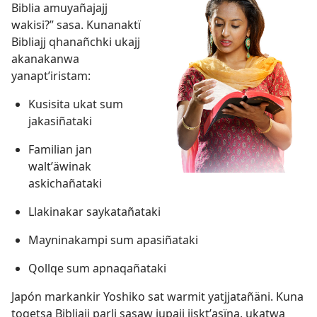
Biblia amuyañajajj
wakisi?” sasa. Kunanaktï
Bibliajj qhanañchki ukajj
akanakanwa
yanaptʼiristam:
Kusisita ukat sum
jakasiñataki
Familian jan
waltʼäwinak
askichañataki
Llakinakar saykatañataki
Mayninakampi sum apasiñataki
Qollqe sum apnaqañataki
Japón markankir Yoshiko sat warmit yatjjatañäni. Kuna
toqetsa Bibliajj parli sasaw jupajj jisktʼasïna, ukatwa