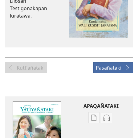
Diosan
Testigonakapan
luratawa.
Kuttʼañataki
Pasañataki
APAQAÑATAKI
Aka
Aka
archivonakanwa
archivonaka
qellqatanak
grabacionan