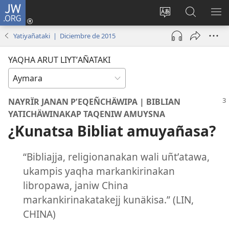
JW.ORG
Cuentamar
mantañataki
Change
JW.ORG:
KU
(opens
site
Thaqañat
UTJ
Yatiyañataki | Diciembre de 2015
new
language
UK
window)
UÑ
YAQHA ARUT LIYTʼAÑATAKI
NAYRÏR JANAN PʼEQEÑCHÄWIPA | BIBLIAN
YATICHÄWINAKAP TAQENIW AMUYSNA
¿Kunatsa Bibliat amuyañasa?
“Bibliajja, religionanakan wali uñtʼatawa,
ukampis yaqha markankirinakan
libropawa, janiw China
markankirinakatakejj kunäkisa.” (LIN,
CHINA)