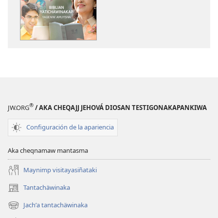
apaqasma
apaqasma
YATIYAÑATAKI
YATIYAÑATAK
Biblian
Biblian
yatichäwinakap
yatichäwinak
taqeniw
taqeniw
amuysna
amuysna
®
JW.ORG
/ AKA CHEQAJJ JEHOVÁ DIOSAN TESTIGONAKAPANKIWA
Configuración de la apariencia
Aka cheqnamaw mantasma
Maynimp visitayasiñataki
Tantachäwinaka
(opens
new
Jachʼa tantachäwinaka
(opens
window)