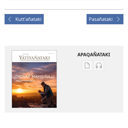
Kuttʼañataki
Pasañataki
APAQAÑATAKI
Aka
Aka
archivonakanwa
archivonaka
qellqatanak
grabacionan
apaqasma
apaqasma
YATIYAÑATAKI
YATIYAÑATAK
¿Diosar
¿Diosar
mayisiñajj
mayisiñajj
yanaptʼistaspati?
yanaptʼistasp