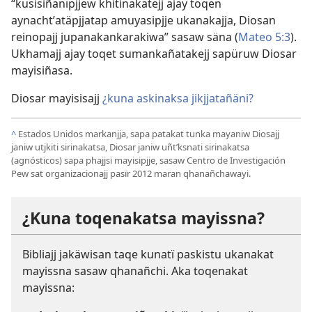
“kusisiñanïpjjew khitinakatejj ajay toqen
aynachtʼatäpjjatap amuyasipjje ukanakajja, Diosan
reinopajj jupanakankarakiwa” sasaw säna (
Mateo 5:3
).
Ukhamajj ajay toqet sumankañatakejj sapüruw Diosar
mayisiñasa.
Diosar mayisisajj
¿kuna askinaksa jikjjatañäni?
^
Estados Unidos markanjja, sapa patakat tunka mayaniw Diosajj
janiw utjkiti sirinakatsa, Diosar janiw uñtʼksnati sirinakatsa
(agnósticos) sapa phajjsi mayisipjje, sasaw Centro de Investigación
Pew sat organizacionajj pasïr 2012 maran qhanañchawayi.
¿Kuna toqenakatsa mayissna?
Bibliajj jakäwisan taqe kunatï paskistu ukanakat
mayissna sasaw qhanañchi. Aka toqenakat
mayissna: