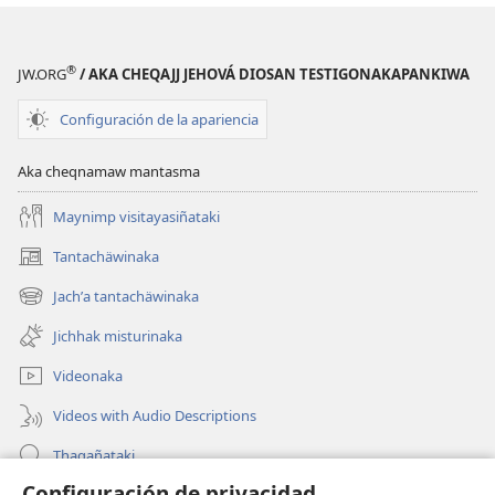
®
JW.ORG
/ AKA CHEQAJJ JEHOVÁ DIOSAN TESTIGONAKAPANKIWA
Configuración de la apariencia
Aka cheqnamaw mantasma
Maynimp visitayasiñataki
Tantachäwinaka
(opens
new
Jachʼa tantachäwinaka
(opens
window)
new
Jichhak misturinaka
window)
Videonaka
Videos with Audio Descriptions
Thaqañataki
Configuración de privacidad
Oraqpachat yatiyäwinaka