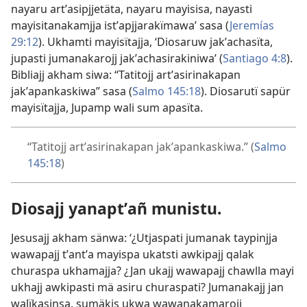
nayaru artʼasipjjetäta, nayaru mayisisa, nayasti
mayisitanakamjja istʼapjjarakïmawa’ sasa (
Jeremías
29:12
). Ukhamti mayisïtajja, ‘Diosaruw jakʼachasïta,
jupasti jumanakarojj jakʼachasirakiniwa’ (
Santiago 4:8
).
Bibliajj akham siwa: “Tatitojj artʼasirinakapan
jakʼapankaskiwa” sasa (
Salmo 145:18
). Diosarutï sapür
mayisïtajja, Jupamp wali sum apasïta.
“Tatitojj artʼasirinakapan jakʼapankaskiwa.” (
Salmo
145:18
)
Diosajj yanaptʼañ munistu.
Jesusajj akham sänwa: ‘¿Utjaspati jumanak taypinjja
wawapajj tʼantʼa mayispa ukatsti awkipajj qalak
churaspa ukhamajja? ¿Jan ukajj wawapajj chawlla mayi
ukhajj awkipasti mä asiru churaspati? Jumanakajj jan
walïkasinsa, sumäkis ukwa wawanakamarojj