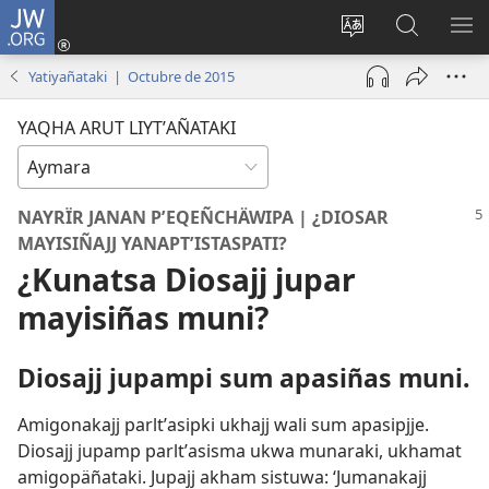
JW.ORG
Cuentamar
mantañataki
Change
JW.ORG:
KU
(opens
site
Thaqañat
UTJ
Yatiyañataki | Octubre de 2015
new
language
UK
window)
UÑ
YAQHA ARUT LIYTʼAÑATAKI
NAYRÏR JANAN PʼEQEÑCHÄWIPA | ¿DIOSAR
MAYISIÑAJJ YANAPTʼISTASPATI?
¿Kunatsa Diosajj jupar
mayisiñas muni?
Diosajj jupampi sum apasiñas muni.
Amigonakajj parltʼasipki ukhajj wali sum apasipjje.
Diosajj jupamp parltʼasisma ukwa munaraki, ukhamat
amigopäñataki. Jupajj akham sistuwa: ‘Jumanakajj