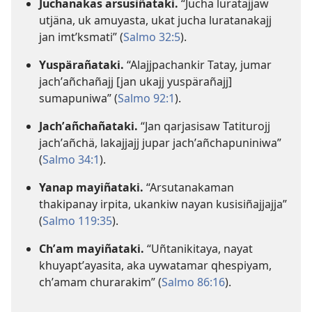
Juchanakas arsusiñataki.
“Jucha luratajjaw
utjäna, uk amuyasta, ukat jucha luratanakajj
jan imtʼksmati” (
Salmo 32:5
).
Yuspärañataki.
“Alajjpachankir Tatay, jumar
jachʼañchañajj [jan ukajj yuspärañajj]
sumapuniwa” (
Salmo 92:1
).
Jachʼañchañataki.
“Jan qarjasisaw Tatiturojj
jachʼañchä, lakajjajj jupar jachʼañchapuniniwa”
(
Salmo 34:1
).
Yanap mayiñataki.
“Arsutanakaman
thakipanay irpita, ukankiw nayan kusisiñajjajja”
(
Salmo 119:35
).
Chʼam mayiñataki.
“Uñtanikitaya, nayat
khuyaptʼayasita, aka uywatamar qhespiyam,
chʼamam churarakim” (
Salmo 86:16
).