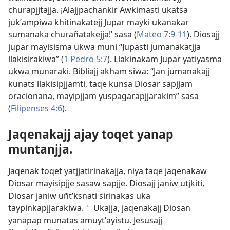
churapjjtajja. ¡Alajjpachankir Awkimasti ukatsa
jukʼampiwa khitinakatejj Jupar mayki ukanakar
sumanaka churañatakejja!’ sasa (
Mateo 7:9-11
). Diosajj
jupar mayisisma ukwa muni “Jupasti jumanakatjja
llakisirakiwa” (
1 Pedro 5:7
). Llakinakam Jupar yatiyasma
ukwa munaraki. Bibliajj akham siwa: “Jan jumanakajj
kunats llakisipjjamti, taqe kunsa Diosar sapjjam
oracionana, mayipjjam yuspagarapjjarakim” sasa
(
Filipenses 4:6
).
Jaqenakajj ajay toqet yanap
muntanjja.
Jaqenak toqet yatjjatirinakajja, niya taqe jaqenakaw
Diosar mayisipjje sasaw sapjje. Diosajj janiw utjkiti,
Diosar janiw uñtʼksnati sirinakas uka
taypinkapjjarakiwa.
Ukajja, jaqenakajj Diosan
*
yanapap munatas amuytʼayistu. Jesusajj