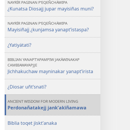
NAYRÏR PAGINAN PʼEQEÑCHÄWIPA
¿Kunatsa Diosajj jupar mayisiñas muni?
NAYRÏR PAGINAN PʼEQEÑCHÄWIPA
Mayisiñajj ¿kunjamsa yanaptʼistaspa?
¿Yatiyätati?
BIBLIAN YANAPTʼAPAMPIW JAKÄWINAKAP
CAMBIAWAYAPJJE
Jichhakuchaw mayninakar yanaptʼirista
¿Diosar uñtʼsnati?
ANCIENT WISDOM FOR MODERN LIVING
Perdonañatakejj jankʼakïñamawa
Biblia toqet jisktʼanaka