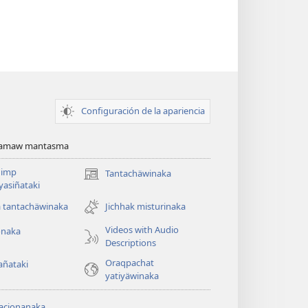
Configuración de la apariencia
namaw mantasma
imp
Tantachäwinaka
(opens
ayasiñataki
new
window)
a tantachäwinaka
Jichhak misturinaka
Videos with Audio
onaka
Descriptions
Oraqpachat
añataki
yatiyäwinaka
acionanaka