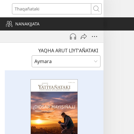
Thaqañataki
NANAKJJATA
YAQHA ARUT LIYTʼAÑATAKI