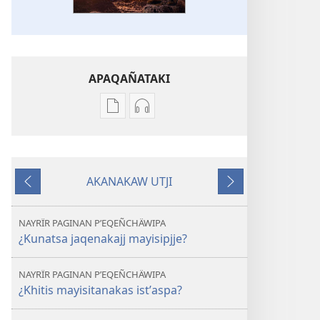
APAQAÑATAKI
Aka
Aka
archivonakanwa
archivonakanwa
qellqatanak
grabacionanak
apaqasma
apaqasma
AKANAKAW UTJI
YATIYAÑATAKI
YATIYAÑATAKI
Kuttʼañataki
Pasañataki
¿Diosar
¿Diosar
mayisiñajj
mayisiñajj
NAYRÏR PAGINAN PʼEQEÑCHÄWIPA
yanaptʼistaspati?
yanaptʼistaspati?
¿Kunatsa jaqenakajj mayisipjje?
NAYRÏR PAGINAN PʼEQEÑCHÄWIPA
¿Khitis mayisitanakas istʼaspa?