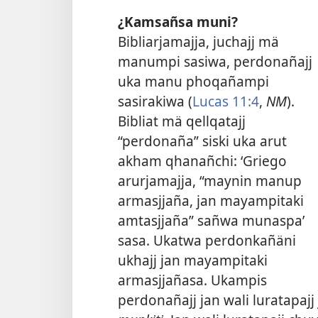
¿Kamsañsa muni?
Bibliarjamajja, juchajj mä
manumpi sasiwa, perdonañajj
uka manu phoqañampi
sasirakiwa (
Lucas 11:4
,
NM
).
Bibliat mä qellqatajj
“perdonaña” siski uka arut
akham qhanañchi: ‘Griego
arurjamajja, “maynin manup
armasjjaña, jan mayampitaki
amtasjjaña” sañwa munaspa’
sasa. Ukatwa perdonkañäni
ukhajj jan mayampitaki
armasjjañasa. Ukampis
perdonañajj jan wali luratapa