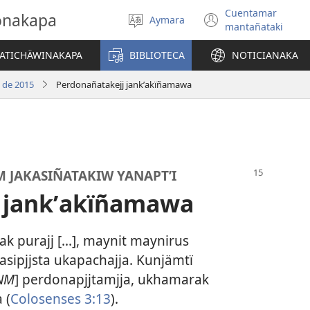
Cuentamar
gonakapa
Aymara
Select
(opens
mantañataki
language
new
window)
YATICHÄWINAKAPA
BIBLIOTECA
NOTICIANAKA
 de 2015
Perdonañatakejj jankʼakïñamawa
M JAKASIÑATAKIW YANAPTʼI
 jankʼakïñamawa
k purajj [...], maynit maynirus
asipjjsta ukapachajja. Kunjämtï
NM
] perdonapjjtamjja, ukhamarak
 (
Colosenses 3:13
).