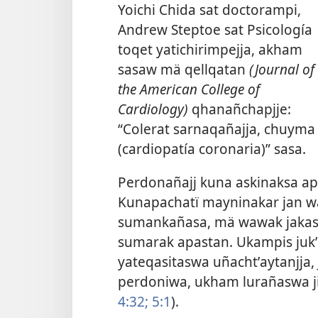
Yoichi Chida sat doctorampi,
Andrew Steptoe sat Psicología
toqet yatichirimpejja, akham
sasaw mä qellqatan
(Journal of
the American College of
Cardiology)
qhanañchapjje:
“Colerat sarnaqañajja, chuyma
(cardiopatía coronaria)” sasa.
Perdonañajj kuna askinaksa apa
Kunapachatï mayninakar jan wa
sumankañasa, mä wawak jakas
sumarak apastan. Ukampis jukʼa
yateqasitaswa uñachtʼaytanjja, 
perdoniwa, ukham lurañaswa ji
4:32;
5:1
).