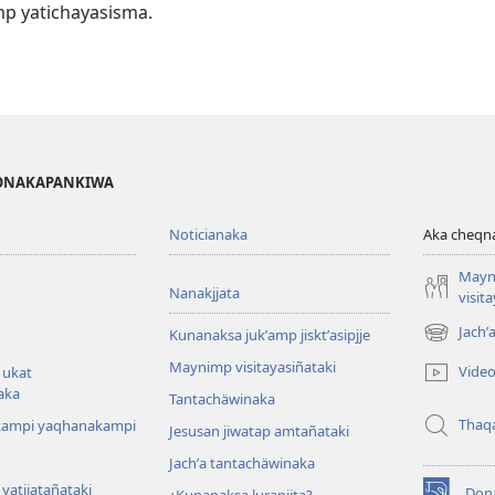
mp yatichayasisma.
IGONAKAPANKIWA
Noticianaka
Aka cheq
Mayn
Nanakjjata
visit
Jachʼ
Kunanaksa jukʼamp jisktʼasipjje
(opens
new
Maynimp visitayasiñataki
Vide
 ukat
window)
aka
Tantachäwinaka
Thaq
kampi yaqhanakampi
Jesusan jiwatap amtañataki
Jachʼa tantachäwinaka
yatjjatañataki
Don
¿Kunanaksa lurapjjta?