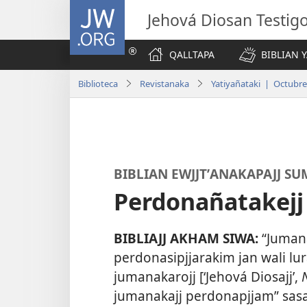
JW.ORG
Jehová Diosan Testi
QALLTAPA
BIBLIAN 
Biblioteca
Revistanaka
Yatiyañataki | Octubre
BIBLIAN EWJJTʼANAKAPAJJ SU
Perdonañatakejj
BIBLIAJJ AKHAM SIWA:
“Jumana
perdonasipjjarakim jan wali lur
jumanakarojj [‘Jehová Diosajj’,
jumanakajj perdonapjjam” sasa