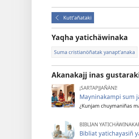
Kuttʼañataki
Yaqha yatichäwinaka
Suma cristianöñatak yanaptʼanaka
Akanakajj inas gustarak
¡SARTAPJJAÑÄNI!
Mayninakampi sum ja
¿Kunjam chuymanïñas ma
BIBLIAN YATICHÄWINAKA
Bibliat yatichayasiñ 