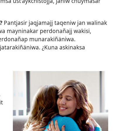
uymsa ustʼaykchistojja, janiw chuymasar
i?
Pantjasir jaqjamajj taqeniw jan walinak
twa mayninakar perdonañajj wakisi,
perdonañap munarakiñäniwa.
jjatarakiñäniwa. ¿Kuna askinaksa
.
it