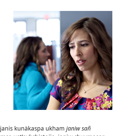
jj janis kunäkaspa ukham
janiw sañ