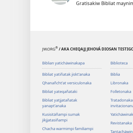
Gratisakiw Bibliat mayni
®
JW.ORG
/ AKA CHEQAJJ JEHOVÁ DIOSAN TEST
Biblian yatichäwinakapa
Biblioteca
Bibliat yatiñatak jisktʼanaka
Biblia
Qhanañchtʼat versiculonaka
Libronaka
Bibliat yateqañataki
Folletonaka
Bibliat yatjjatañatak
Tratadonaka
yanaptʼanaka
invitacionan
Kusisitäñampi sumak
Yatichäwina
jikjjatasiñampi
Revistanaka
Chacha warmimpi familiampi
Tantachäwin 