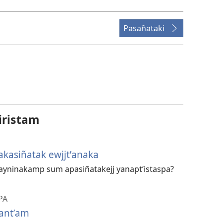
Pasañataki
iristam
kasiñatak ewjjtʼanaka
yninakamp sum apasiñatakejj yanaptʼistaspa?
PA
yantʼam