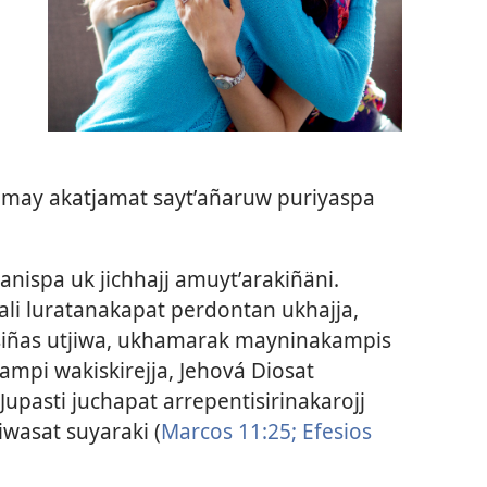
 may akatjamat saytʼañaruw puriyaspa
nispa uk jichhajj amuytʼarakiñäni.
li luratanakapat perdontan ukhajja,
iñas utjiwa, ukhamarak mayninakampis
mpi wakiskirejja, Jehová Diosat
Jupasti juchapat arrepentisirinakarojj
wasat suyaraki (
Marcos 11:25;
Efesios