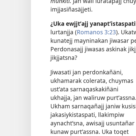
munkiti.
Jan wali luratapajj ch
imjjasiñasäjjeti.
¿Uka ewjjtʼajj yanaptʼistaspat
lurtanjja (
Romanos 3:23
). Uka
kunatejj mayninakan jiwasar 
Perdonasajj jiwasas askinak jik
jikjjatsna?
Jiwasatï jan perdonkañäni,
ukhamarak colerata, chuymas
ustʼata sarnaqaskakiñäni
ukhajja, jan waliruw purtʼassna
Ukham sarnaqañajj janiw kusis
jakasiykistaspati, llakimpiw
aynachtʼsna, awisajj usuntañar
kunaw purtʼassna. Uka toqet