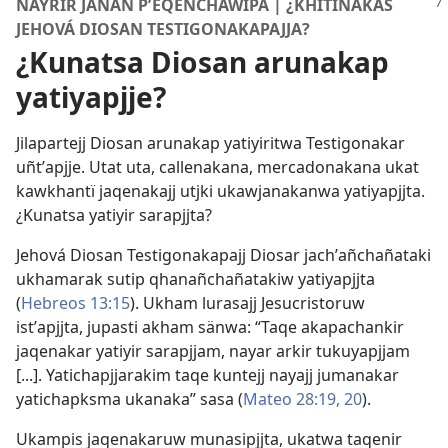
NAYRÏR JANAN PʼEQEÑCHÄWIPA | ¿KHITINAKAS
JEHOVÁ DIOSAN TESTIGONAKAPAJJA?
¿Kunatsa Diosan arunakap
yatiyapjje?
Jilapartejj Diosan arunakap yatiyiritwa Testigonakar
uñtʼapjje. Utat uta, callenakana, mercadonakana ukat
kawkhantï jaqenakajj utjki ukawjanakanwa yatiyapjjta.
¿Kunatsa yatiyir sarapjjta?
Jehová Diosan Testigonakapajj Diosar jachʼañchañataki
ukhamarak sutip qhanañchañatakiw yatiyapjjta
(
Hebreos 13:15
). Ukham lurasajj Jesucristoruw
istʼapjjta, jupasti akham sänwa: “Taqe akapachankir
jaqenakar yatiyir sarapjjam, nayar arkir tukuyapjjam
[...]. Yatichapjjarakim taqe kuntejj nayajj jumanakar
yatichapksma ukanaka” sasa (
Mateo 28:19, 20
).
Ukampis jaqenakaruw munasipjjta, ukatwa taqenir