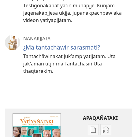
Testigonakapat yatiñ munapjje. Kunjam
jaqenakäpjjesa ukjja, jupanakpachpaw aka
videon yatiyapjjätam.
NANAKJJATA
¿Mä tantachäwir sarasmati?
Tantachäwinakat jukʼamp yatjjatam. Uta
jakʼaman utjir mä Tantachasiñ Uta
thaqtarakim.
APAQAÑATAKI
Aka
Aka