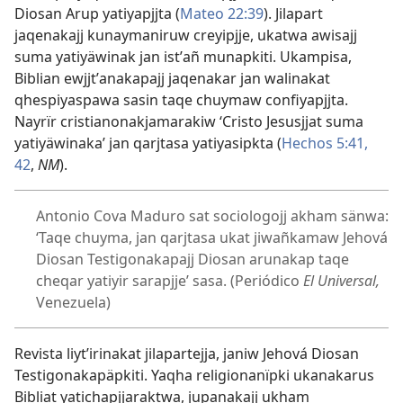
Diosan Arup yatiyapjjta (
Mateo 22:39
). Jilapart
jaqenakajj kunaymaniruw creyipjje, ukatwa awisajj
suma yatiyäwinak jan istʼañ munapkiti. Ukampisa,
Biblian ewjjtʼanakapajj jaqenakar jan walinakat
qhespiyaspawa sasin taqe chuymaw confiyapjjta.
Nayrïr cristianonakjamarakiw ‘Cristo Jesusjjat suma
yatiyäwinaka’ jan qarjtasa yatiyasipkta (
Hechos 5:41,
42
,
NM
).
Antonio Cova Maduro sat sociologojj akham sänwa:
‘Taqe chuyma, jan qarjtasa ukat jiwañkamaw Jehová
Diosan Testigonakapajj Diosan arunakap taqe
cheqar yatiyir sarapjje’ sasa. (Periódico
El Universal,
Venezuela)
Revista liytʼirinakat jilapartejja, janiw Jehová Diosan
Testigonakapäpkiti. Yaqha religionanïpki ukanakarus
Bibliat yatichapjjaraktwa, jupanakajj ukham