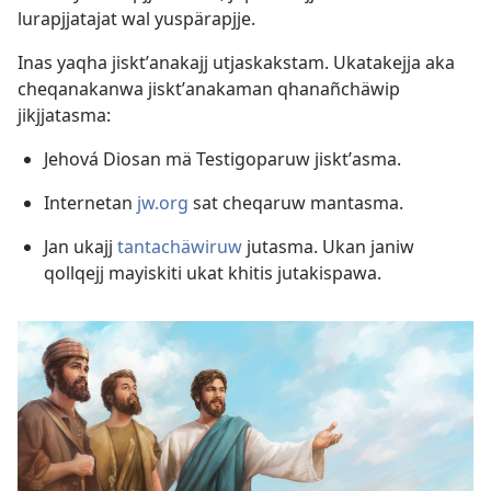
lurapjjatajat wal yuspärapjje.
Inas yaqha jisktʼanakajj utjaskakstam. Ukatakejja aka
cheqanakanwa jisktʼanakaman qhanañchäwip
jikjjatasma:
Jehová Diosan mä Testigoparuw jisktʼasma.
Internetan
jw.org
sat cheqaruw mantasma.
Jan ukajj
tantachäwiruw
jutasma. Ukan janiw
qollqejj mayiskiti ukat khitis jutakispawa.