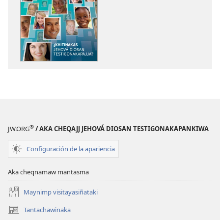
archivonakanwa
archivonaka
qellqatanak
grabacionan
apaqasma
apaqasma
YATIYAÑATAKI
YATIYAÑATAK
¿Khitinakas
¿Khitinakas
Jehová
Jehová
Diosan
Diosan
Testigonakapajja?
Testigonakap
®
JW.ORG
/ AKA CHEQAJJ JEHOVÁ DIOSAN TESTIGONAKAPANKIWA
Configuración de la apariencia
Aka cheqnamaw mantasma
Maynimp visitayasiñataki
Tantachäwinaka
(opens