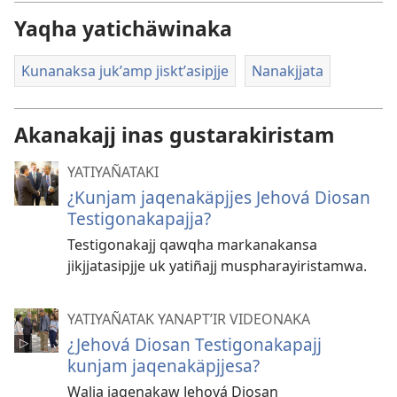
Yaqha yatichäwinaka
Kunanaksa jukʼamp jisktʼasipjje
Nanakjjata
Akanakajj inas gustarakiristam
YATIYAÑATAKI
¿Kunjam jaqenakäpjjes Jehová Diosan
Testigonakapajja?
Testigonakajj qawqha markanakansa
jikjjatasipjje uk yatiñajj muspharayiristamwa.
YATIYAÑATAK YANAPTʼIR VIDEONAKA
¿Jehová Diosan Testigonakapajj
kunjam jaqenakäpjjesa?
Walja jaqenakaw Jehová Diosan