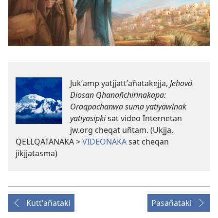
Jukʼamp yatjjattʼañatakejja,
Jehová
Diosan Qhanañchirinakapa:
Oraqpachanwa suma yatiyäwinak
yatiyasipki
sat video Internetan
jw.org cheqat uñtam. (Ukjja,
QELLQATANAKA >
VIDEONAKA
sat cheqan
jikjjatasma)
Kuttʼañataki
Pasañataki