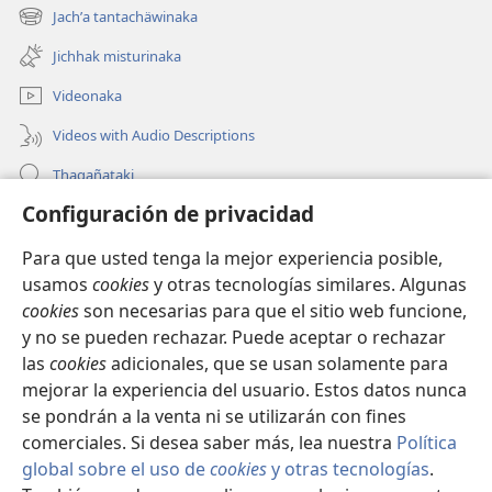
new
Jachʼa tantachäwinaka
(opens
window)
new
Jichhak misturinaka
window)
Videonaka
Videos with Audio Descriptions
Thaqañataki
Configuración de privacidad
Oraqpachat yatiyäwinaka
Para que usted tenga la mejor experiencia posible,
Donacionanaka
(opens
usamos
cookies
y otras tecnologías similares. Algunas
new
cookies
son necesarias para que el sitio web funcione,
window)
INTERNETANKIR BIBLIOTECA
y no se pueden rechazar. Puede aceptar o rechazar
(opens
new
las
cookies
adicionales, que se usan solamente para
®
JW Hub
window)
mejorar la experiencia del usuario. Estos datos nunca
(opens
new
se pondrán a la venta ni se utilizarán con fines
window)
comerciales. Si desea saber más, lea nuestra
Política
global sobre el uso de
cookies
y otras tecnologías
.