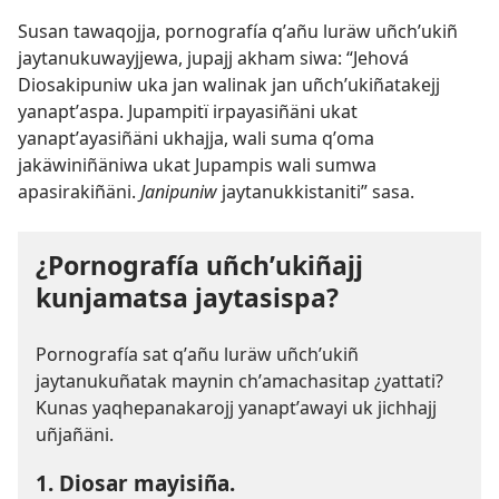
Susan tawaqojja, pornografía qʼañu luräw uñchʼukiñ
jaytanukuwayjjewa, jupajj akham siwa: “Jehová
Diosakipuniw uka jan walinak jan uñchʼukiñatakejj
yanaptʼaspa. Jupampitï irpayasiñäni ukat
yanaptʼayasiñäni ukhajja, wali suma qʼoma
jakäwiniñäniwa ukat Jupampis wali sumwa
apasirakiñäni.
Janipuniw
jaytanukkistaniti” sasa.
¿Pornografía uñchʼukiñajj
kunjamatsa jaytasispa?
Pornografía sat qʼañu luräw uñchʼukiñ
jaytanukuñatak maynin chʼamachasitap ¿yattati?
Kunas yaqhepanakarojj yanaptʼawayi uk jichhajj
uñjañäni.
1. Diosar mayisiña.