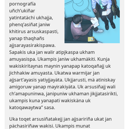
pornografía
uñchʼukiñar
yatintatächi ukhajja,
phenqʼasiñat janiw
khitirus arsuskaspasti,
yanap thaqhañs
ajjsarayasirakispawa.
Sapakis uka jan walir atipjkaspa ukham
amuyasispa. Ukampis janiw ukhamäkiti. Kunja
wakiskirïtaynas maynin yanapap katoqañajj uk
jichhakiw amuyasta. Ukatwa warmijar jan
ajjsartʼayasis yatiyjjayäta. Ukjjarusti, mä atiniskay
amigoruw yanap mayirakiyäta. Uk arsusiñajj wali
chʼamapunïnwa, janipuniw ukhaman jikjjatasirïkti,
ukampis kuna yanapatï wakiskäna uk
katoqawaytwa” sasa.
Uka toqet arsusiñatakejj jan ajjsarirïña ukat jan
pächasirïñaw wakisi. Ukampis munat