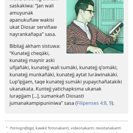
saskakiwa: “Jan wali
amuyunak
apanukuñaw wakisi
ukat Diosar serviñaw
nayrankañapa” sasa.
Bibliajj akham sistuwa:
“Kunatejj cheqäki,
kunatejj maynïr aski
uñjañäki, kunatejj wali sumäki, kunatejj qʼomäki,
kunatejj munkañäki, kunatejj aytat luräwinakäki.
Lupʼipjjam, taqe kunatejj sumäki yupaychañatakïki
ukanakata. Kuntejj yatichapksma ukanak
lurapjjam [...], sumankañ Diosasti
jumanakampipunïniwa” sasa (
Filipenses 4:8, 9
).
Pornografiajja,
kawkïr fotonakantï, videonakantï, revistanakantï
a