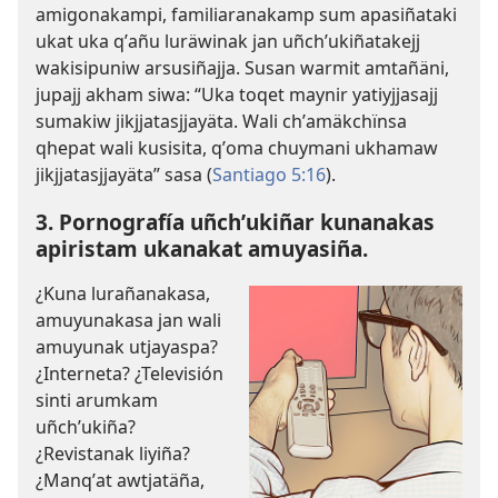
amigonakampi, familiaranakamp sum apasiñataki
ukat uka qʼañu luräwinak jan uñchʼukiñatakejj
wakisipuniw arsusiñajja. Susan warmit amtañäni,
jupajj akham siwa: “Uka toqet maynir yatiyjjasajj
sumakiw jikjjatasjjayäta. Wali chʼamäkchïnsa
qhepat wali kusisita, qʼoma chuymani ukhamaw
jikjjatasjjayäta” sasa (
Santiago 5:16
).
3. Pornografía uñchʼukiñar kunanakas
apiristam ukanakat amuyasiña.
¿Kuna lurañanakasa,
amuyunakasa jan wali
amuyunak utjayaspa?
¿Interneta? ¿Televisión
sinti arumkam
uñchʼukiña?
¿Revistanak liyiña?
¿Manqʼat awtjatäña,