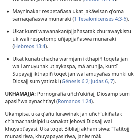
Mayninakar respetañasa ukat jakäwisan qʼoma
sarnaqañaswa munaraki (
1 Tesalonicenses 4:3-6
).
Ukat kuntï wawanakanïpjjañasatak churawaykistu
uk wali respetomp uñjapjjañaswa munaraki
(
Hebreos 13:4
).
Ukat kunatï chacha warmjam ikthapiñ toqeta jan
wali amuyunak utjaykaspa, mä arunjja, kuntï
Supayajj ikthapiñ toqet jan wal amuyañas munki uk
Diosajj sum yatiraki (
Génesis 6:2;
Judas 6, 7
).
UKHAMAJJA:
Pornografía uñchʼukiñajj Diosamp sum
apasiñwa aynachtʼayi (
Romanos 1:24
).
Ukampisa, uka qʼañu luräwinak jan uñchʼukiñatak
chʼamachasisipki ukanakat Jehová Diosajj wal
khuyaptʼayasi. Uka toqet Bibliajj akham siwa: “Tatitojj
munasiriwa, khuyapayasiriwa, janiw mäk