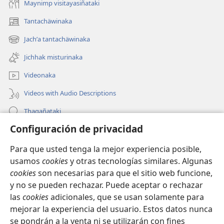
Maynimp visitayasiñataki
Tantachäwinaka
(opens
new
Jachʼa tantachäwinaka
(opens
window)
new
Jichhak misturinaka
window)
Videonaka
Videos with Audio Descriptions
Thaqañataki
Configuración de privacidad
Oraqpachat yatiyäwinaka
Para que usted tenga la mejor experiencia posible,
Donacionanaka
(opens
usamos
cookies
y otras tecnologías similares. Algunas
new
cookies
son necesarias para que el sitio web funcione,
window)
INTERNETANKIR BIBLIOTECA
y no se pueden rechazar. Puede aceptar o rechazar
(opens
las
cookies
adicionales, que se usan solamente para
new
®
JW Hub
window)
mejorar la experiencia del usuario. Estos datos nunca
(opens
new
se pondrán a la venta ni se utilizarán con fines