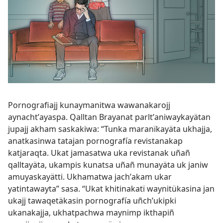
Pornografiajj kunaymanitwa wawanakarojj
aynachtʼayaspa. Qalltan Brayanat parltʼaniwaykayätan
jupajj akham saskakiwa: “Tunka maranïkayäta ukhajja,
anatkasinwa tatajan pornografía revistanakap
katjaraqta. Ukat jamasatwa uka revistanak uñañ
qalltayäta, ukampis kunatsa uñañ munayäta uk janiw
amuyaskayätti. Ukhamatwa jachʼakam ukar
yatintawayta” sasa. “Ukat khitinakatï waynitükasina jan
ukajj tawaqetäkasin pornografía uñchʼukipki
ukanakajja, ukhatpachwa maynimp ikthapiñ