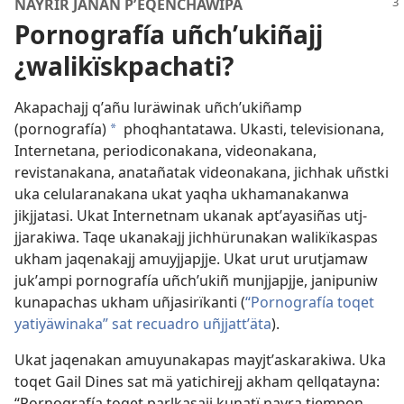
NAYRÏR JANAN PʼEQEÑCHÄWIPA
Pornografía uñchʼukiñajj
¿walikïskpachati?
Akapachajj qʼañu luräwinak uñchʼukiñamp
(pornografía)
phoqhantatawa. Ukasti, televisionana,
a
Internetana, periodiconakana, videonakana,
revistanakana, anatañatak videonakana, jichhak uñstki
uka celularanakana ukat yaqha ukhamanakanwa
jikjjatasi. Ukat Internetnam ukanak aptʼayasiñas utj-
jjarakiwa. Taqe ukanakajj jichhürunakan walikïkaspas
ukham jaqenakajj amuyjjapjje. Ukat urut urutjamaw
jukʼampi pornografía uñchʼukiñ munjjapjje, janipuniw
kunapachas ukham uñjasirïkanti (
“Pornografía toqet
yatiyäwinaka” sat recuadro uñjjattʼäta
).
Ukat jaqenakan amuyunakapas mayjtʼaskarakiwa. Uka
toqet Gail Dines sat mä yatichirejj akham qellqatayna:
“Pornografía toqet parlkasajj kunatï nayra tiempon