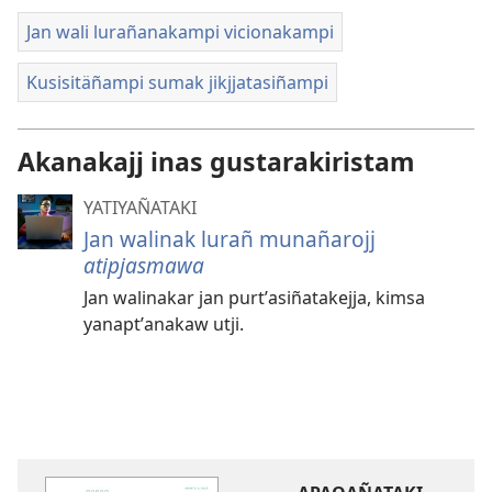
Jan wali lurañanakampi vicionakampi
Kusisitäñampi sumak jikjjatasiñampi
Akanakajj inas gustarakiristam
YATIYAÑATAKI
Jan walinak lurañ munañarojj
atipjasmawa
Jan walinakar jan purtʼasiñatakejja, kimsa
yanaptʼanakaw utji.