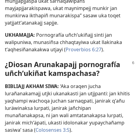
munjjapjjaspa ukat sarnaqäwipans
mayjapjjarakispawa, ukat maynimpejj munkir jan
munkirwa ikthapiñ munarakispa” sasaw uka toqet
yatjjattʼatanakajj sapjje.
UKHAMAJJA:
Pornografía uñchʼukiñajj sinti jan
walipuniwa, munasiñsa chhaqtayiwa ukat llakinaka
tʼaqhesiñanakakwa utjayi (
Proverbios 6:27
).
¿Diosan Arunakapajj pornografía
uñchʼukiñat kamspachasa?
BIBLIAJJ AKHAM SIWA:
‘Aka oraqen jucha
lurañanakamajj utjki ukanakasti jan utjjpanti: jan khitis
yaqhampi wachoqa juchan sarnaqpati, janirak qʼañu
luräwinaksa lurpati, janirak jañchipan
munañanakapsa, ni jan wali amtatanakapsa lurpati,
janirak michʼäpati, ukasti idolonakar yupaychañamp
sasiwa’ sasa (
Colosenses 3:5
).