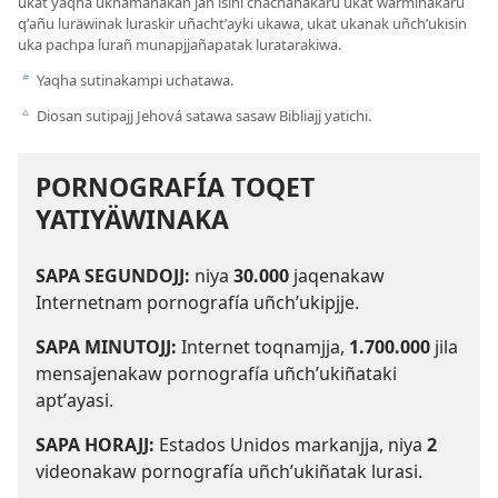
ukat yaqha ukhamanakan jan isini chachanakaru ukat warminakaru
qʼañu luräwinak luraskir uñachtʼayki ukawa, ukat ukanak uñchʼukisin
uka pachpa lurañ munapjjañapatak luratarakiwa.
Yaqha sutinakampi uchatawa.
b
Diosan sutipajj Jehová satawa sasaw Bibliajj yatichi.
c
PORNOGRAFÍA TOQET
YATIYÄWINAKA
SAPA SEGUNDOJJ:
niya
30.000
jaqenakaw
Internetnam pornografía uñchʼukipjje.
SAPA MINUTOJJ:
Internet toqnamjja,
1.700.000
jila
mensajenakaw pornografía uñchʼukiñataki
aptʼayasi.
SAPA HORAJJ:
Estados Unidos markanjja, niya
2
videonakaw pornografía uñchʼukiñatak lurasi.