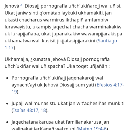
Jehová
Diosajj pornografía uñchʼukiñarojj wal uñisi.
c
Ukat janiw sinti qʼomätap laykuki ukhamäkiti, jan
ukasti chacharus warmirus ikthapiñ amtampiw
lurawayistu, ukampis jaqechat chacha warminakakiw
uk lurapjjañapa, ukat jupanakakiw wawanïpjjarakispa
ukhamatwa wali kusisit jikjjatasipjjarakini (
Santiago
1:17
).
Ukhamajja, ¿kunatsa Jehová Diosajj pornografía
uñchʼukiñar wal uñispacha? Uka toqet uñjañäni:
Pornografía uñchʼukiñajj jaqenakarojj wal
aynachtʼayi uk Jehová Diosajj sum yati (
Efesios 4:17-
19
).
Jupajj wal munasistu ukat janiw tʼaqhesiñas munkiti
(
Isaías 48:17, 18
).
Jaqechatanakarusa ukat familianakarusa jan
walinakat jarkʼaqañ wal muni (
Mateo 19:4-6
).