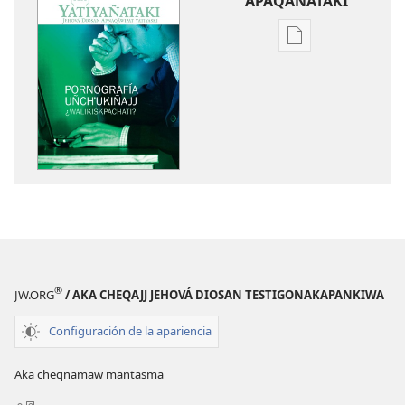
APAQAÑATAKI
Aka
archivonakanw
qellqatanak
apaqasma
YATIYAÑATAKI
Pornografía
uñchʼukiñajj
¿walikïskpachati
®
JW.ORG
/ AKA CHEQAJJ JEHOVÁ DIOSAN TESTIGONAKAPANKIWA
Configuración de la apariencia
Aka cheqnamaw mantasma