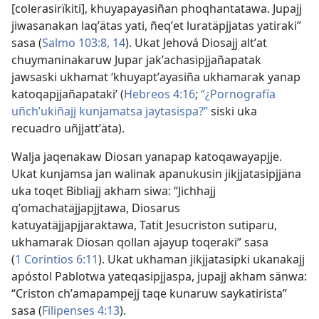
[colerasirïkiti], khuyapayasiñan phoqhantatawa. Jupajj
jiwasanakan laqʼätas yati, ñeqʼet luratäpjjatas yatiraki”
sasa (
Salmo 103:8,
14
). Ukat Jehová Diosajj altʼat
chuymaninakaruw Jupar jakʼachasipjjañapatak
jawsaski ukhamat ‘khuyaptʼayasiña ukhamarak yanap
katoqapjjañapataki’ (
Hebreos 4:16
;
“¿Pornografía
uñchʼukiñajj kunjamatsa jaytasispa?”
siski uka
recuadro uñjjattʼäta).
Walja jaqenakaw Diosan yanapap katoqawayapjje.
Ukat kunjamsa jan walinak apanukusin jikjjatasipjjäna
uka toqet Bibliajj akham siwa: “Jichhajj
qʼomachatäjjapjjtawa, Diosarus
katuyatäjjapjjaraktawa, Tatit Jesucriston sutiparu,
ukhamarak Diosan qollan ajayup toqeraki” sasa
(
1 Corintios 6:11
). Ukat ukhaman jikjjatasipki ukanakajj
apóstol Pablotwa yateqasipjjaspa, jupajj akham sänwa:
“Criston chʼamapampejj taqe kunaruw saykatirista”
sasa (
Filipenses 4:13
).