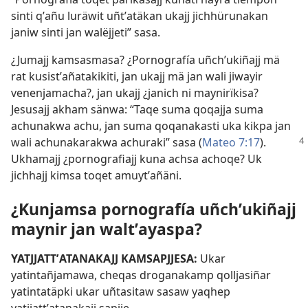
sinti qʼañu luräwit uñtʼatäkan ukajj jichhürunakan
janiw sinti jan walëjjeti” sasa.
¿Jumajj kamsasmasa? ¿Pornografía uñchʼukiñajj mä
rat kusistʼañatakikiti, jan ukajj mä jan wali jiwayir
venenjamacha?, jan ukajj ¿janich ni maynirïkisa?
Jesusajj akham sänwa: “Taqe suma qoqajja suma
achunakwa achu, jan suma qoqanakasti uka kikpa jan
wali
achunakarakwa achuraki” sasa (
Mateo 7:17
).
Ukhamajj ¿pornografiajj kuna achsa achoqe? Uk
jichhajj kimsa toqet amuytʼañäni.
¿Kunjamsa pornografía uñchʼukiñajj
maynir jan waltʼayaspa?
YATJJATTʼATANAKAJJ KAMSAPJJESA:
Ukar
yatintañjamawa, cheqas droganakamp qolljasiñar
yatintatäpki ukar uñtasitaw sasaw yaqhep