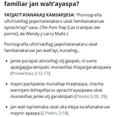
familiar jan waltʼayaspa?
YATJJATTʼATANAKAJJ KAMSAPJJESA:
“Pornografía
uñchʼukiñajj jaqechatanakaru ukat familianakaruw
aynachtʼayi” sasa. (
The Porn Trap
[Las trampas del
porno], de Wendy y Larry Maltz.)
Pornografía uñchʼukiñajj jaqechatanakaru ukat
familianakaruw jan waltʼayi, kunattejj...
janiw purapat atinisiñajj utj-jjaspati, ni sums
apasjjapjjarakispati, munasiñas thayarjjarakispawa
(
Proverbios 2:12-17
).
mayni pachpakiw munañap thaqhaspa, chacha
warmjam ikthapiñarus aynachtʼayaspawa ukat
munasiñas janiw utj-jjarakispati (
Efesios 5:28, 29
).
jan wali lupʼïwinaka ukat uka kikpa lurañanakaruw
maynir apaspa (
2 Pedro 2:14
).