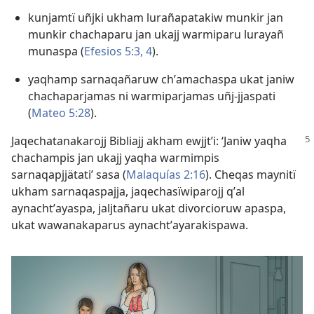
kunjamtï uñjki ukham lurañapatakiw munkir jan
munkir chachaparu jan ukajj warmiparu lurayañ
munaspa (
Efesios 5:3, 4
).
yaqhamp sarnaqañaruw chʼamachaspa ukat janiw
chachaparjamas ni warmiparjamas uñj-jjaspati
(
Mateo 5:28
).
Jaqechatanakarojj Bibliajj akham ewjjtʼi: ‘Janiw yaqha
chachampis jan ukajj yaqha warmimpis
sarnaqapjjätati’ sasa (
Malaquías 2:16
). Cheqas maynitï
ukham sarnaqaspajja, jaqechasïwiparojj qʼal
aynachtʼayaspa, jaljtañaru ukat divorcioruw apaspa,
ukat wawanakaparus aynachtʼayarakispawa.