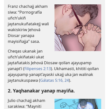
Franz chachajj akham
siwa: “Pornografía
uñchʼukiñ
jaytanukuñatakejj wali
wakiskiriw Jehová
Diosar yanapa
mayisiñajja” sasa.
Cheqas ukanak jan
uñchʼukiñataki ukat
jaytañatakis Jehová Diosaw qollan ajayupamp
yanaptʼi (
Filipenses 2:13
). Ukhamasti, khititï qollan
ajayupamp yanaptʼayaski ukajj uka jan walinak
jaytanukuspawa (
Gálatas 5:16,
24
).
2. Yaqhanakar yanap mayiña.
Julio chachajj akham
sarakiwa: “Maynitï