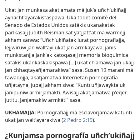
Ukat jan munkasa akatjamata mä jukʼa uñchʼukiñajj
aynachtʼayarakistaspawa. Uka toqet comité del
Senado de Estados Unidos satäkis ukanakatak
parlkasajj Judith Reisman sat yatjjattʼat mä warmejj
akham sänwa: “Uñchʼukiñatak lurat pornografiajja,
lejjwiruw jan waltʼayi ukat jan armkayawa, janis
munkstanjja jankʼak katoqasajj memoria bioquímica
satäkis ukankaskakispawa [...] ukat chʼamawa jan ukajj
jan chhaqtayañjamarakiwa” sasa. Susan 19 marani mä
tawaqojja, akatjamatwa Internetan pornografía
uñjatayna, jupajj akham siwa: “Kuntï uñjawaykta uk
janipuniw armirjamäkti. Awisajj akatjamatwa pʼeqer
jutitu. Janjamakiw armkäti” sasa.
UKHAMAJJA:
Pornografiajj mä esclavorjamaw katunti
ukat jan waltʼayarakiwa (
2 Pedro 2:19
).
¿Kunjamsa pornografía uñchʼukiñajj