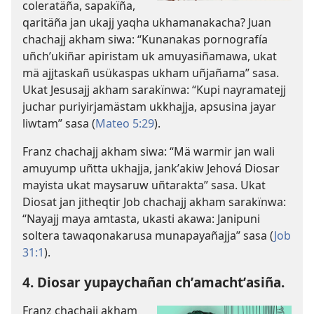
coleratäña, sapakïña,
qaritäña jan ukajj yaqha ukhamanakacha? Juan
chachajj akham siwa: “Kunanakas pornografía
uñchʼukiñar apiristam uk amuyasiñamawa, ukat
mä ajjtaskañ usükaspas ukham uñjañama” sasa.
Ukat Jesusajj akham sarakïnwa: “Kupi nayramatejj
juchar puriyirjamästam ukkhajja, apsusina jayar
liwtam” sasa (
Mateo 5:29
).
Franz chachajj akham siwa: “Mä warmir jan wali
amuyump uñtta ukhajja, jankʼakiw Jehová Diosar
mayista ukat maysaruw uñtarakta” sasa. Ukat
Diosat jan jitheqtir Job chachajj akham sarakïnwa:
“Nayajj maya amtasta, ukasti akawa: Janipuni
soltera tawaqonakarusa munapayañajja” sasa (
Job
31:1
).
4. Diosar yupaychañan chʼamachtʼasiña.
Franz chachajj akham