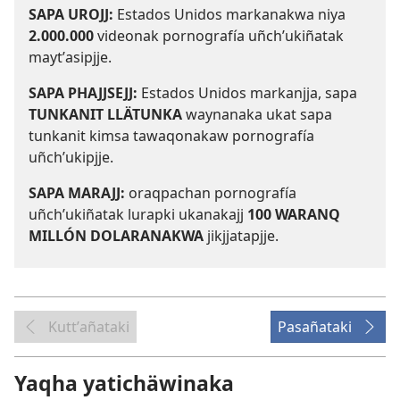
SAPA UROJJ:
Estados Unidos markanakwa niya
2.000.000
videonak pornografía uñchʼukiñatak
maytʼasipjje.
SAPA PHAJJSEJJ:
Estados Unidos markanjja, sapa
TUNKANIT LLÄTUNKA
waynanaka ukat sapa
tunkanit kimsa tawaqonakaw pornografía
uñchʼukipjje.
SAPA MARAJJ:
oraqpachan pornografía
uñchʼukiñatak lurapki ukanakajj
100 WARANQ
MILLÓN DOLARANAKWA
jikjjatapjje.
Kuttʼañataki
Pasañataki
Yaqha yatichäwinaka