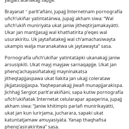
yatjjattʼatanakajj sapjje.
Brayanat
parltʼañäni, jupajj Internetnam pornografía
b
uñchʼukiñar yatintatänwa, jupajj akham siwa: “Wal
uñchʼukiñ muniriyäta ukat janiw jitheqtirjamakayätti.
Ukar jan mantjjasajj wal khathatirïta pʼeqes wal
usurakirïtu. Uk jaytañatakejj wal chʼamachasiwayta
ukampis walja maranakatwa uk jaytawayta” sasa.
Pornografía uñchʼukiñar yatintatäpki ukanakajj janiw
arsusipkiti. Ukat mayj mayjaw sarnaqapjje. Ukat jan
phenqʼachayasiñatakejj mayninakatsa
jitheqtapjjaspawa ukat llakita jan ukajj colerataw
jikjjatasipjjaspa. Yaqhepanakajj jiwañ munapjjarakispa.
Jichhajj Sergiot parltʼarakiñäni, sapa kutiw pornografía
uñchʼukiñatak Internetat celularapar apaqerïna, jupajj
akham siwa: “Janiw khitimpis parlañ munirikayätti,
ukat jan kun lurirjama, jucharara, sapaki ukat
katuntatjamaw amuyasiyäta. Yanap thaqhañsa
phenqʼasirakirïtwa” sasa.