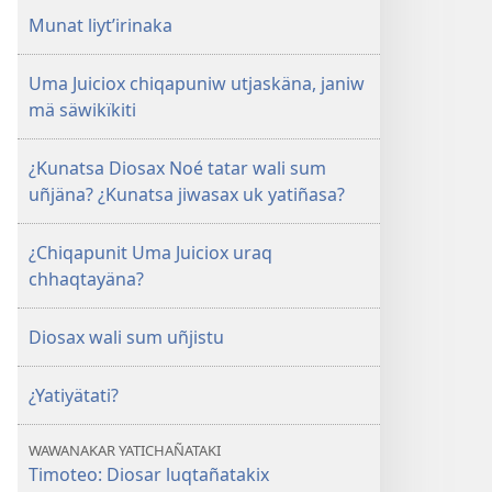
de 2008
Munat liytʼirinaka
Uma Juiciox chiqapuniw utjaskäna, janiw
mä säwikïkiti
¿Kunatsa Diosax Noé tatar wali sum
uñjäna? ¿Kunatsa jiwasax uk yatiñasa?
¿Chiqapunit Uma Juiciox uraq
chhaqtayäna?
Diosax wali sum uñjistu
¿Yatiyätati?
WAWANAKAR YATICHAÑATAKI
Timoteo: Diosar luqtañatakix