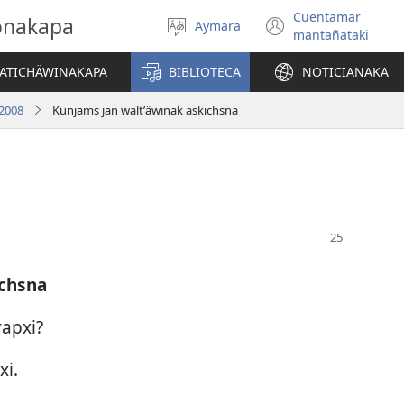
Cuentamar
gonakapa
Aymara
Select
(opens
mantañataki
language
new
window)
YATICHÄWINAKAPA
BIBLIOTECA
NOTICIANAKA
 2008
Kunjams jan waltʼäwinak askichsna
ichsna
rapxi?
xi.