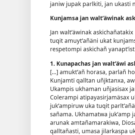
janiw jupak parlkiti, jan ukast
Kunjamsa jan waltʼäwinak as
Jan waltʼäwinak askichañatakix
tuqit amuytʼañäni ukat kunjam
respetompi askichañ yanaptʼis
1. Kunapachas jan waltʼäwi a
[...] amuktʼañ horasa, parlañ ho
Kunjamtï qalltan uñjktanxa, a
Ukampis ukhaman uñjasisax ja
Colerampi atipayasirjamäsax 
jukʼampiruw uka tuqit parltʼa
sañama. Ukhamatwa jukʼamp jan
arunak amtañamarakiwa, Dios
qalltañasti, umasa jilarkaspa 