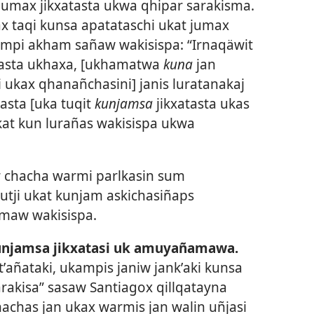
jumax jikxatasta ukwa qhipar sarakisma.
ax taqi kunsa apatataschi ukat jumax
ompi akham sañaw wakisispa: “Irnaqäwit
tasta ukhaxa, [ukhamatwa
kuna
jan
i ukax qhanañchasini] janis luratanakaj
ta [uka tuqit
kunjamsa
jikxatasta ukas
kat kun lurañas wakisispa ukwa
r chacha warmi parlkasin sum
utji ukat kunjam askichasiñaps
amaw wakisispa.
kunjamsa jikxatasi uk amuyañamawa.
tʼañataki, ukampis janiw jankʼaki kunsa
arakisa” sasaw Santiagox qillqatayna
hachas jan ukax warmis jan walin uñjasi