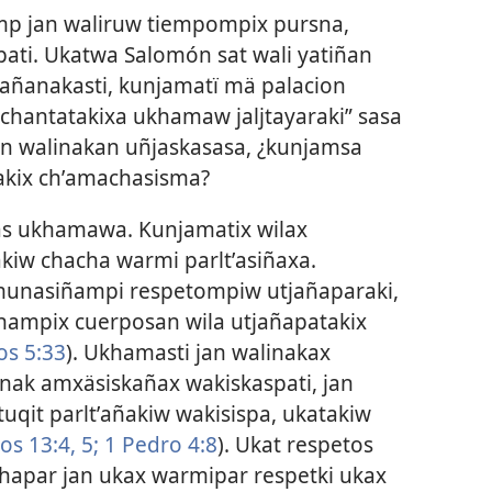
amp jan waliruw tiempompix pursna,
spati. Ukatwa Salomón sat wali yatiñan
añanakasti, kunjamatï mä palacion
chantatakixa ukhamaw jaljtayaraki” sasa
an walinakan uñjaskasasa, ¿kunjamsa
akix chʼamachasisma?
s ukhamawa. Kunjamatix wilax
akiw chacha warmi parltʼasiñaxa.
 munasiñampi respetompiw utjañaparaki,
ampix cuerposan wila utjañapatakix
os 5:33
). Ukhamasti jan walinakax
inak amxäsiskañax wakiskaspati, jan
tuqit parltʼañakiw wakisispa, ukatakiw
os 13:4, 5;
1 Pedro 4:8
). Ukat respetos
chapar jan ukax warmipar respetki ukax