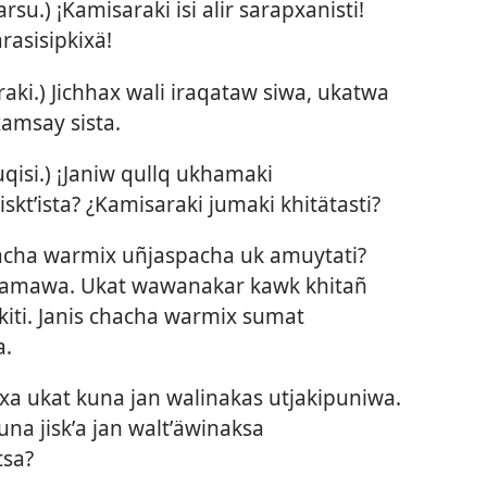
su.) ¡Kamisaraki isi alir sarapxanisti!
rasisipkixä!
ki.) Jichhax wali iraqataw siwa, ukatwa
amsay sista.
qisi.) ¡Janiw qullq ukhamaki
isktʼista? ¿Kamisaraki jumaki khitätasti?
acha warmix uñjaspacha uk amuytati?
hamawa. Ukat wawanakar kawk khitañ
kiti. Janis chacha warmix sumat
a.
nxa ukat kuna jan walinakas utjakipuniwa.
a jiskʼa jan waltʼäwinaksa
tsa?