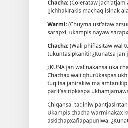
Chacha:
(Colerataw jachʼatjam ar
¡Jichhakirakis machaq isinak ala
Warmi:
(Chuyma ustʼataw arsura
sarapxi, ukampis nayaw sarapx
Chacha:
(Wali phiñasitaw wal tu
tukuntasipkaniti! ¿Kunatsa jan j
¿KUNA jan walinakansa uka ch
Chachax wali qhurükaspas uk
tuqitsa janirakiw mä amtanikïp
parltʼasirïpkaspa ukhamjamaw
Chiqansa, taqiniw pantjasirïta
Ukampis chacha warminakax kun
askichapxañapapuniwa. ¿Kuna