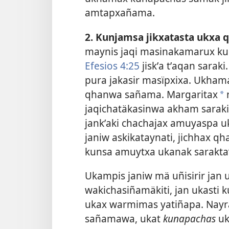
amtapxañama.
2. Kunjamsa jikxatasta ukxa
maynis jaqi masinakamarux ku
Efesios 4:25
jiskʼa tʼaqan sarak
pura jakasir masïpxixa. Ukhama
qhanwa sañama. Margaritax
n
*
jaqichatäkasinwa akham saraki:
jankʼaki chachajax amuyaspa 
janiw askikataynati, jichhax q
kunsa amuytxa ukanak sarakta”
Ukampis janiw mä uñisirir jan
wakichasiñamäkiti, jan ukasti
ukax warmimas yatiñapa. Nay
sañamawa, ukat
kunapachas
uk