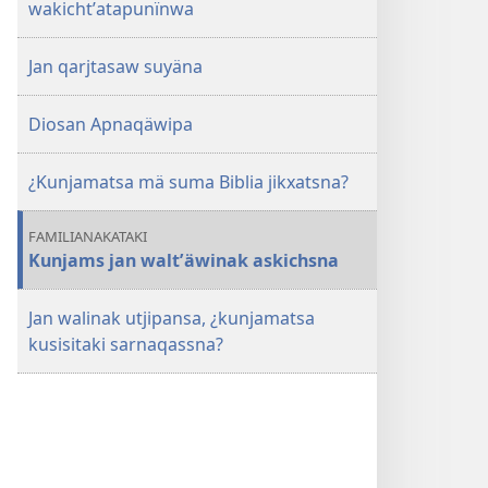
wakichtʼatapunïnwa
Jan qarjtasaw suyäna
Diosan Apnaqäwipa
¿Kunjamatsa mä suma Biblia jikxatsna?
FAMILIANAKATAKI
Kunjams jan waltʼäwinak askichsna
Jan walinak utjipansa, ¿kunjamatsa
kusisitaki sarnaqassna?