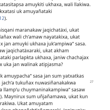
atasitapsa amuykiti ukhaxa, wali llakiwa.
kxatasi uk amuyañataki
12
).
isqani maranakaw jaqichatäxi, ukat
lañax wali chʼamaw nayatakixa, ukat
ax jan amuyki ukhaxa jukʼampiwa” sasa.
w jaqichatäxaraki, ukat akham
ñataki parlapkta ukhaxa, janiw chachajax
ax uka jan walinak atipjasma?
ak amuypacha” sasa jan sum yatxatkas
ʼa jachʼa tukuñax nuwasiñanakakwa
xa llampʼu chuymaninakampiwa” sasaw
0
). Maynirux sum uñjañamawa, ukat kun
arakiwa. Ukat amuyatam