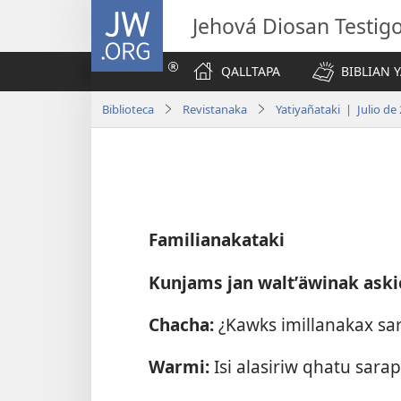
JW.ORG
Jehová Diosan Testi
QALLTAPA
BIBLIAN 
Biblioteca
Revistanaka
Yatiyañataki | Julio de
Familianakataki
Kunjams jan waltʼäwinak ask
Chacha:
¿Kawks imillanakax sa
Warmi:
Isi alasiriw qhatu sarap