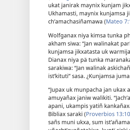
ukat janirak maynix kunjam jikx
Ukhamasti, maynix kunjamsa ji
chʼamachasiñamawa (
Mateo 7:
Wolfganax niya kimsa tunka ph
akham siwa: “Jan walinakat par
kunjamsa jikxatasta uk warmij
Dianax niya pä tunka maranaka
sarakiwa: “Jan walinak askicha
istʼkituti” sasa. ¿Kunjamsa jum
“Jupax uk munpacha jan ukax 
amuyañax janiw walïkiti. “Jach
apani, ukampis yatiñ kankaña
Bibliax saraki (
Proverbios 13:1
sañs muni ukxa, sum istʼañam