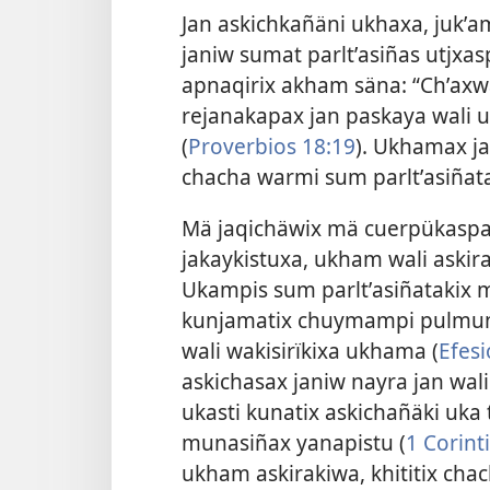
Jan askichkañäni ukhaxa, jukʼ
janiw sumat parltʼasiñas utjxa
apnaqirix akham säna: “Chʼaxw
rejanakapax jan paskaya wali u
(
Proverbios 18:19
). Ukhamax j
chacha warmi sum parltʼasiñat
Mä jaqichäwix mä cuerpükaspa
jakaykistuxa, ukham wali askir
Ukampis sum parltʼasiñatakix
kunjamatix chuymampi pulmun
wali wakisirïkixa ukhama (
Efesi
askichasax janiw nayra jan wal
ukasti kunatix askichañäki uka 
munasiñax yanapistu (
1 Corinti
ukham askirakiwa, khititix cha