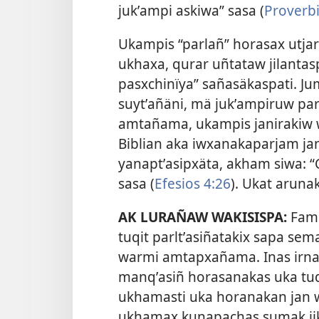
jukʼampi askiwa” sasa (
Proverbi
Ukampis “parlañ” horasax utjar
ukhaxa, qurar uñtataw jilanta
pasxchinïya” sañasäkaspati. Ju
suytʼañäni, mä jukʼampiruw par
amtañama, ukampis janirakiw 
Biblian aka iwxanakaparjam ja
yanaptʼasipxäta, akham siwa: 
sasa (
Efesios 4:26
). Ukat aru
AK LURAÑAW WAKISISPA:
Fami
tuqit parltʼasiñatakix sapa s
warmi amtapxañama. Inas irnaq
manqʼasiñ horasanakas uka tuq
ukhamasti uka horanakan jan wa
ukhamax kunapachas sumak jik