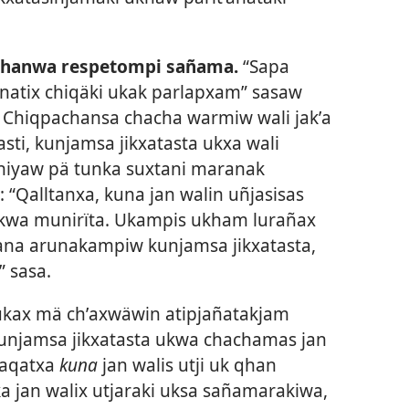
 qhanwa respetompi sañama.
“Sapa
natix chiqäki ukak parlapxam” sasaw
i. Chiqpachansa chacha warmiw wali jakʼa
sti, kunjamsa jikxatasta ukxa wali
iyaw pä tunka suxtani maranak
 “Qalltanxa, kuna jan walin uñjasisas
ukwa munirïta. Ukampis ukham lurañax
hana arunakampiw kunjamsa jikxatasta,
 sasa.
 ukax mä chʼaxwäwin atipjañatakjam
 kunjamsa jikxatasta ukwa chachamas jan
raqatxa
kuna
jan walis utji uk qhan
a jan walix utjaraki uksa sañamarakiwa,