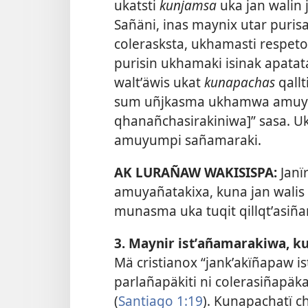
ukatsti
kunjamsa
uka jan walin 
Sañäni, inas maynix utar puris
colerasksta, ukhamasti respet
purisin ukhamaki isinak apata
waltʼäwis ukat
kunapachas
qallt
sum uñjkasma ukhamwa amuyas
qhanañchasirakiniwa]” sasa. U
amuyumpi sañamaraki.
AK LURAÑAW WAKISISPA:
Janï
amuyañatakixa, kuna jan walis 
munasma uka tuqit qillqtʼasiñ
3. Maynir istʼañamarakiwa, 
Mä cristianox “jankʼakïñapaw is
parlañapäkiti ni colerasiñapäk
(
Santiago 1:19
). Kunapachatï c