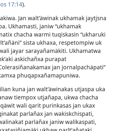
os 17:14
).
akiwa. Jan waltʼäwinak ukhamak jaytjsna
spa. Ukhamasti, janiw “ukhamak
matix chacha warmi tuqiskasin “ukharuki
ltʼañäni” sista ukhaxa, respetompiw uk
wali jayar sarayañamäkiti. Ukhamatwa
nkʼaki askichañxa purapat
“Colerasiñanakamax jan jornalpachäpati”
nakamxa phuqapxañamapuniwa.
lian kuna jan waltʼäwinakas utjaspa uka
emanaw tiempox utjañapa, ukwa chacha
äwit wali qarit purinkasas jan ukax
inakat parlañax jan wakiskchispati,
linakat parlañax janiw walïkaspati,
xatasiñjamäki ukhaw parltʼañataki