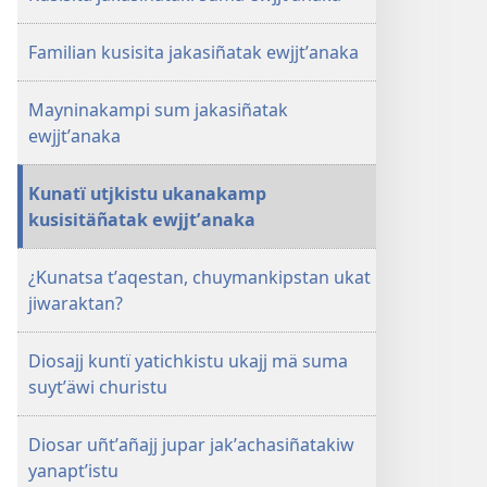
suma
suma
ewjjtʼanaka
ewjjtʼanaka
Familian kusisita jakasiñatak ewjjtʼanaka
Mayninakampi sum jakasiñatak
ewjjtʼanaka
Kunatï utjkistu ukanakamp
kusisitäñatak ewjjtʼanaka
¿Kunatsa tʼaqestan, chuymankipstan ukat
jiwaraktan?
Diosajj kuntï yatichkistu ukajj mä suma
suytʼäwi churistu
Diosar uñtʼañajj jupar jakʼachasiñatakiw
yanaptʼistu