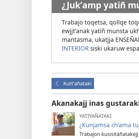
¿Jukʼamp yatiñ m
Trabajo toqetsa, qollqe to
ewjjtʼanak yatiñ munsta uk
mantasma, ukatjja ENSEÑA
INTERIOR
siski ukaruw esp
Kuttʼañataki
Akanakajj inas gustarak
YATIYAÑATAKI
¿Kunjamsa chʼama tuk
Trabajon kusisitäñatakejj