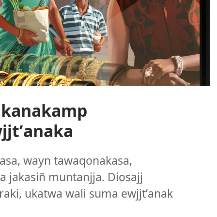
 ukanakamp
jjtʼanaka
kasa, wayn tawaqonakasa,
ta jakasiñ muntanjja. Diosajj
ki, ukatwa wali suma ewjjtʼanak