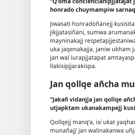
“Qʼoma conciencianïpjjatajat 
honrado chuymampiw sarnaqa
Jiwasatï honradöñänejj kusisi
jikjjatasiñäni, sumwa arumanak
mayninakajj respetapjjestaniwa
uka jaqenakajja, janiw ukham j
jan wal lurapjjatapat amtayasp
llakisipjjarakispa.
Jan qollqe añcha m
“Jakañ vidanjja jan qollqe añ
utjapktam ukanakampejj kusis
Qollqejj manqʼa, isi ukat yaqh
munañajj’ jan walinakanwa uñja