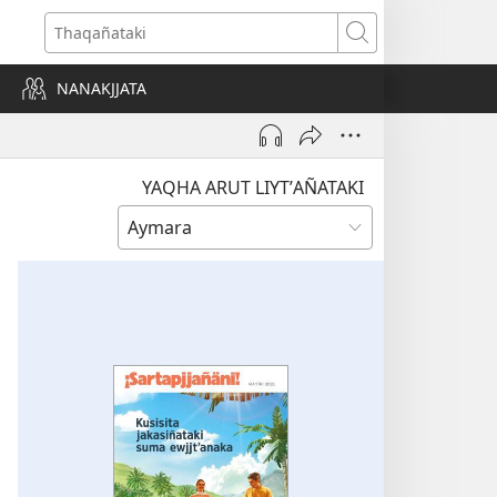
Thaqañataki
NANAKJJATA
YAQHA ARUT LIYTʼAÑATAKI