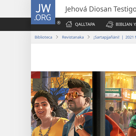
JW.ORG
Jehová Diosan Testi
QALLTAPA
BIBLIAN 
Biblioteca
Revistanaka
¡Sartapjjañäni! | 2021