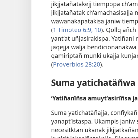
jikjjatañatakejj tiempopa chʼa
jikjjatañatak chʼamachasisajja
wawanakapatakisa janiw tiempo
(
1 Timoteo 6:9, 10
). Qollq añch
yantʼat uñjasirakispa. Yatiñan
jaqejja walja bendicionanakwa k
qamiriptañ munki ukajja kunjam
(
Proverbios 28:20
).
Suma yatichatäñwa 
‘Yatiñanïñsa amuytʼasirïñsa ja
Suma yatichatäñajja, confiyka
yanaptʼistaspa. Ukampis janiw 
necesitktan ukanak jikjjatkañäni