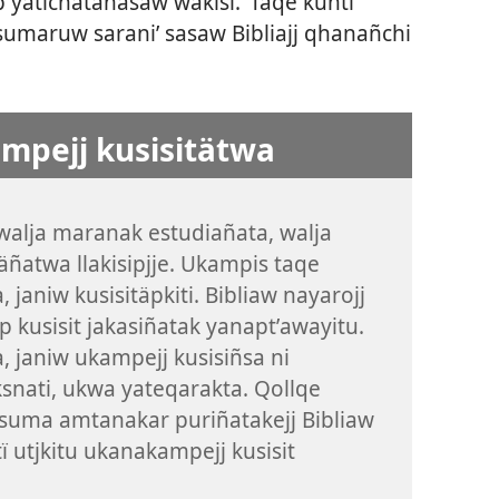
p yatichatäñasaw wakisi. ‘Taqe kuntï
jj sumaruw sarani’ sasaw Bibliajj qhanañchi
ampejj kusisitätwa
 walja maranak estudiañata, walja
täñatwa llakisipjje. Ukampis taqe
, janiw kusisitäpkiti. Bibliaw nayarojj
 kusisit jakasiñatak yanaptʼawayitu.
a, janiw ukampejj kusisiñsa ni
nati, ukwa yateqarakta. Qollqe
 suma amtanakar puriñatakejj Bibliaw
ï utjkitu ukanakampejj kusisit