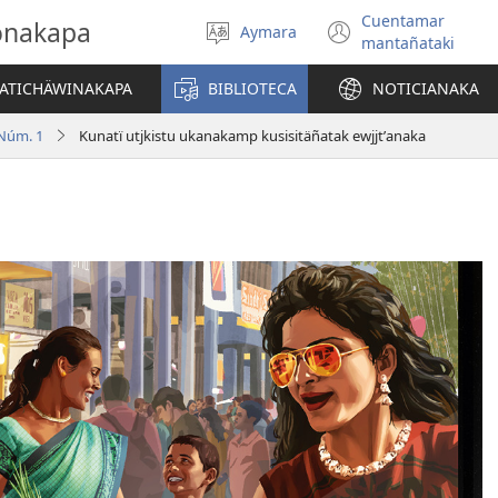
Cuentamar
gonakapa
Aymara
Select
(opens
mantañataki
language
new
window)
YATICHÄWINAKAPA
BIBLIOTECA
NOTICIANAKA
 Núm. 1
Kunatï utjkistu ukanakamp kusisitäñatak ewjjtʼanaka