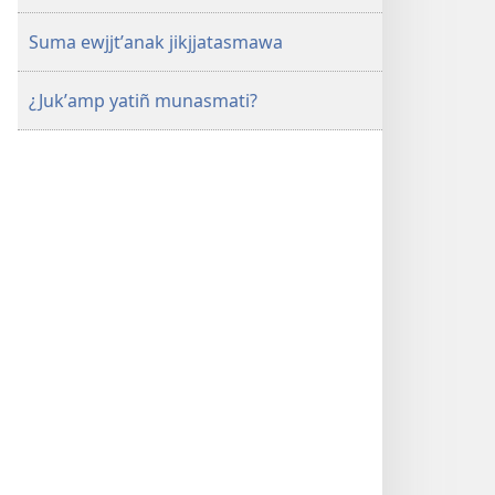
Suma ewjjtʼanak jikjjatasmawa
¿Jukʼamp yatiñ munasmati?