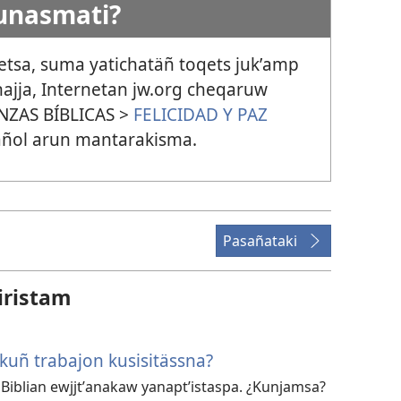
unasmati?
qetsa, suma yatichatäñ toqets jukʼamp
hajja, Internetan jw.org cheqaruw
NZAS BÍBLICAS >
FELICIDAD Y PAZ
añol arun mantarakisma.
Pasañataki
iristam
uñ trabajon kusisitässna?
 Biblian ewjjtʼanakaw yanaptʼistaspa. ¿Kunjamsa?