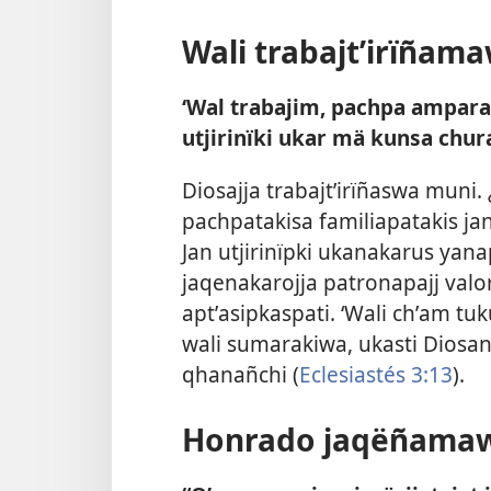
Wali trabajtʼirïñam
‘Wal trabajim, pachpa ampar
utjirinïki ukar mä kunsa chura
Diosajja trabajtʼirïñaswa muni. ¿
pachpatakisa familiapatakis jani
Jan utjirinïpki ukanakarus yanap
jaqenakarojja patronapajj valor
aptʼasipkaspati. ‘Wali chʼam tuk
wali sumarakiwa, ukasti Diosan
qhanañchi (
Eclesiastés 3:13
).
Honrado jaqëñama