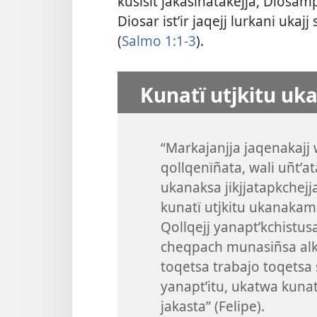
kusisit jakasiñatakejja, Diosam
Diosar istʼir jaqejj lurkani uka
(
Salmo 1:1-3
).
Kunatï utjkitu uk
“Markajanjja jaqenakajj
qollqenïñata, wali uñtʼa
ukanaksa jikjjatapkchejja
kunatï utjkitu ukanakamp
Qollqejj yanaptʼkchistus
cheqpach munasiñsa alks
toqetsa trabajo toqetsa
yanaptʼitu, ukatwa kunat
jakasta” (Felipe).