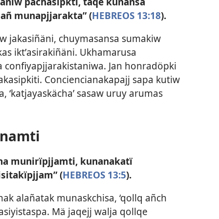
janiw pächasipkti, taqe kunansa
ñ munapjjarakta” (
HEBREOS 13:18
).
taw jakasiñäni, chuymasansa sumakiw
as iktʼasirakiñäni. Ukhamarusa
 confiyapjjarakistaniwa. Jan honradöpki
akasipkiti. Conciencianakapajj sapa kutiw
a, ‘katjayaskächa’ sasaw uruy arumas
unamti
cha munirïpjjamti, kunanakatï
itakïpjjam” (
HEBREOS 13:5
).
anak alañatak munaskchisa, ‘qollq añch
siyistaspa. Mä jaqejj walja qollqe