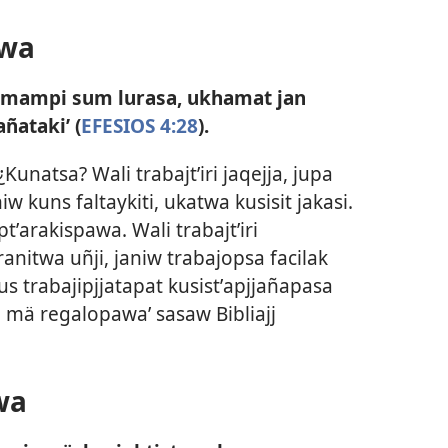
awa
amampi sum lurasa, ukhamat jan
ñataki’ (
EFESIOS 4:28
).
Kunatsa? Wali trabajtʼiri jaqejja, jupa
w kuns faltaykiti, ukatwa kusisit jakasi.
tʼarakispawa. Wali trabajtʼiri
anitwa uñji, janiw trabajopsa facilak
us trabajipjjatapat kusistʼapjjañapasa
 mä regalopawa’ sasaw Bibliajj
wa