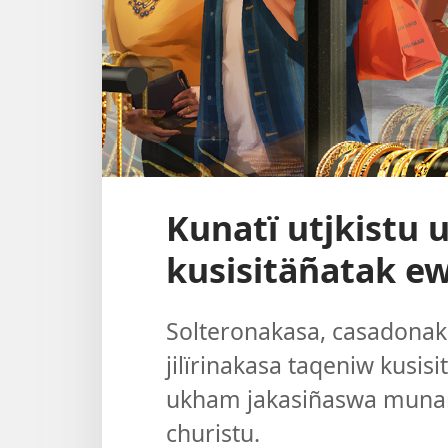
Kunatï utjkistu
kusisitäñatak ew
Solteronakasa, casadona
jilïrinakasa taqeniw kusisi
ukham jakasiñaswa munara
churistu.