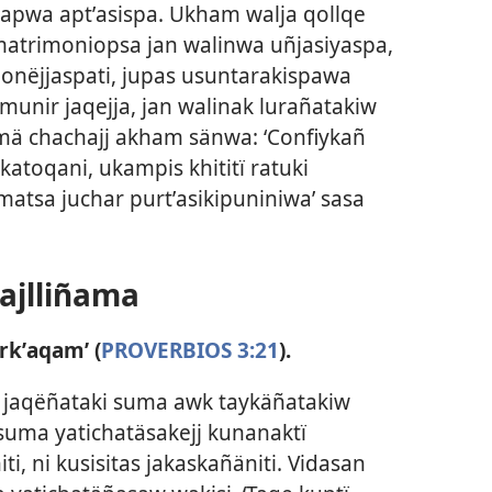
mapwa aptʼasispa. Ukham walja qollqe
 matrimoniopsa jan walinwa uñjasiyaspa,
nëjjaspati, jupas usuntarakispawa
 munir jaqejja, jan walinak lurañatakiw
i mä chachajj akham sänwa: ‘Confiykañ
atoqani, ukampis khititï ratuki
atsa juchar purtʼasikipuniniwa’ sasa
ajlliñama
rkʼaqam’ (
PROVERBIOS 3:21
).
ñ jaqëñataki suma awk taykäñatakiw
suma yatichatäsakejj kunanaktï
ti, ni kusisitas jakaskañäniti. Vidasan