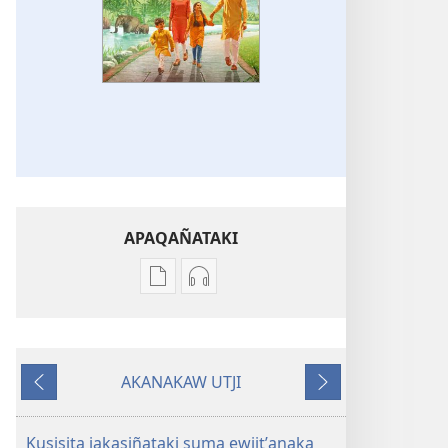
APAQAÑATAKI
Aka
Aka
archivonakanwa
archivonakanwa
qellqatanak
grabacionanak
apaqasma
apaqasma
AKANAKAW UTJI
¡SARTAPJJAÑÄNI!
¡SARTAPJJAÑÄNI!
Kuttʼañataki
Pasañataki
Kusisita
Kusisita
jakasiñataki
jakasiñataki
Kusisita jakasiñataki suma ewjjtʼanaka