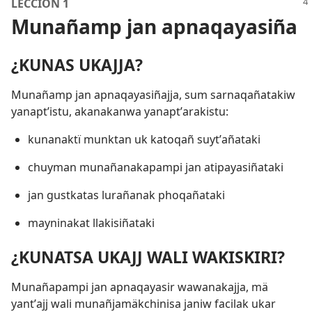
LECCIÓN 1
Munañamp jan apnaqayasiña
¿KUNAS UKAJJA?
Munañamp jan apnaqayasiñajja, sum sarnaqañatakiw
yanaptʼistu, akanakanwa yanaptʼarakistu:
kunanaktï munktan uk katoqañ suytʼañataki
chuyman munañanakapampi jan atipayasiñataki
jan gustkatas lurañanak phoqañataki
mayninakat llakisiñataki
¿KUNATSA UKAJJ WALI WAKISKIRI?
Munañapampi jan apnaqayasir wawanakajja, mä
yantʼajj wali munañjamäkchinisa janiw facilak ukar