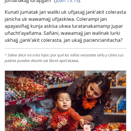
jumanakajj lurapjjam” (
Juan 13:15
).
Kunatï jumatak jan walïki uk uñjasajj jankʼakit colerasta
janicha uk wawamajj uñjaskiwa. Colerampi jan
apayasiñajj kunja askisa ukwa luratanakamamp jupar
uñachtʼayañama. Sañäni, wawamajj jan walinak lurki
ukhajj ¿jankʼakit colerasta, jan ukajj paciencianïtacha?
^
Saber decir no a los hijos: por qué los niños necesitan oírlo y cómo sus
padres pueden decirlo
sat librot apstʼatawa.