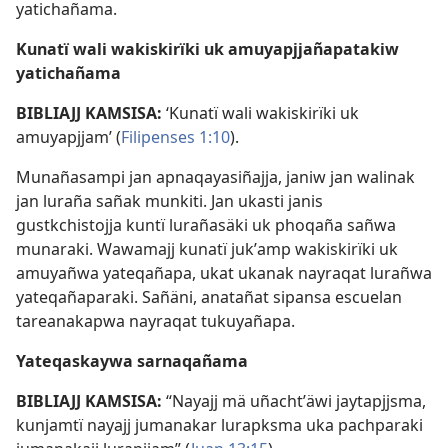
yatichañama.
Kunatï wali wakiskirïki uk amuyapjjañapatakiw
yatichañama
BIBLIAJJ KAMSISA:
‘Kunatï wali wakiskirïki uk
amuyapjjam’ (
Filipenses 1:10
).
Munañasampi jan apnaqayasiñajja, janiw jan walinak
jan luraña sañak munkiti. Jan ukasti janis
gustkchistojja kuntï lurañasäki uk phoqaña sañwa
munaraki. Wawamajj kunatï jukʼamp wakiskirïki uk
amuyañwa yateqañapa, ukat ukanak nayraqat lurañwa
yateqañaparaki. Sañäni, anatañat sipansa escuelan
tareanakapwa nayraqat tukuyañapa.
Yateqaskaywa sarnaqañama
BIBLIAJJ KAMSISA:
“Nayajj mä uñachtʼäwi jaytapjjsma,
kunjamtï nayajj jumanakar lurapksma uka pachparaki