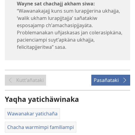
Wayne sat chachajj akham siwa:
“Wawanakajajj kuns sum lurapjjerïna ukhajja,
‘walik ukham lurapjjtajja’ sañatakiw
esposajamp chʼamachasipjjayäta.
Problemanakan uñjaskasas jan colerasipkäna,
pacienciampi suytʼapkäna ukhajja,
felicitapjjerïtwa” sasa.
Kuttʼañataki
Pasañataki
Yaqha yatichäwinaka
Wawanakar yatichaña
Chacha warmimpi familiampi