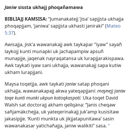
Janiw
sissta ukhajj phoqañamawa
BIBLIAJJ KAMSISA:
“Jumanakatejj ‘jïsa’ sapjjsta ukhajja
phoqapjjam, ‘janiwa’ sapjjsta ukhasti janiraki” (
Mateo
5:37
).
Awisajja, jiskʼa wawanakajj awk taykapar “iyaw” sayañ
laykojj kuntï munapki uk jachapampiw apsuñ
munapjje, jaqenak nayraqatansa uk lurapjjarakispawa.
Awk taykatï iyaw sani ukhajja, wawanakajj sapa kutiw
ukham lurapjjani.
Maysa toqetjja, awk taykatï
janiw
satap phoqani
ukhajja, wawanakapajj akwa yateqapjjani:
maynejj janiw
taqe kuntï munki ukpun katoqkaspati.
Uka toqet David
Walsh sat doctorajj akham qellqäna: “Janis cheqaw
sañjamäkchejja, uk yateqerinakajj jukʼamp kusisitaw
jakasipjje. ‘Kuntï munkta uk jikjjatapunïtawa’ sasin
wawanakasar yatichañajja, janiw walïkiti” sasa.
*