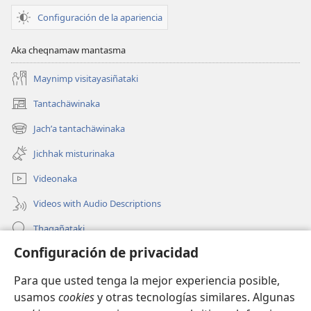
Configuración de la apariencia
Aka cheqnamaw mantasma
Maynimp visitayasiñataki
Tantachäwinaka
(opens
new
Jachʼa tantachäwinaka
(opens
window)
new
Jichhak misturinaka
window)
Videonaka
Videos with Audio Descriptions
Thaqañataki
Configuración de privacidad
Oraqpachat yatiyäwinaka
Para que usted tenga la mejor experiencia posible,
Donacionanaka
(opens
usamos
cookies
y otras tecnologías similares. Algunas
new