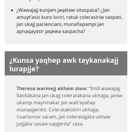
¿Wawajajj kunjam jaqëtaw sitaspasa? ¿Jan
amuytʼasis kuns luriri, ratuk colerasiriw saspati,
jan ukajj pacienciani, munañapampi jan
apnaqayasir jaqewa saspacha?
¿Kunsa yaqhep awk taykanakajj
lurapjje?
Theresa warmejj akham siwa:
“Imill wawajajj
llakitäkäna jan ukajj coleratäkäna ukhajja, janiw
ukamp mayninakar jan waltʼayañap
munapjjerïkti. Coleratakïskiri ukhajja,
‘cuartomar saram, jan coleratäjjäta ukhaw
jutjjäta’ sasaw sapjjerïta” sasa.