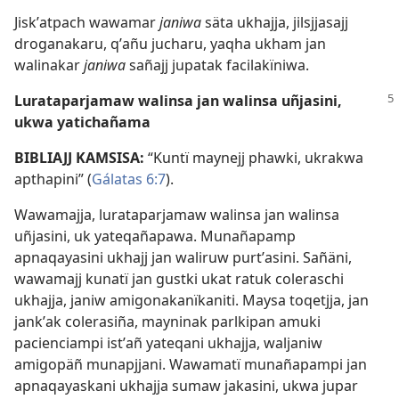
Jiskʼatpach wawamar
janiwa
säta ukhajja, jilsjjasajj
droganakaru, qʼañu jucharu, yaqha ukham jan
walinakar
janiwa
sañajj jupatak facilakïniwa.
Lurataparjamaw walinsa jan walinsa uñjasini,
ukwa yatichañama
BIBLIAJJ KAMSISA:
“Kuntï maynejj phawki, ukrakwa
apthapini” (
Gálatas 6:7
).
Wawamajja, lurataparjamaw walinsa jan walinsa
uñjasini, uk yateqañapawa. Munañapamp
apnaqayasini ukhajj jan waliruw purtʼasini. Sañäni,
wawamajj kunatï jan gustki ukat ratuk coleraschi
ukhajja, janiw amigonakanïkaniti. Maysa toqetjja, jan
jankʼak colerasiña, mayninak parlkipan amuki
pacienciampi istʼañ yateqani ukhajja, waljaniw
amigopäñ munapjjani. Wawamatï munañapampi jan
apnaqayaskani ukhajja sumaw jakasini, ukwa jupar