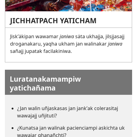
JICHHATPACH YATICHAM
Jiskʼäkipan wawamar
janiwa
säta ukhajja, jilsjjasajj
droganakaru, yaqha ukham jan walinakar
janiwa
sañajj jupatak facilakïniwa.
Luratanakamampiw
yatichañama
¿Jan walin uñjaskasas jan jankʼak colerasitaj
wawajajj uñjituti?
¿Kunatsa jan walinak pacienciampi askichta uk
wawajar qhanañchti?