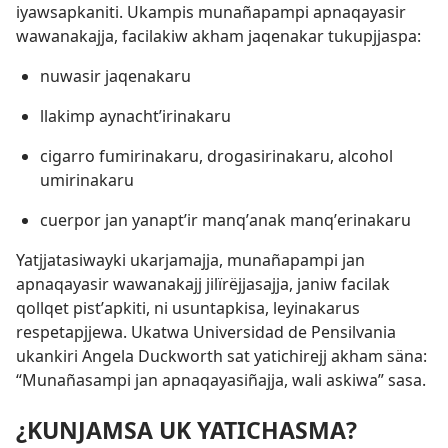
iyawsapkaniti. Ukampis munañapampi apnaqayasir
wawanakajja, facilakiw akham jaqenakar tukupjjaspa:
nuwasir jaqenakaru
llakimp aynachtʼirinakaru
cigarro fumirinakaru, drogasirinakaru, alcohol
umirinakaru
cuerpor jan yanaptʼir manqʼanak manqʼerinakaru
Yatjjatasiwayki ukarjamajja, munañapampi jan
apnaqayasir wawanakajj jilïrëjjasajja, janiw facilak
qollqet pistʼapkiti, ni usuntapkisa, leyinakarus
respetapjjewa. Ukatwa Universidad de Pensilvania
ukankiri Angela Duckworth sat yatichirejj akham säna:
“Munañasampi jan apnaqayasiñajja, wali askiwa” sasa.
¿KUNJAMSA UK YATICHASMA?