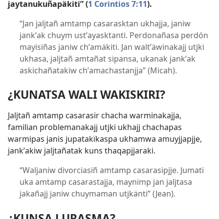
jaytanukuñapäkiti” (
1 Corintios 7:11
).
“Jan jaljtañ amtamp casarasktan ukhajja, janiw
jankʼak chuym ustʼayasktanti. Perdonañasa perdón
mayisiñas janiw chʼamäkiti. Jan waltʼäwinakajj utjki
ukhasa, jaljtañ amtañat sipansa, ukanak jankʼak
askichañatakiw chʼamachastanjja” (Micah).
¿KUNATSA WALI WAKISKIRI?
Jaljtañ amtamp casarasir chacha warminakajja,
familian problemanakajj utjki ukhajj chachapas
warmipas janis jupatakïkaspa ukhamwa amuyjjapjje,
jankʼakiw jaljtañatak kuns thaqapjjaraki.
“Waljaniw divorciasiñ amtamp casarasipjje. Jumatï
uka amtamp casarastajja, maynimp jan jaljtasa
jakañajj janiw chuymaman utjkänti” (Jean).
¿KUNSA LURASMA?