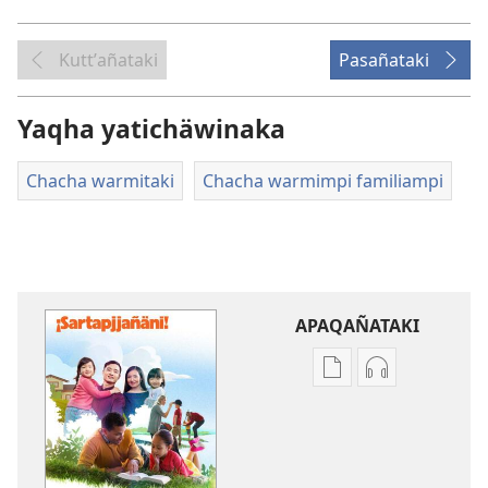
Kuttʼañataki
Pasañataki
Yaqha yatichäwinaka
Chacha warmitaki
Chacha warmimpi familiampi
APAQAÑATAKI
Aka
Aka
archivonakanwa
archivonaka
qellqatanak
grabacionan
apaqasma
apaqasma
¡SARTAPJJAÑÄNI!
¡SARTAPJJAÑÄ