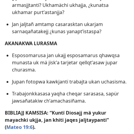
armasjjtanti? Ukhamächi ukhajja, ¿kunatsa
ukhamar purtʼastanjja?
Jan jaljtañ amtamp casarasktan ukarjam
sarnaqañatakejj ¿kunas yanaptʼistaspa?
AKANAKWA LURASMA
Esposomarusa jan ukajj esposamarus qhawqsa
munasta uk mä jiskʼa tarjetar qellqtʼasaw jupar
churasma.
Jupan fotopwa kawkjantï trabajta ukan uchasisma.
Trabajonkkasasa yaqha cheqar sarasasa, sapür
jawsañatakiw chʼamachasiñama.
BIBLIAJJ KAMSISA: “Kuntï Diosajj mä yukur
mayachki ukjja, jan khiti jaqes jaljtaypanti”
(
Mateo 19:6
).