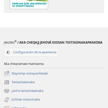
Familian
Familian
sum
sum
jakasiñataki
jakasiñataki
12
12
yanaptʼanaka
yanaptʼanaka
®
JW.ORG
/ AKA CHEQAJJ JEHOVÁ DIOSAN TESTIGONAKAPANKIWA
Configuración de la apariencia
Aka cheqnamaw mantasma
Maynimp visitayasiñataki
Tantachäwinaka
(opens
new
Jachʼa tantachäwinaka
(opens
window)
new
Jichhak misturinaka
window)