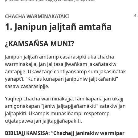
CHACHA WARMINAKATAKI
1. Janipun jaljtañ amtaña
¿KAMSAÑSA MUNI?
Janipun jaljtañ amtamp casarasipki uka chacha
warminakajja, jan jaljtasa jiwañkam jakañatakiw
amtapjje. Ukaw taqe confiyansamp sum jakasiñatak
yanaptʼi. “Kunas kunäpan janipuniw jaljtkañäniti”
sasaw casarasipjje.
Yaqhep chacha warminakajja, familiapana jan ukajj
amigonakapan “janiw jaljtapjjañamäkiti” satakiw jan
jaljtapkiti. Ukampis munasiñampi respetomp
utjatapatwa jan jaljtapjjañapäkiti.
BIBLIAJJ KAMSISA: “Chachajj janirakiw warmipar