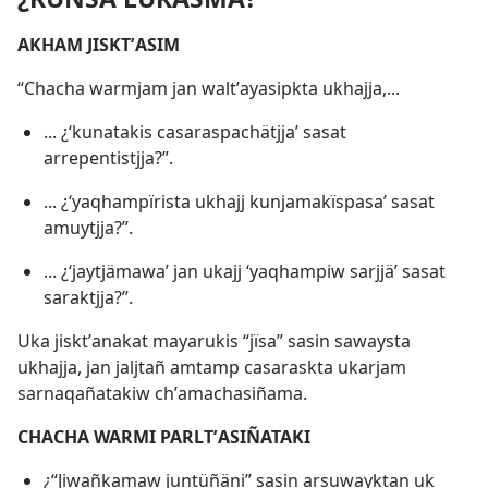
AKHAM JISKTʼASIM
“Chacha warmjam jan waltʼayasipkta ukhajja,...
... ¿‘kunatakis casaraspachätjja’ sasat
arrepentistjja?”.
... ¿‘yaqhampïrista ukhajj kunjamakïspasa’ sasat
amuytjja?”.
... ¿‘jaytjämawa’ jan ukajj ‘yaqhampiw sarjjä’ sasat
saraktjja?”.
Uka jisktʼanakat mayarukis “jïsa” sasin sawaysta
ukhajja, jan jaljtañ amtamp casaraskta ukarjam
sarnaqañatakiw chʼamachasiñama.
CHACHA WARMI PARLTʼASIÑATAKI
¿“Jiwañkamaw juntüñäni” sasin arsuwayktan uk