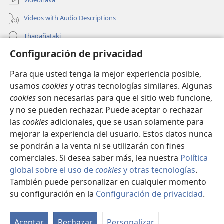
Videonaka
Videos with Audio Descriptions
Thaqañataki
Configuración de privacidad
Oraqpachat yatiyäwinaka
Para que usted tenga la mejor experiencia posible,
Donacionanaka
(opens
usamos
cookies
y otras tecnologías similares. Algunas
new
cookies
son necesarias para que el sitio web funcione,
window)
INTERNETANKIR BIBLIOTECA
y no se pueden rechazar. Puede aceptar o rechazar
(opens
las
cookies
adicionales, que se usan solamente para
new
®
JW Hub
window)
mejorar la experiencia del usuario. Estos datos nunca
(opens
new
se pondrán a la venta ni se utilizarán con fines
window)
comerciales. Si desea saber más, lea nuestra
Política
global sobre el uso de
cookies
y otras tecnologías
.
Copyright
© 2026 Watch Tower Bible and Tract Society of Pennsylvania.
También puede personalizar en cualquier momento
CONDICIONES DE USO
|
POLÍTICA DE PRIVACIDAD
|
su configuración en la
Configuración de privacidad
.
S
CONFIGURACIÓN DE PRIVACIDAD
Ta
Aceptar
Rechazar
Personalizar