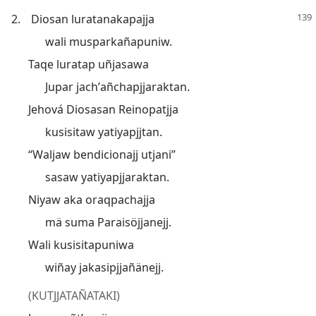
2.
Diosan luratanakapajja
wali musparkañapuniw.
Taqe luratap uñjasawa
Jupar jachʼañchapjjaraktan.
Jehová Diosasan Reinopatjja
kusisitaw yatiyapjjtan.
“Waljaw bendicionajj utjani”
sasaw yatiyapjjaraktan.
Niyaw aka oraqpachajja
mä suma Paraisöjjanejj.
Wali kusisitapuniwa
wiñay jakasipjjañänejj.
(KUTJJATAÑATAKI)