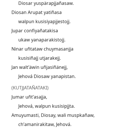
Diosar yuspärapjjañasaw.
Diosan Arupat yatiñasa
walpun kusisiyapjjestojj.
Jupar confiyañatakisa
ukaw yanaparakistojj.
Ninar uñtataw chuymasanjja
kusisiñajj utjarakejj.
Jan waltʼäwin uñjasiñänejj,
Jehová Diosaw yanapistan.
(KUTJJATAÑATAKI)
Jumar uñtʼasajja,
Jehová, walpun kusisipjjta.
Amuyumasti, Diosay, wali muspkañaw,
chʼamanirakïtaw, Jehová.