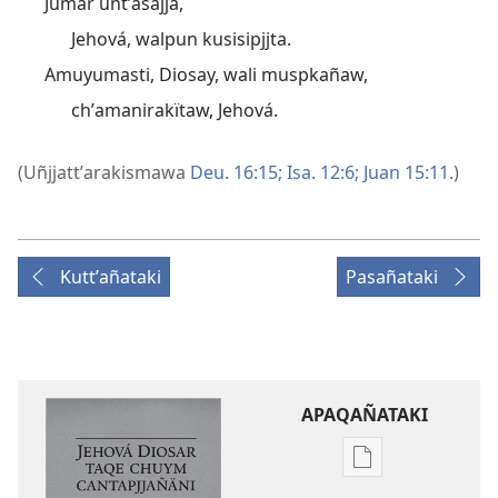
Jumar uñtʼasajja,
Jehová, walpun kusisipjjta.
Amuyumasti, Diosay, wali muspkañaw,
chʼamanirakïtaw, Jehová.
(Uñjjattʼarakismawa
Deu. 16:15;
Isa. 12:6;
Juan 15:11
.)
Kuttʼañataki
Pasañataki
APAQAÑATAKI
Aka
archivonakanw