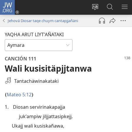
JW.ORG
Cuentamar
mantañataki
Change
JW.ORG:
KU
(opens
site
Thaqañat
UTJ
Jehová Diosar taqe chuym cantapjjañäni
new
language
UK
window)
UÑ
YAQHA ARUT LIYTʼAÑATAKI
CANCIÓN 111
Wali kusisitäpjjtanwa
Select
Tantachäwinakataki
an
Audio
Mateo 5:12
(
)
Recording
1.
Diosan servirinakapajja
jukʼampiw jiljjattasipkejj.
Ukajj wali kusiskañawa,