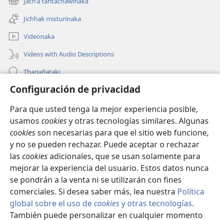
Jachʼa tantachäwinaka
(opens
window)
new
Jichhak misturinaka
window)
Videonaka
Videos with Audio Descriptions
Thaqañataki
Configuración de privacidad
Oraqpachat yatiyäwinaka
Para que usted tenga la mejor experiencia posible,
Donacionanaka
(opens
usamos
cookies
y otras tecnologías similares. Algunas
new
cookies
son necesarias para que el sitio web funcione,
window)
INTERNETANKIR BIBLIOTECA
y no se pueden rechazar. Puede aceptar o rechazar
(opens
new
las
cookies
adicionales, que se usan solamente para
®
JW Hub
window)
mejorar la experiencia del usuario. Estos datos nunca
(opens
new
se pondrán a la venta ni se utilizarán con fines
window)
comerciales. Si desea saber más, lea nuestra
Política
global sobre el uso de
cookies
y otras tecnologías
.
Copyright
© 2026 Watch Tower Bible and Tract Society of Pennsylvania.
También puede personalizar en cualquier momento