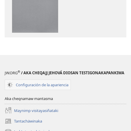
qellqatanak
apaqasma
Jehová
Diosar
taqe
chuym
cantapjjañäni
®
JW.ORG
/ AKA CHEQAJJ JEHOVÁ DIOSAN TESTIGONAKAPANKIWA
Configuración de la apariencia
Aka cheqnamaw mantasma
Maynimp visitayasiñataki
Tantachäwinaka
(opens
new