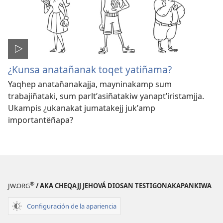
¿Kunsa anatañanak toqet yatiñama?
Yaqhep anatañanakajja, mayninakamp sum
trabajiñataki, sum parltʼasiñatakiw yanaptʼiristamjja.
Ukampis ¿ukanakat jumatakejj jukʼamp
importantëñapa?
®
JW.ORG
/ AKA CHEQAJJ JEHOVÁ DIOSAN TESTIGONAKAPANKIWA
Configuración de la apariencia