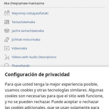
Aka cheqnamaw mantasma
Maynimp visitayasiñataki
Tantachäwinaka
(opens
new
Jachʼa tantachäwinaka
(opens
window)
new
Jichhak misturinaka
window)
Videonaka
Videos with Audio Descriptions
Thaqañataki
Configuración de privacidad
Oraqpachat yatiyäwinaka
Para que usted tenga la mejor experiencia posible,
Donacionanaka
(opens
usamos
cookies
y otras tecnologías similares. Algunas
new
cookies
son necesarias para que el sitio web funcione,
window)
INTERNETANKIR BIBLIOTECA
y no se pueden rechazar. Puede aceptar o rechazar
(opens
new
las
cookies
adicionales, que se usan solamente para