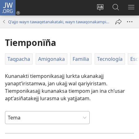
JW.ORG
Cuentamar
mantañataki
Change
JW.ORG:
KU
(opens
site
Thaqañat
UTJ
Qʼajjo wayn tawaqetanakataki, wayn tawaqonakampitaki
new
language
UK
window)
UÑ
Tiemponïña
Taqpacha
Amigonaka
Familia
Tecnología
Esc
Kunanaktï tiemponïkasajj lurkta ukanakajj
yanaptʼiristamwa, jan ukajj wal qariyiristam.
Tiemponïkasajj kunanaksa tiempom jan ina chʼusar
aptʼasiñatakejj lurasma uk yatjjatam.