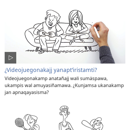
¿Videojuegonakajj yanaptʼiristamti?
Videojuegonakamp anatañajj wali sumäspawa,
ukampis wal amuyasiñamawa. ¿Kunjamsa ukanakamp
jan apnaqayasisma?