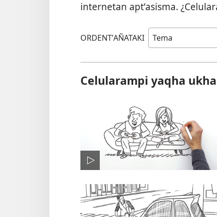
internetan aptʼasisma. ¿Celul
ORDENTʼAÑATAKI
Celularampi yaqha uk