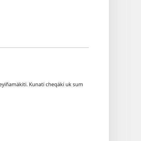
reyiñamäkiti. Kunatï cheqäki uk sum