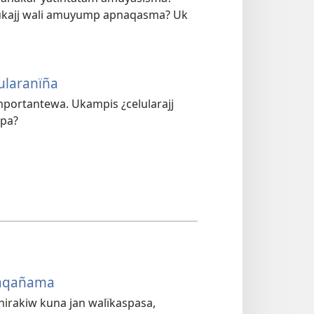
n ukajj wali amuyump apnaqasma? Uk
ularanïña
mportantewa. Ukampis ¿celularajj
spa?
naqañama
nirakiw kuna jan walïkaspasa,