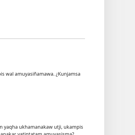
pis wal amuyasiñamawa. ¿Kunjamsa
man yaqha ukhamanakaw utji, ukampis
ukanakar yatintatam amuyasisma?