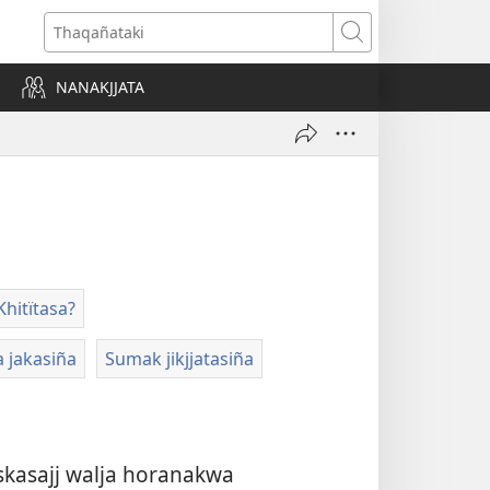
Thaqañataki
NANAKJJATA
Khitïtasa?
 jakasiña
Sumak jikjjatasiña
skasajj walja horanakwa