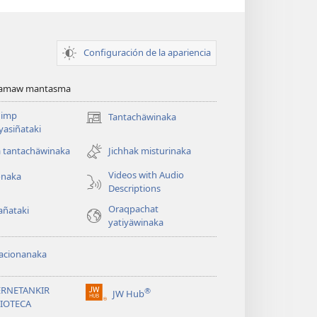
Configuración de la apariencia
namaw mantasma
imp
Tantachäwinaka
(opens
ayasiñataki
new
window)
a tantachäwinaka
Jichhak misturinaka
Videos with Audio
onaka
Descriptions
Oraqpachat
añataki
yatiyäwinaka
acionanaka
ERNETANKIR
®
JW Hub
(opens
LIOTECA
new