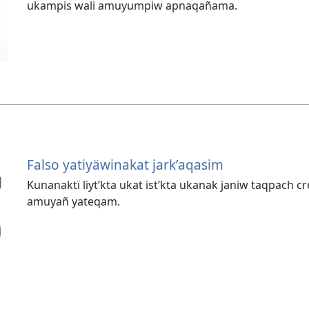
ukampis wali amuyumpiw apnaqañama.
Falso yatiyäwinakat jarkʼaqasim
Kunanaktï liytʼkta ukat istʼkta ukanak janiw taqpach c
amuyañ yateqam.