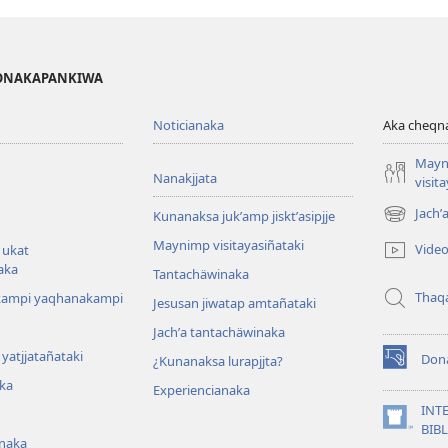
IGONAKAPANKIWA
Noticianaka
Aka cheq
Mayn
Nanakjjata
visit
Jachʼ
Kunanaksa jukʼamp jisktʼasipjje
(opens
new
Maynimp visitayasiñataki
Vide
 ukat
window)
aka
Tantachäwinaka
Thaq
kampi yaqhanakampi
Jesusan jiwatap amtañataki
Jachʼa tantachäwinaka
yatjjatañataki
Don
¿Kunanaksa lurapjjta?
(opens
ka
new
Experiencianaka
window)
INT
(opens
BIB
anaka
new