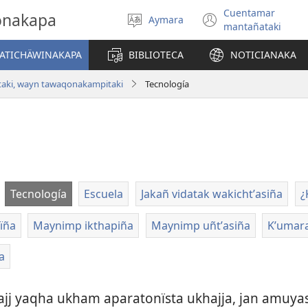
Cuentamar
gonakapa
Aymara
Select
(opens
mantañataki
language
new
window)
YATICHÄWINAKAPA
BIBLIOTECA
NOTICIANAKA
taki, wayn tawaqonakampitaki
Tecnología
Tecnología
Escuela
Jakañ vidatak wakichtʼasiña
¿
ïña
Maynimp ikthapiña
Maynimp uñtʼasiña
Kʼumara
a
kajj yaqha ukham aparatonïsta ukhajja, jan amuya