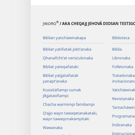
®
JW.ORG
/ AKA CHEQAJJ JEHOVÁ DIOSAN TEST
Biblian yatichäwinakapa
Biblioteca
Bibliat yatiñatak jisktʼanaka
Biblia
Qhanañchtʼat versiculonaka
Libronaka
Bibliat yateqañataki
Folletonaka
Bibliat yatjjatañatak
Tratadonaka
yanaptʼanaka
invitacionan
Kusisitäñampi sumak
Yatichäwina
jikjjatasiñampi
Revistanaka
Chacha warmimpi familiampi
Tantachäwin 
Qʼajjo wayn tawaqetanakataki,
Programana
wayn tawaqonakampitaki
Indicenaka
Wawanaka
Instruccion