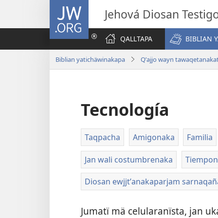
JW.ORG
Jehová Diosan Testi
QALLTAPA
BIBLIAN 
Biblian yatichäwinakapa
Qʼajjo wayn tawaqetanaka
Tecnología
Taqpacha
Amigonaka
Familia
Jan wali costumbrenaka
Tiempon
Diosan ewjjtʼanakaparjam sarnaqañ
Jumatï mä celularanïsta, jan u