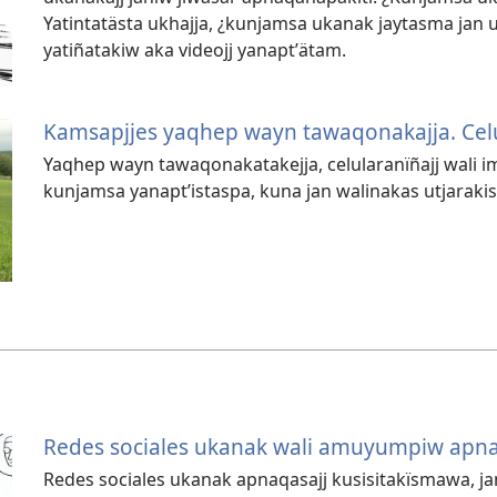
Yatintatästa ukhajja, ¿kunjamsa ukanak jaytasma ja
yatiñatakiw aka videojj yanaptʼätam.
Kamsapjjes yaqhep wayn tawaqonakajja. Cel
Yaqhep wayn tawaqonakatakejja, celularanïñajj wali i
kunjamsa yanaptʼistaspa, kuna jan walinakas utjaraki
Redes sociales ukanak wali amuyumpiw ap
Redes sociales ukanak apnaqasajj kusisitakïsmawa, ja