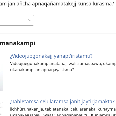
aram jan añcha apnaqañamatakejj kunsa lurasma?
hamanakampi
¿Videojuegonakajj yanaptʼiristamti?
Videojuegonakamp anatañajj wali sumäspawa, ukam
ukanakamp jan apnaqayasisma?
¿Tabletamsa celularamsa janit jaytirjamäkta?
Jichhürunakanjja, tabletanaka, celularanaka, kunay
ukanakajj janiw jiwasar apnaqañapäkiti. ¿Kunjamsa 