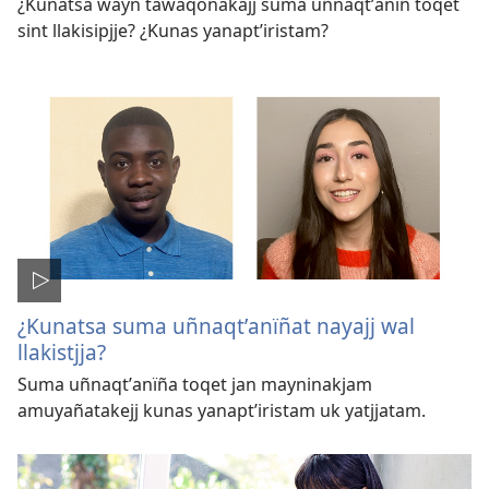
¿Kunatsa wayn tawaqonakajj suma uñnaqtʼanïñ toqet
sint llakisipjje? ¿Kunas yanaptʼiristam?
¿Kunatsa suma uñnaqtʼanïñat nayajj wal
llakistjja?
Suma uñnaqtʼanïña toqet jan mayninakjam
amuyañatakejj kunas yanaptʼiristam uk yatjjatam.