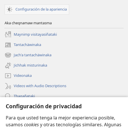
Configuración de la apariencia
Aka cheqnamaw mantasma
Maynimp visitayasiñataki
Tantachäwinaka
(opens
new
Jachʼa tantachäwinaka
(opens
window)
new
Jichhak misturinaka
window)
Videonaka
Videos with Audio Descriptions
Thaqañataki
Configuración de privacidad
Oraqpachat yatiyäwinaka
Para que usted tenga la mejor experiencia posible,
Donacionanaka
(opens
usamos
cookies
y otras tecnologías similares. Algunas