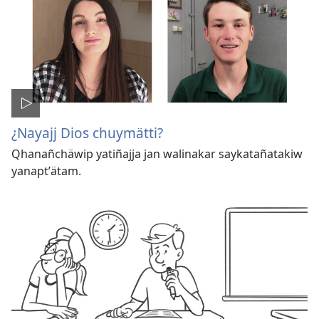
¿Nayajj Dios chuymätti?
Qhanañchäwip yatiñajja jan walinakar saykatañatakiw
yanaptʼätam.