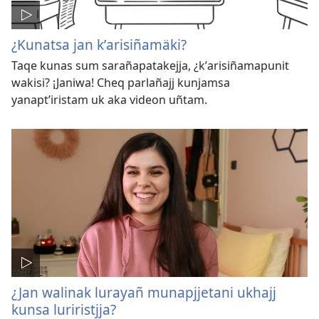
¿Kunatsa jan kʼarisiñamäki?
Taqe kunas sum sarañapatakejja, ¿kʼarisiñamapunit
wakisi? ¡Janiwa! Cheq parlañajj kunjamsa
yanaptʼiristam uk aka videon uñtam.
¿Jan walinak lurayañ munapjjetani ukhajj
kunsa luriristjja?