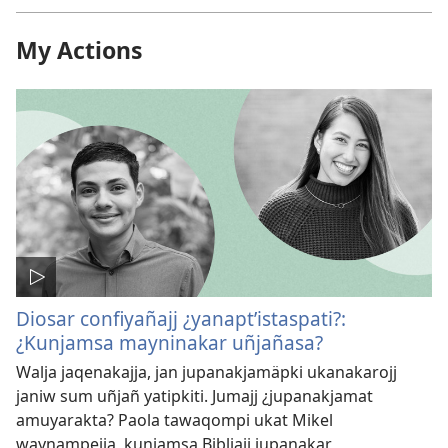
My Actions
Diosar confiyañajj ¿yanaptʼistaspati?:
¿Kunjamsa mayninakar uñjañasa?
Walja jaqenakajja, jan jupanakjamäpki ukanakarojj
janiw sum uñjañ yatipkiti. Jumajj ¿jupanakjamat
amuyarakta? Paola tawaqompi ukat Mikel
waynampejja, kunjamsa Bibliajj jupanakar