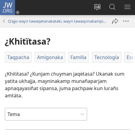
JW.ORG
Cuentamar
mantañataki
Change
JW.ORG:
KU
(opens
site
Thaqañat
UTJ
Qʼajjo wayn tawaqetanakataki, wayn tawaqonakampitaki
new
language
UK
window)
UÑ
¿Khitïtasa?
Taqpacha
Amigonaka
Familia
Tecnología
Esc
¿Khitïtasa? ¿Kunjam chuyman jaqëtasa? Ukanak sum
yatïta ukhajja, mayninakamp munañaparjam
apnaqayasiñat sipansa, juma pachpaw kun lurañs
amtäta.