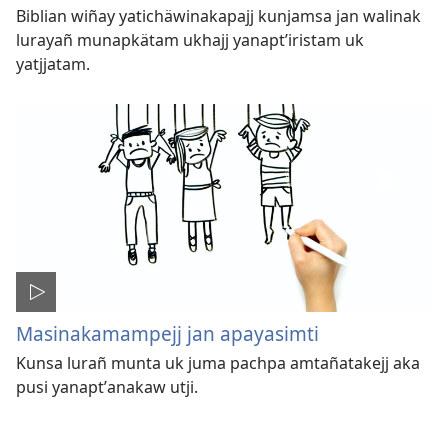
Biblian wiñay yatichäwinakapajj kunjamsa jan walinak
lurayañ munapkätam ukhajj yanaptʼiristam uk
yatjjatam.
Masinakamampejj jan apayasimti
Kunsa lurañ munta uk juma pachpa amtañatakejj aka
pusi yanaptʼanakaw utji.