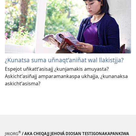
¿Kunatsa suma uñnaqtʼanïñat wal llakistjja?
Espejot uñkattʼasisajj ¿kunjamakis amuyasta?
Askichtʼasiñajj amparamankaspa ukhajja, ¿kunanaksa
askichtʼasisma?
®
JW.ORG
/ AKA CHEQAJJ JEHOVÁ DIOSAN TESTIGONAKAPANKIWA