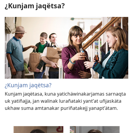
¿Kunjam jaqëtsa?
¿Kunjam jaqëtsa?
Kunjam jaqëtasa, kuna yatichäwinakarjamas sarnaqta
uk yatiñajja, jan walinak lurañataki yantʼat uñjaskäta
ukhaw suma amtanakar puriñatakejj yanaptʼätam.