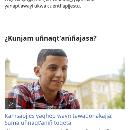
yanaptʼawayi ukwa cuenttʼapjjestu.
¿Kunjam uñnaqtʼanïñajasa?
Kamsapjjes yaqhep wayn tawaqonakajja:
Suma uñnaqtʼanïñ toqeta