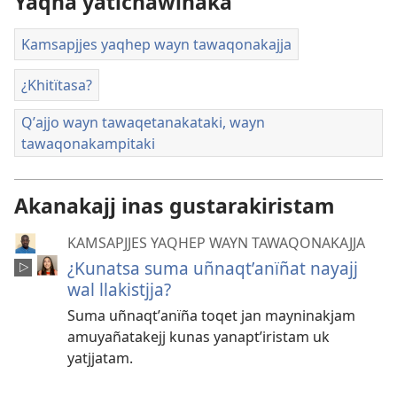
Yaqha yatichäwinaka
Kamsapjjes yaqhep wayn tawaqonakajja
¿Khitïtasa?
Qʼajjo wayn tawaqetanakataki, wayn
tawaqonakampitaki
Akanakajj inas gustarakiristam
KAMSAPJJES YAQHEP WAYN TAWAQONAKAJJA
¿Kunatsa suma uñnaqtʼanïñat nayajj
wal llakistjja?
Suma uñnaqtʼanïña toqet jan mayninakjam
amuyañatakejj kunas yanaptʼiristam uk
yatjjatam.