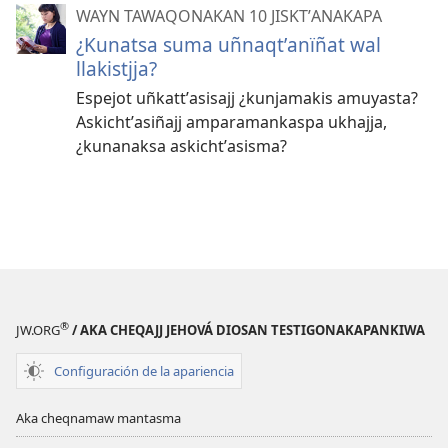
WAYN TAWAQONAKAN 10 JISKTʼANAKAPA
¿Kunatsa suma uñnaqtʼanïñat wal
llakistjja?
Espejot uñkattʼasisajj ¿kunjamakis amuyasta?
Askichtʼasiñajj amparamankaspa ukhajja,
¿kunanaksa askichtʼasisma?
®
JW.ORG
/ AKA CHEQAJJ JEHOVÁ DIOSAN TESTIGONAKAPANKIWA
Configuración de la apariencia
Aka cheqnamaw mantasma