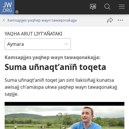
JW.ORG
Cuentamar
mantañataki
Change
JW.ORG:
KU
(opens
site
Thaqañat
UTJ
Kamsapjjes yaqhep wayn tawaqonakajja
new
language
UK
window)
UÑ
YAQHA ARUT LIYTʼAÑATAKI
Kamsapjjes yaqhep wayn tawaqonakajja:
Suma uñnaqtʼanïñ toqeta
Suma uñnaqtʼanïñ toqet jan sint llakisiñajj kunatsa
awisajj chʼamäspa ukwa yaqhep wayn tawaqonakajj
sapjje.