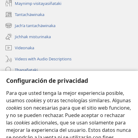
Maynimp visitayasiñataki
Tantachäwinaka
(opens
new
Jachʼa tantachäwinaka
(opens
window)
new
Jichhak misturinaka
window)
Videonaka
Videos with Audio Descriptions
Thaqañataki
Configuración de privacidad
Oraqpachat yatiyäwinaka
Para que usted tenga la mejor experiencia posible,
Donacionanaka
(opens
usamos
cookies
y otras tecnologías similares. Algunas
new
cookies
son necesarias para que el sitio web funcione,
window)
INTERNETANKIR BIBLIOTECA
y no se pueden rechazar. Puede aceptar o rechazar
(opens
las
cookies
adicionales, que se usan solamente para
new
®
JW Hub
window)
mejorar la experiencia del usuario. Estos datos nunca
(opens
new
se pondrán a la venta ni se utilizarán con fines