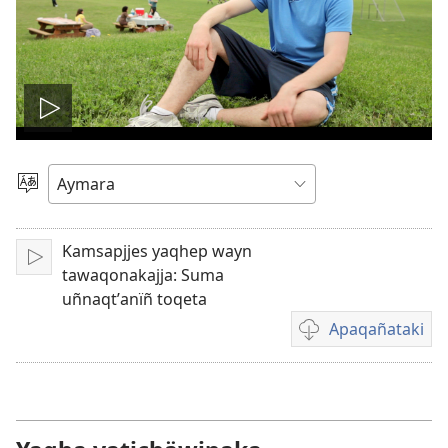
Play
video
Mä
aru
ajlliñataki
Kamsapjjes yaqhep wayn
Play
tawaqonakajja: Suma
uñnaqtʼanïñ toqeta
Apaqañataki
Video
download
options