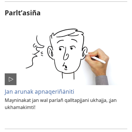
Parltʼasiña
Jan arunak apnaqerïñäniti
Mayninakat jan wal parlañ qalltapjjani ukhajja, ¡jan
ukhamakïmti!