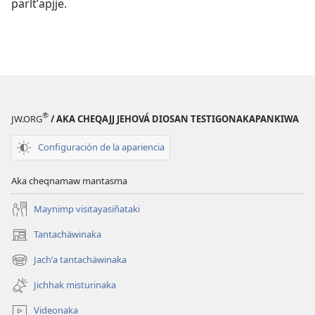
parltʼapjje.
®
JW.ORG
/ AKA CHEQAJJ JEHOVÁ DIOSAN TESTIGONAKAPANKIWA
Configuración de la apariencia
Aka cheqnamaw mantasma
Maynimp visitayasiñataki
Tantachäwinaka
(opens
new
Jachʼa tantachäwinaka
(opens
window)
new
Jichhak misturinaka
window)
Videonaka