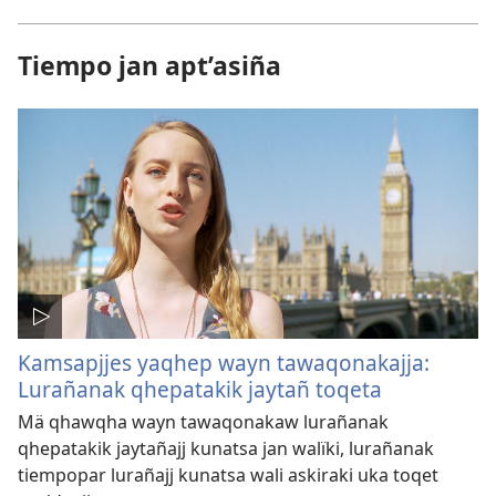
Tiempo jan apt’asiña
Kamsapjjes yaqhep wayn tawaqonakajja:
Lurañanak qhepatakik jaytañ toqeta
Mä qhawqha wayn tawaqonakaw lurañanak
qhepatakik jaytañajj kunatsa jan walïki, lurañanak
tiempopar lurañajj kunatsa wali askiraki uka toqet