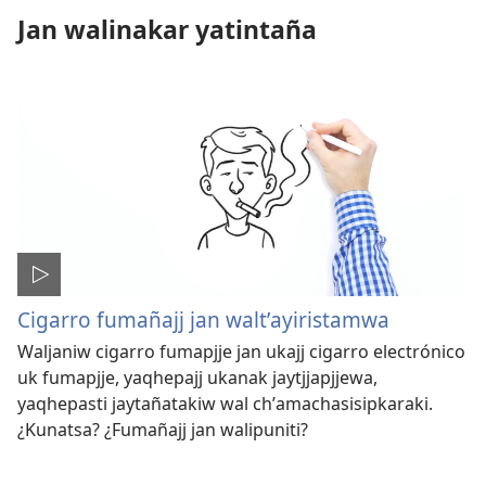
Jan walinakar yatintaña
Cigarro fumañajj jan waltʼayiristamwa
Waljaniw cigarro fumapjje jan ukajj cigarro electrónico
uk fumapjje, yaqhepajj ukanak jaytjjapjjewa,
yaqhepasti jaytañatakiw wal chʼamachasisipkaraki.
¿Kunatsa? ¿Fumañajj jan walipuniti?