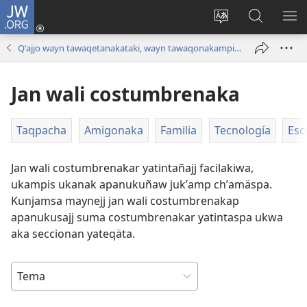
JW.ORG
Cuentamar
mantañataki
Change
JW.ORG:
KU
(opens
site
Thaqañat
UTJ
Qʼajjo wayn tawaqetanakataki, wayn tawaqonakampitaki
new
language
UK
window)
UÑ
Jan wali costumbrenaka
Taqpacha
Amigonaka
Familia
Tecnología
Esc
Jan wali costumbrenakar yatintañajj facilakiwa,
ukampis ukanak apanukuñaw jukʼamp chʼamäspa.
Kunjamsa maynejj jan wali costumbrenakap
apanukusajj suma costumbrenakar yatintaspa ukwa
aka seccionan yateqäta.