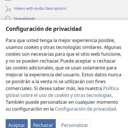
Videos with Audio Descriptions
Thaqañataki
Configuración de privacidad
Oraqpachat yatiyäwinaka
Para que usted tenga la mejor experiencia posible,
Donacionanaka
(opens
usamos
cookies
y otras tecnologías similares. Algunas
new
cookies
son necesarias para que el sitio web funcione,
window)
INTERNETANKIR BIBLIOTECA
y no se pueden rechazar. Puede aceptar o rechazar
(opens
las
cookies
adicionales, que se usan solamente para
new
®
JW Hub
window)
mejorar la experiencia del usuario. Estos datos nunca
(opens
new
se pondrán a la venta ni se utilizarán con fines
window)
comerciales. Si desea saber más, lea nuestra
Política
global sobre el uso de
cookies
y otras tecnologías
.
Copyright
También puede personalizar en cualquier momento
© 2026 Watch Tower Bible and Tract Society of Pennsylvania.
CONDICIONES DE USO
|
POLÍTICA DE PRIVACIDAD
|
su configuración en la
Configuración de privacidad
.
CONFIGURACIÓN DE PRIVACIDAD
Aceptar
Rechazar
Personalizar