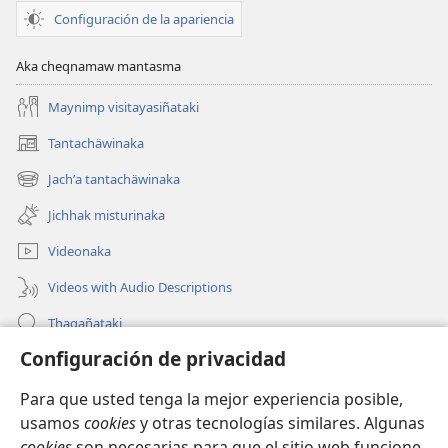
Configuración de la apariencia
Aka cheqnamaw mantasma
Maynimp visitayasiñataki
Tantachäwinaka
(opens
new
Jachʼa tantachäwinaka
(opens
window)
new
Jichhak misturinaka
window)
Videonaka
Videos with Audio Descriptions
Thaqañataki
Configuración de privacidad
Oraqpachat yatiyäwinaka
Para que usted tenga la mejor experiencia posible,
Donacionanaka
(opens
usamos
cookies
y otras tecnologías similares. Algunas
new
cookies
son necesarias para que el sitio web funcione,