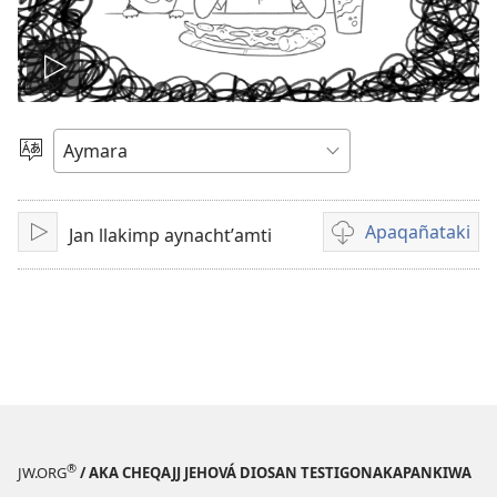
Play
video
Mä
aru
ajlliñataki
Apaqañataki
Jan llakimp aynachtʼamti
Play
Video
download
options
®
JW.ORG
/ AKA CHEQAJJ JEHOVÁ DIOSAN TESTIGONAKAPANKIWA