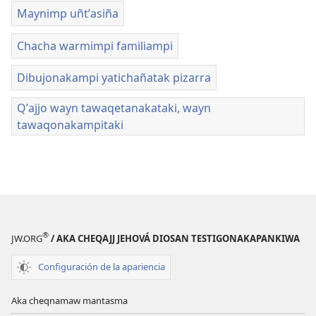
Maynimp uñtʼasiña
Chacha warmimpi familiampi
Dibujonakampi yatichañatak pizarra
Qʼajjo wayn tawaqetanakataki, wayn
tawaqonakampitaki
®
JW.ORG
/ AKA CHEQAJJ JEHOVÁ DIOSAN TESTIGONAKAPANKIWA
Configuración de la apariencia
Aka cheqnamaw mantasma