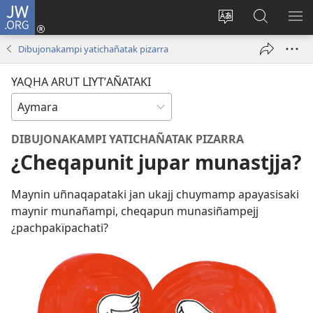
JW.ORG
Cuentamar
mantañataki
Change
JW.ORG:
KU
(opens
site
Thaqañat
UTJ
Dibujonakampi yatichañatak pizarra
new
language
UK
window)
UÑ
YAQHA ARUT LIYTʼAÑATAKI
DIBUJONAKAMPI YATICHAÑATAK PIZARRA
¿Cheqapunit jupar munastjja?
Maynin uñnaqapataki jan ukajj chuymamp apayasisaki
maynir munañampi, cheqapun munasiñampejj
¿pachpakïpachati?