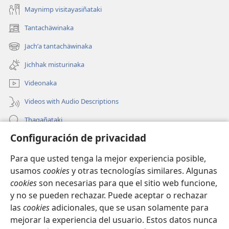
Maynimp visitayasiñataki
Tantachäwinaka
(opens
new
Jachʼa tantachäwinaka
(opens
window)
new
Jichhak misturinaka
window)
Videonaka
Videos with Audio Descriptions
Thaqañataki
Configuración de privacidad
Oraqpachat yatiyäwinaka
Para que usted tenga la mejor experiencia posible,
Donacionanaka
(opens
usamos
cookies
y otras tecnologías similares. Algunas
new
cookies
son necesarias para que el sitio web funcione,
window)
INTERNETANKIR BIBLIOTECA
y no se pueden rechazar. Puede aceptar o rechazar
(opens
las
cookies
adicionales, que se usan solamente para
new
®
JW Hub
window)
mejorar la experiencia del usuario. Estos datos nunca
(opens