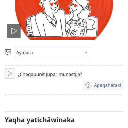
Play
video
Mä
aru
ajlliñataki
¿Cheqapunit jupar munastjja?
Play
Apaqañataki
Video
download
options
Yaqha yatichäwinaka