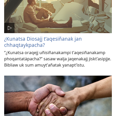
¿Kunatsa Diosajj tʼaqesiñanak jan
chhaqtaykpacha?
“¿Kunatsa oraqejj uñisiñanakampi tʼaqesiñanakamp
phoqantatäpacha?” sasaw walja jaqenakajj jisktʼasipjje.
Bibliaw uk sum amuytʼañatak yanaptʼistu.