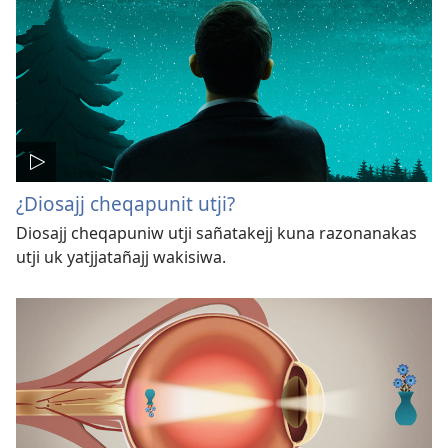
¿Diosajj cheqapunit utji?
Diosajj cheqapuniw utji sañatakejj kuna razonanakas
utji uk yatjjatañajj wakisiwa.