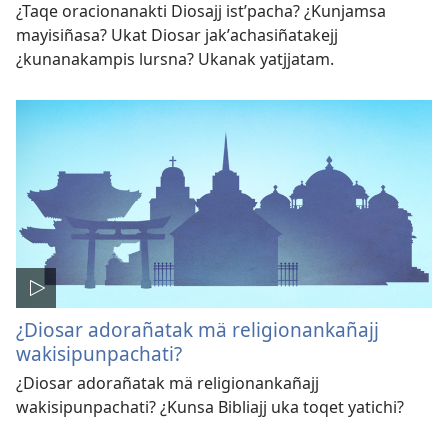
¿Taqe oracionanakti Diosajj istʼpacha? ¿Kunjamsa
mayisiñasa? Ukat Diosar jakʼachasiñatakejj
¿kunanakampis lursna? Ukanak yatjjatam.
¿Diosar adorañatak mä religionankañajj
wakisipunpachati?
¿Diosar adorañatak mä religionankañajj
wakisipunpachati? ¿Kunsa Bibliajj uka toqet yatichi?