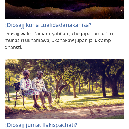
¿Diosajj kuna cualidadanakanisa?
Diosajj wali chʼamani, yatiñani, cheqaparjam uñjiri,
munasiri ukhamawa, ukanakaw Jupanjja jukʼamp
qhansti.
¿Diosajj jumat llakispachati?