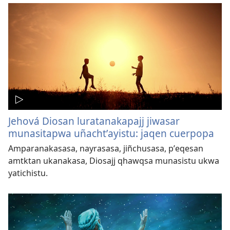
Jehová Diosan luratanakapajj jiwasar
munasitapwa uñachtʼayistu: jaqen cuerpopa
Amparanakasasa, nayrasasa, jiñchusasa, pʼeqesan
amtktan ukanakasa, Diosajj qhawqsa munasistu ukwa
yatichistu.