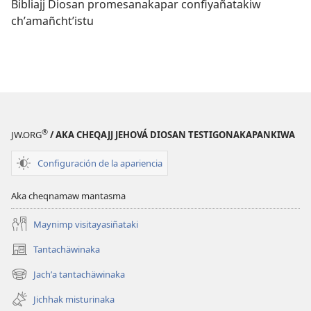
Bibliajj Diosan promesanakapar confiyañatakiw
chʼamañchtʼistu
®
JW.ORG
/ AKA CHEQAJJ JEHOVÁ DIOSAN TESTIGONAKAPANKIWA
Configuración de la apariencia
Aka cheqnamaw mantasma
Maynimp visitayasiñataki
Tantachäwinaka
(opens
new
Jachʼa tantachäwinaka
(opens
window)
new
Jichhak misturinaka
window)