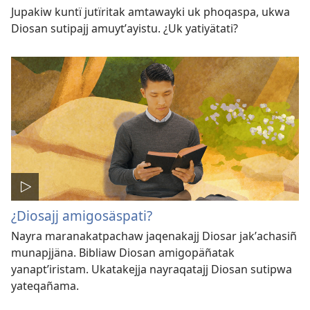
Jupakiw kuntï jutïritak amtawayki uk phoqaspa, ukwa
Diosan sutipajj amuytʼayistu. ¿Uk yatiyätati?
¿Diosajj amigosäspati?
Nayra maranakatpachaw jaqenakajj Diosar jakʼachasiñ
munapjjäna. Bibliaw Diosan amigopäñatak
yanaptʼiristam. Ukatakejja nayraqatajj Diosan sutipwa
yateqañama.