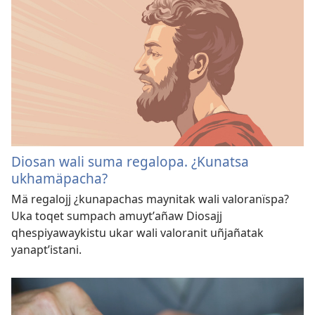
Diosan wali suma regalopa. ¿Kunatsa
ukhamäpacha?
Mä regalojj ¿kunapachas maynitak wali valoranïspa?
Uka toqet sumpach amuytʼañaw Diosajj
qhespiyawaykistu ukar wali valoranit uñjañatak
yanaptʼistani.