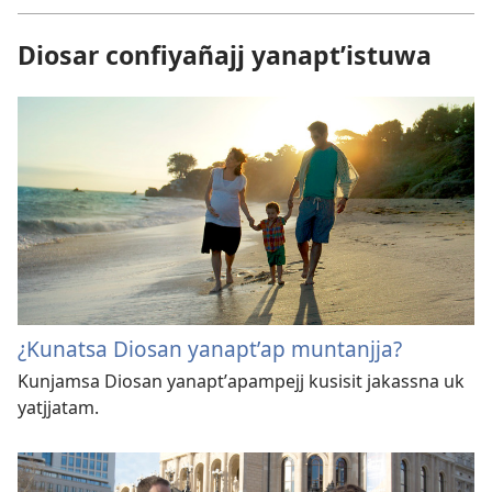
Diosar confiyañajj yanaptʼistuwa
¿Kunatsa Diosan yanaptʼap muntanjja?
Kunjamsa Diosan yanaptʼapampejj kusisit jakassna uk
yatjjatam.