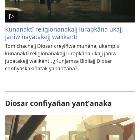
Kunanaktï religionanakajj lurapkäna ukajj
janiw nayatakejj walïkänti
Tom chachajj Diosar creyiñwa munäna, ukampis
kunanaktï religionanakajj lurapkäna ukajj janiw
jupatakejj walïkänti. ¿Kunjamsa Bibliajj Diosar
confiyaskakiñatak yanaptʼäna?
Diosar confiyañan yantʼanaka