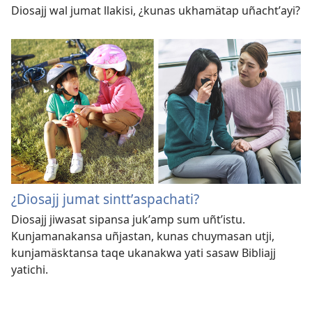
Diosajj wal jumat llakisi, ¿kunas ukhamätap uñachtʼayi?
¿Diosajj jumat sinttʼaspachati?
Diosajj jiwasat sipansa jukʼamp sum uñtʼistu.
Kunjamanakansa uñjastan, kunas chuymasan utji,
kunjamäsktansa taqe ukanakwa yati sasaw Bibliajj
yatichi.