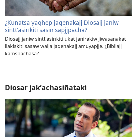
¿Kunatsa yaqhep jaqenakajj Diosajj janiw
sinttʼasirïkiti sasin sapjjpacha?
Diosajj janiw sinttʼasirïkiti ukat janirakiw jiwasanakat
llakiskiti sasaw walja jaqenakajj amuyapjje. ¿Bibliajj
kamspachasa?
Diosar jakʼachasiñataki