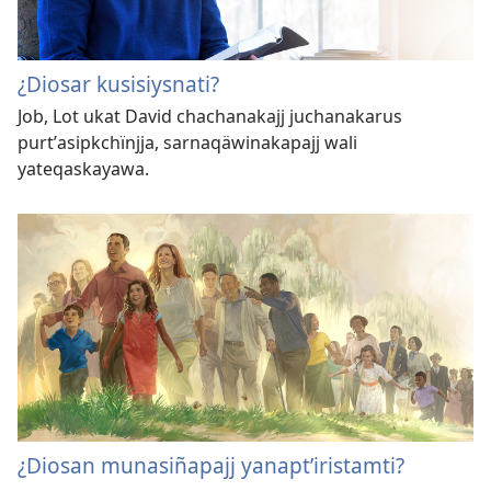
¿Diosar kusisiysnati?
Job, Lot ukat David chachanakajj juchanakarus
purtʼasipkchïnjja, sarnaqäwinakapajj wali
yateqaskayawa.
¿Diosan munasiñapajj yanaptʼiristamti?