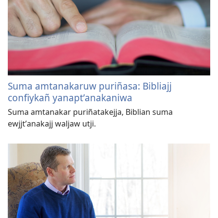
Suma amtanakaruw puriñasa: Bibliajj
confiykañ yanaptʼanakaniwa
Suma amtanakar puriñatakejja, Biblian suma
ewjjtʼanakajj waljaw utji.