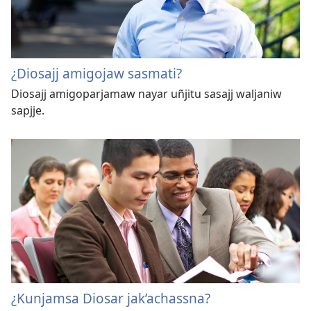
¿Diosajj amigojaw sasmati?
Diosajj amigoparjamaw nayar uñjitu sasajj waljaniw
sapjje.
¿Kunjamsa Diosar jak’achassna?