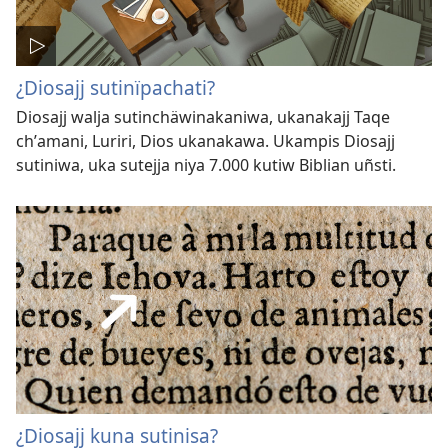
¿Diosajj sutinïpachati?
Diosajj walja sutinchäwinakaniwa, ukanakajj Taqe
chʼamani, Luriri, Dios ukanakawa. Ukampis Diosajj
sutiniwa, uka sutejja niya 7.000 kutiw Biblian uñsti.
¿Diosajj kuna sutinisa?