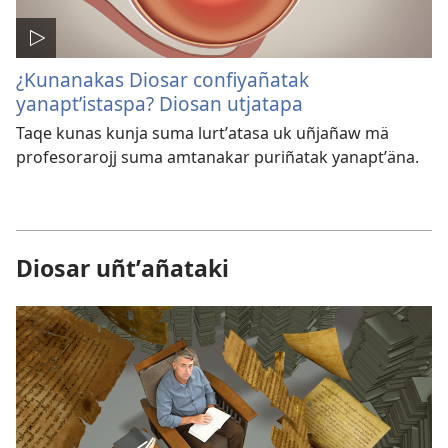
¿Kunanakas Diosar confiyañatak
yanaptʼistaspa? Diosan utjatapa
Taqe kunas kunja suma lurtʼatasa uk uñjañaw mä
profesorarojj suma amtanakar puriñatak yanaptʼäna.
Diosar uñtʼañataki