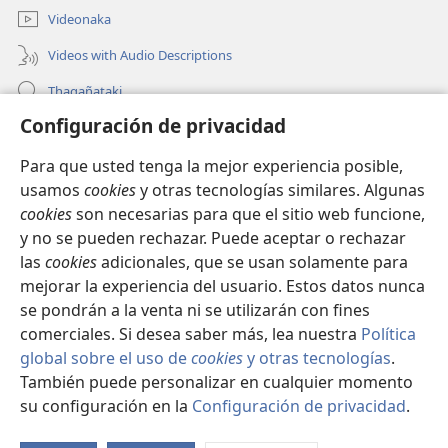
Videonaka
Videos with Audio Descriptions
Thaqañataki
Configuración de privacidad
Oraqpachat yatiyäwinaka
Para que usted tenga la mejor experiencia posible,
Donacionanaka
(opens
usamos
cookies
y otras tecnologías similares. Algunas
new
cookies
son necesarias para que el sitio web funcione,
window)
INTERNETANKIR BIBLIOTECA
y no se pueden rechazar. Puede aceptar o rechazar
(opens
las
cookies
adicionales, que se usan solamente para
new
®
JW Hub
window)
mejorar la experiencia del usuario. Estos datos nunca
(opens
new
se pondrán a la venta ni se utilizarán con fines
window)
comerciales. Si desea saber más, lea nuestra
Política
global sobre el uso de
cookies
y otras tecnologías
.
También puede personalizar en cualquier momento
Copyright
© 2026 Watch Tower Bible and Tract Society of Pennsylvania.
CONDICIONES DE USO
|
POLÍTICA DE PRIVACIDAD
|
su configuración en la
Configuración de privacidad
.
CONFIGURACIÓN DE PRIVACIDAD