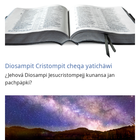
Diosampit Cristompit cheqa yatichäwi
¿Jehová Diosampi Jesucristompejj kunansa jan
pachpäpki?