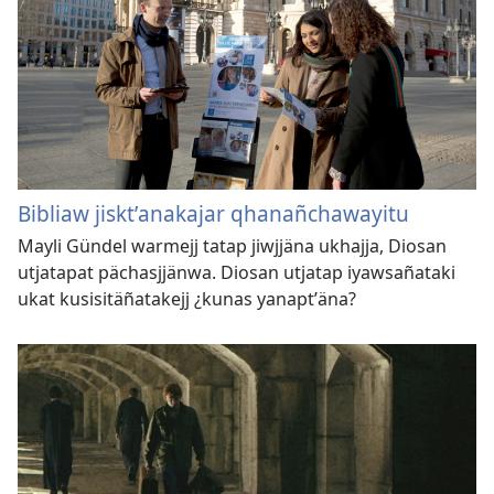
Bibliaw jisktʼanakajar qhanañchawayitu
Mayli Gündel warmejj tatap jiwjjäna ukhajja, Diosan
utjatapat pächasjjänwa. Diosan utjatap iyawsañataki
ukat kusisitäñatakejj ¿kunas yanaptʼäna?