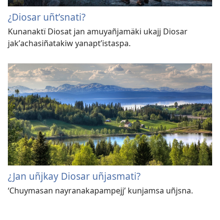
¿Diosar uñtʼsnati?
Kunanaktï Diosat jan amuyañjamäki ukajj Diosar
jakʼachasiñatakiw yanaptʼistaspa.
¿Jan uñjkay Diosar uñjasmati?
‘Chuymasan nayranakapampejj’ kunjamsa uñjsna.