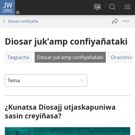
JW.ORG
Cuentamar
mantañataki
Change
JW.ORG:
KU
(opens
site
Thaqañat
UTJ
Diosar confiyaña
new
language
UK
window)
UÑ
Diosar jukʼamp confiyañataki
Taqpacha
Diosar jukʼamp confiyañataki
Oracionan
¿Kunatsa Diosajj utjaskapuniwa
sasin creyiñasa?