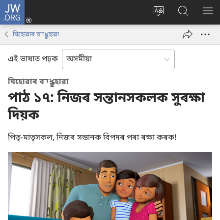
JW.ORG
লগ
ইন
Change
JW.ORG
SH
(opens
site
ৱেবছাইট
ME
যিহোৱাৰ বন্ধু হোৱা
new
language
অনুসন্ধান
window)
কৰক
এই ভাষাত পঢ়ক
যিহোৱাৰ বন্ধু হোৱা
পাঠ ১৭: নিজৰ সন্তানসকলক সুৰক্ষা
দিয়ক
পিতৃ-মাতৃসকল, নিজৰ সন্তানক বিপদৰ পৰা ৰক্ষা কৰক!