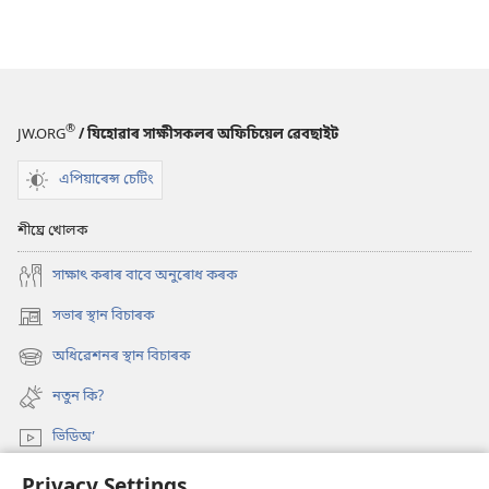
®
JW.ORG
/ যিহোৱাৰ সাক্ষীসকলৰ অফিচিয়েল ৱেবছাইট
এপিয়াৰেন্স চেটিং
শীঘ্ৰে খোলক
সাক্ষাৎ কৰাৰ বাবে অনুৰোধ কৰক
সভাৰ স্থান বিচাৰক
(opens
new
অধিৱেশনৰ স্থান বিচাৰক
(opens
window)
new
নতুন কি?
window)
ভিডিঅ’
অনুসন্ধান
Privacy Settings