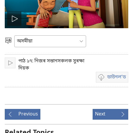
Play
video
Choose
Language
পাঠ ১৭: নিজৰ সন্তানসকলক সুৰক্ষা
Play
দিয়ক
ডাউনল’ড
Video
download
options
Previous
Next