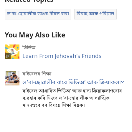
Related Topics
লʼৰা-ছোৱালীক ডাঙৰ-দীঘল কৰা
বিবাহ আৰু পৰিয়াল
You May Also Like
ভিডিঅ’
Learn From Jehovah’s Friends
বাইবেলৰ শিক্ষা
লʼৰা-ছোৱালীৰ বাবে ভিডিঅ’ আৰু ক্ৰিয়াকলাপ
বাইবেল আধাৰিত ভিডিঅ’ আৰু হাস্য ক্ৰিয়াকলাপবোৰ
ব্যৱহাৰ কৰি নিজৰ লʼৰা-ছোৱালীক আধ্যাত্মিক
মানদণ্ডবোৰৰ বিষয়ে শিক্ষা দিয়ক।