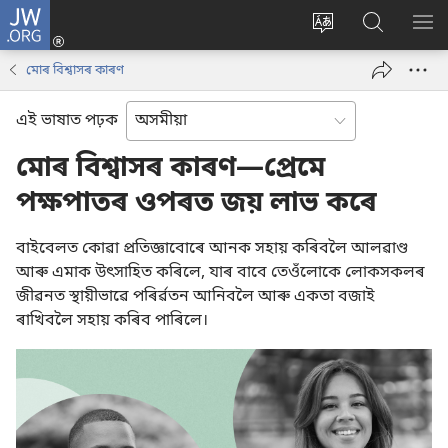
JW.ORG
লগ
ইন
Change
JW.ORG
SH
(opens
site
ৱেবছাইট
ME
মোৰ বিশ্বাসৰ কাৰণ
new
language
অনুসন্ধান
window)
কৰক
এই ভাষাত পঢ়ক
মোৰ বিশ্বাসৰ কাৰণ—প্ৰেমে
পক্ষপাতৰ ওপৰত জয় লাভ কৰে
বাইবেলত কোৱা প্ৰতিজ্ঞাবোৰে আনক সহায় কৰিবলৈ আলৱাণ্ড
আৰু এমাক উৎসাহিত কৰিলে, যাৰ বাবে তেওঁলোকে লোকসকলৰ
জীৱনত স্থায়ীভাৱে পৰিৰ্ৱতন আনিবলৈ আৰু একতা বজাই
ৰাখিবলৈ সহায় কৰিব পাৰিলে।