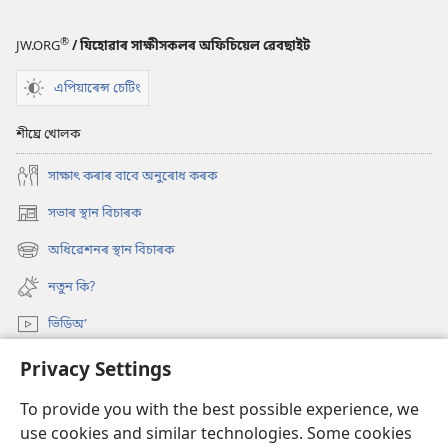
®
JW.ORG
/ যিহোৱাৰ সাক্ষীসকলৰ অফিচিয়েল ৱেবছাইট
এপিয়াৰেন্স চেটিং
শীঘ্ৰে খোলক
সাক্ষাৎ কৰাৰ বাবে অনুৰোধ কৰক
সভাৰ স্থান বিচাৰক
(opens
new
অধিৱেশনৰ স্থান বিচাৰক
(opens
window)
new
নতুন কি?
window)
ভিডিঅ’
অনুসন্ধান
Privacy Settings
To provide you with the best possible experience, we
দান-বৰঙণি
(opens
use cookies and similar technologies. Some cookies
new