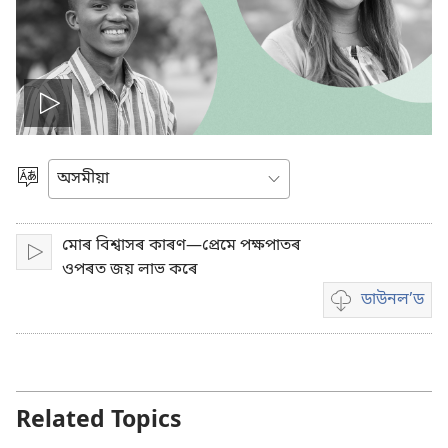
Play
video
Choose
Language
মোৰ বিশ্বাসৰ কাৰণ—প্ৰেমে পক্ষপাতৰ
Play
ওপৰত জয় লাভ কৰে
ডাউনল’ড
Video
download
options
Related Topics