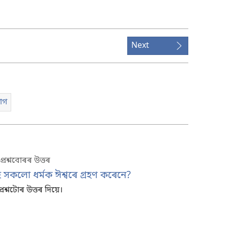
download
options
Next
াগ
প্ৰশ্নবোৰৰ উত্তৰ
সকলো ধৰ্মক ঈশ্বৰে গ্ৰহণ কৰেনে?
ৰশ্নটোৰ উত্তৰ দিয়ে।