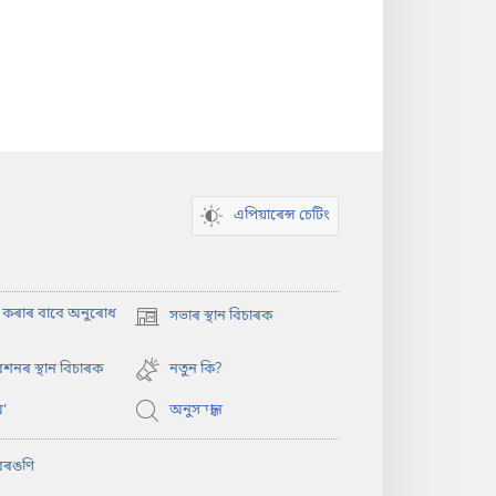
এপিয়াৰেন্স চেটিং
াৎ কৰাৰ বাবে অনুৰোধ
সভাৰ স্থান বিচাৰক
(opens
new
window)
শনৰ স্থান বিচাৰক
নতুন কি?
’
অনুসন্ধান
বৰঙণি