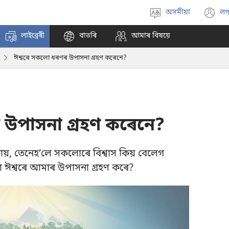
অসমীয়া
লগ
Select
(
language
n
লাইব্ৰেৰী
বাতৰি
আমাৰ বিষয়ে
w
ঈশ্বৰে সকলো ধৰণৰ উপাসনা গ্ৰহণ কৰেনে?
 উপাসনা গ্ৰহণ কৰেনে?
কায়, তেনেহ’লে সকলোৰে বিশ্বাস কিয় বেলেগ
ঈশ্বৰে আমাৰ উপাসনা গ্ৰহণ কৰে?