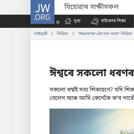
JW.ORG
যিহোৱাৰ সাক্ষীসকল
মূখ্য
বাইবেলৰ শিক্ষা
লাইব্ৰেৰী
ভিডিঅ’
‘ঈশ্বৰৰপৰা এটা ভাল খবৰ!’ ভিডিঅ’
ঈশ্বৰে সকলো ধৰণৰ
সকলো ধৰ্ম্মই সত্য শিকায়নে? যদি শি
বেলেগ আৰু আমি কেনেকৈ ক’ব পাৰোঁ 