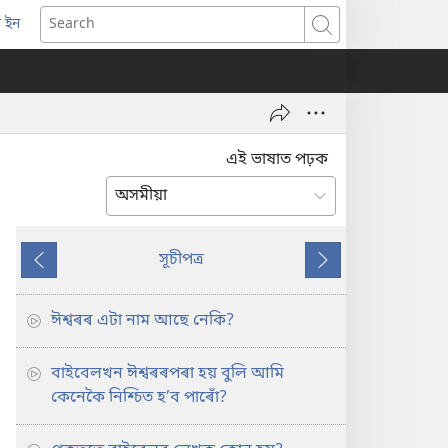
 ইন
opens
Search
ew
indow)
এই ভাষাত পঢ়ক
সূচীপত্র
Previous
Next
ঈশ্বৰৰ এটা নাম আছে নেকি?
বাইবেলখন ঈশ্বৰৰপৰা হয় বুলি আমি
কেনেকৈ নিশ্চিত হ’ব পাৰোঁ?