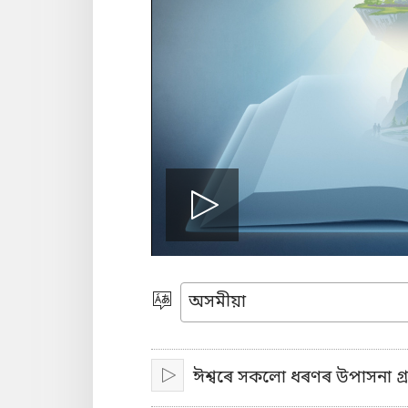
Play
video
Choose
Language
ঈশ্বৰে সকলো ধৰণৰ উপাসনা গ্
Play