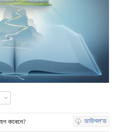
ডাউনল’ড
ৰহণ কৰেনে?
Video