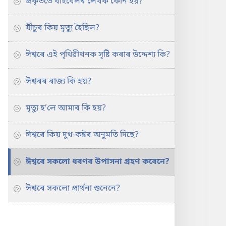
প্ৰকৃততে বাইবেলৰ লেখক কোন হয়?
যীচুৰ কিয় মৃত্যু হৈছিল?
ঈশ্বৰে এই পৃথিৱীখনক সৃষ্টি কৰাৰ উদ্দেশ্য কি?
ঈশ্বৰৰ ৰাজ্য কি হয়?
মৃত্যু হ’লে আমাৰ কি হয়?
ঈশ্বৰে কিয় দুখ-কষ্টৰ অনুমতি দিছে?
ঈশ্বৰে সকলো ধৰণৰ উপাসনা গ্ৰহণ কৰেনে?
ঈশ্বৰে সকলো প্ৰাৰ্থনা শুনেনে?