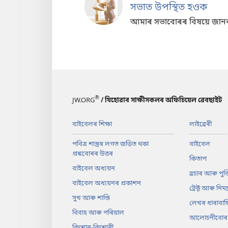
সভাত উপস্থিত হওক
আমাৰ সভাবোৰৰ বিষয়ে জান
®
JW.ORG
/ যিহোৱাৰ সাক্ষীসকলৰ অফিচিয়েল ৱেবছাইট
বাইবেলৰ শিক্ষা
লাইব্ৰেৰী
পবিত্ৰ শাস্ত্ৰৰ লগত জড়িত থকা
বাইবেল
প্ৰশ্নবোৰৰ উত্তৰ
কিতাপ
বাইবেল অধ্যয়ন
ব্ৰচাৰ আৰু পুস্
বাইবেল অধ্যয়নৰ প্ৰকাশন
ট্ৰেক্ট আৰু নিমন্ত
সুখ আৰু শান্তি
লেখৰ ধাৰাবাহ
বিবাহ আৰু পৰিয়াল
আলোচনীবোৰ
কিশোৰ-কিশোৰী