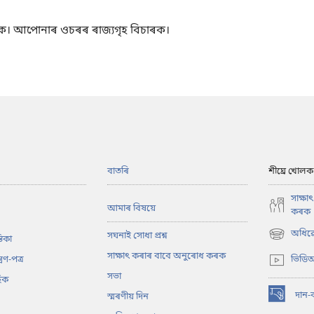
ক। আপোনাৰ ওচৰৰ ৰাজ্যগৃহ বিচাৰক।
বাতৰি
শীঘ্ৰে খোলক
সাক্ষ
আমাৰ বিষয়ে
কৰক
অধিৱে
সঘনাই সোধা প্ৰশ্ন
তিকা
(opens
new
সাক্ষাৎ কৰাৰ বাবে অনুৰোধ কৰক
্ৰণ-পত্ৰ
ভিডিঅ
window)
সভা
িক
দান-
স্মৰণীয় দিন
(opens