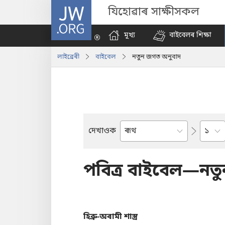
JW.ORG
যিহোৱাৰ সাক্ষীসকল
মূখ্য
বাইবেলৰ শিক্ষা
লাইব্ৰেৰী
বাইবেল
নতুন জগত অনুবাদ
Chapt
দেখাওক
Bible
Book
পবিত্ৰ বাইবেল—নত
হিব্ৰু-অৰামী শাস্ত্র