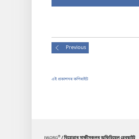
Previous
এই প্ৰকাশনৰ কপিৰাইট
®
JW.ORG
/ যিহোৱাৰ সাক্ষীসকলৰ অফিচিয়েল ৱেবছাইট