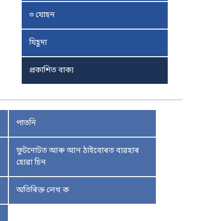
৩ যোহন
যিহূদা
প্ৰকাশিত বাক্য
পাতনি
ফুটনোটত আৰু আন ঠাইবোৰত ব্যৱহাৰ
হোৱা চিন
অতিৰিক্ত লেখ ক