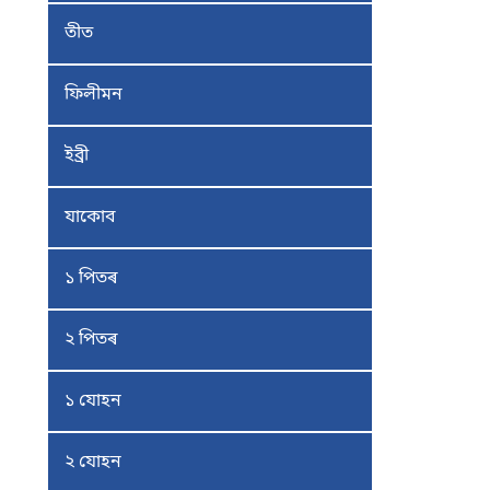
তীত
ফিলীমন
ইব্ৰী
যাকোব
১ পিতৰ
২ পিতৰ
১ যোহন
২ যোহন