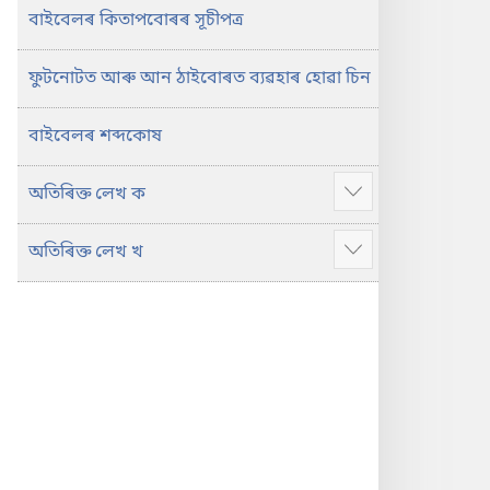
বাইবেলৰ কিতাপবোৰৰ সূচীপত্ৰ
ফুটনোটত আৰু আন ঠাইবোৰত ব্যৱহাৰ হোৱা চিন
বাইবেলৰ শব্দকোষ
অতিৰিক্ত লেখ ক
Show
more
অতিৰিক্ত লেখ খ
Show
more