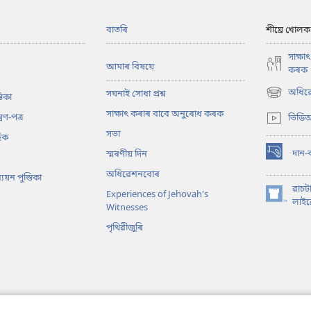
বাতৰি
শীঘ্ৰে খোলক
সাক্ষ
আমাৰ বিষয়ে
কৰক
অধিৱে
সঘনাই সোধা প্ৰশ্ন
তিকা
(opens
new
সাক্ষাৎ কৰাৰ বাবে অনুৰোধ কৰক
্ৰণ-পত্ৰ
ভিডিঅ
window)
সভা
িক
দান-
স্মৰণীয় দিন
(opens
new
অধিৱেশনবোৰ
য়ন পুস্তিকা
window)
ৱাচট
Experiences of Jehovah’s
(opens
লাইব্
Witnesses
new
পৃথিৱীজুৰি
window)