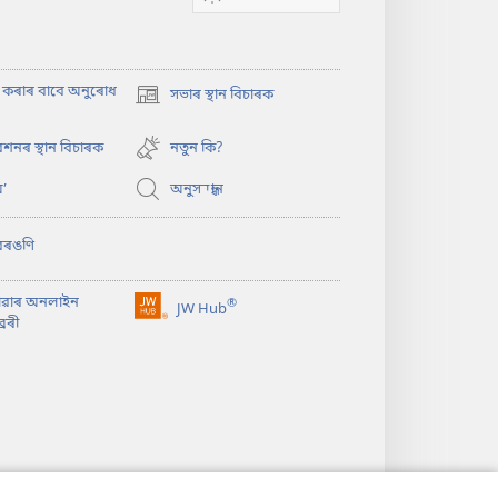
াৎ কৰাৰ বাবে অনুৰোধ
সভাৰ স্থান বিচাৰক
(opens
new
window)
শনৰ স্থান বিচাৰক
নতুন কি?
’
অনুসন্ধান
বৰঙণি
াৱাৰ অনলাইন
®
JW Hub
(opens
ৰেৰী
new
window)