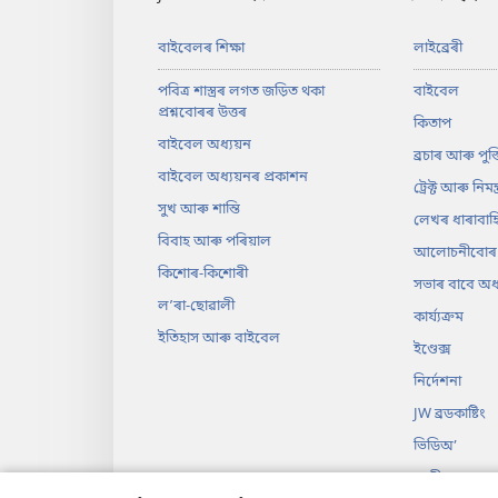
বাইবেলৰ শিক্ষা
লাইব্ৰেৰী
পবিত্ৰ শাস্ত্ৰৰ লগত জড়িত থকা
বাইবেল
প্ৰশ্নবোৰৰ উত্তৰ
কিতাপ
বাইবেল অধ্যয়ন
ব্ৰচাৰ আৰু পুস্
বাইবেল অধ্যয়নৰ প্ৰকাশন
ট্ৰেক্ট আৰু নিমন্ত
সুখ আৰু শান্তি
লেখৰ ধাৰাবাহ
বিবাহ আৰু পৰিয়াল
আলোচনীবোৰ
কিশোৰ-কিশোৰী
সভাৰ বাবে অধ্য
লʼৰা-ছোৱালী
কাৰ্য্যক্ৰম
ইতিহাস আৰু বাইবেল
ইণ্ডেক্স
নিৰ্দেশনা
JW ব্ৰডকাষ্টিং
ভিডিঅ’
সংগীত