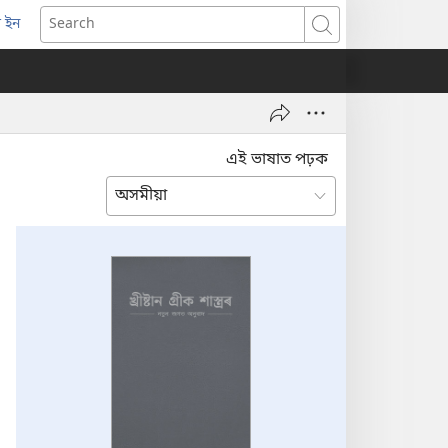
 ইন
opens
Search
ew
indow)
এই ভাষাত পঢ়ক