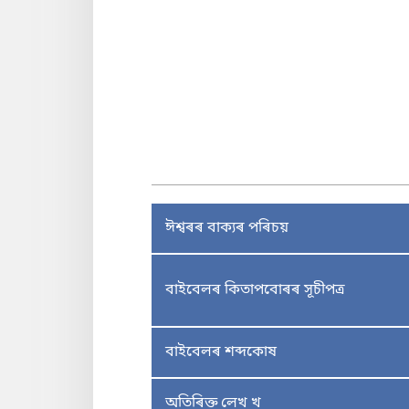
ঈশ্বৰৰ বাক্যৰ পৰিচয়
বাইবেলৰ কিতাপবোৰৰ সূচীপত্ৰ
বাইবেলৰ শব্দকোষ
অতিৰিক্ত লেখ খ