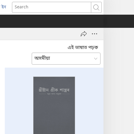
 ইন
opens
Search
ew
indow)
এই ভাষাত পঢ়ক