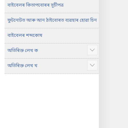
বাইবেলৰ কিতাপবোৰৰ সূচীপত্ৰ
ফুটনোটত আৰু আন ঠাইবোৰত ব্যৱহাৰ হোৱা চিন
বাইবেলৰ শব্দকোষ
অতিৰিক্ত লেখ ক
Show
more
অতিৰিক্ত লেখ খ
Show
more