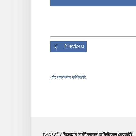
Previous
এই প্ৰকাশনৰ কপিৰাইট
®
JW.ORG
/ যিহোৱাৰ সাক্ষীসকলৰ অফিচিয়েল ৱেবছাইট