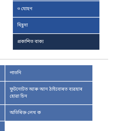
৩ যোহন
যিহূদা
প্ৰকাশিত বাক্য
পাতনি
ফুটনোটত আৰু আন ঠাইবোৰত ব্যৱহাৰ
হোৱা চিন
অতিৰিক্ত লেখ ক