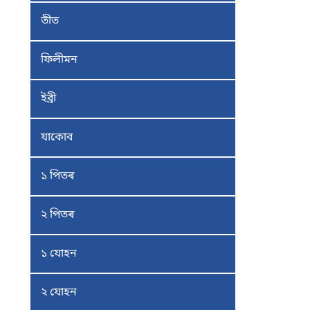
তীত
ফিলীমন
ইব্ৰী
যাকোব
১ পিতৰ
২ পিতৰ
১ যোহন
২ যোহন