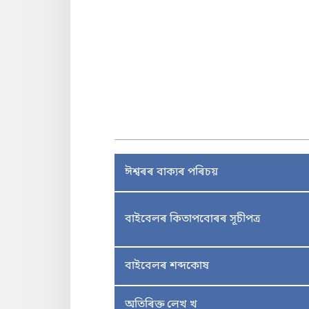
ঈশ্বৰৰ বাক্যৰ পৰিচয়
বাইবেলৰ কিতাপবোৰৰ সূচীপত্ৰ
বাইবেলৰ শব্দকোষ
অতিৰিক্ত লেখ খ