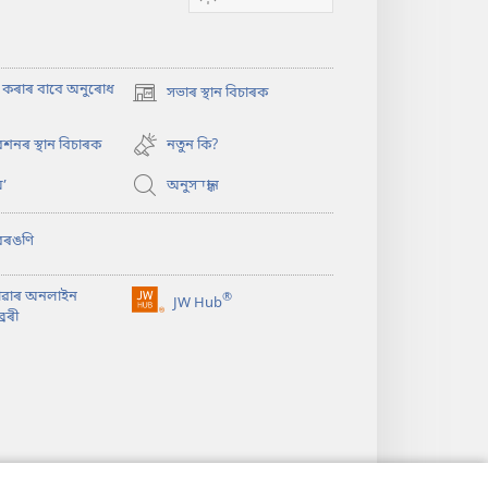
াৎ কৰাৰ বাবে অনুৰোধ
সভাৰ স্থান বিচাৰক
(opens
new
window)
শনৰ স্থান বিচাৰক
নতুন কি?
’
অনুসন্ধান
বৰঙণি
াৱাৰ অনলাইন
®
JW Hub
(opens
ৰেৰী
new
window)