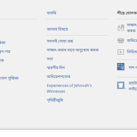
বাতৰি
শীঘ্ৰে খোলক
সাক্ষ
আমাৰ বিষয়ে
কৰক
অধিৱে
সঘনাই সোধা প্ৰশ্ন
তিকা
(opens
new
সাক্ষাৎ কৰাৰ বাবে অনুৰোধ কৰক
্ৰণ-পত্ৰ
ভিডিঅ
window)
সভা
িক
দান-
স্মৰণীয় দিন
(opens
new
অধিৱেশনবোৰ
য়ন পুস্তিকা
window)
ৱাচট
Experiences of Jehovah’s
(opens
লাইব্
Witnesses
new
পৃথিৱীজুৰি
window)