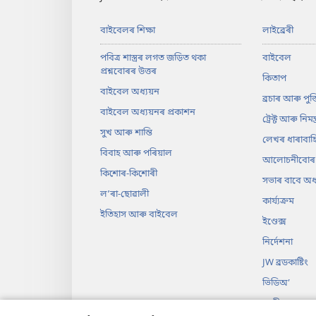
বাইবেলৰ শিক্ষা
লাইব্ৰেৰী
পবিত্ৰ শাস্ত্ৰৰ লগত জড়িত থকা
বাইবেল
প্ৰশ্নবোৰৰ উত্তৰ
কিতাপ
বাইবেল অধ্যয়ন
ব্ৰচাৰ আৰু পুস্
বাইবেল অধ্যয়নৰ প্ৰকাশন
ট্ৰেক্ট আৰু নিমন্ত
সুখ আৰু শান্তি
লেখৰ ধাৰাবাহ
বিবাহ আৰু পৰিয়াল
আলোচনীবোৰ
কিশোৰ-কিশোৰী
সভাৰ বাবে অধ্য
লʼৰা-ছোৱালী
কাৰ্য্যক্ৰম
ইতিহাস আৰু বাইবেল
ইণ্ডেক্স
নিৰ্দেশনা
JW ব্ৰডকাষ্টিং
ভিডিঅ’
সংগীত