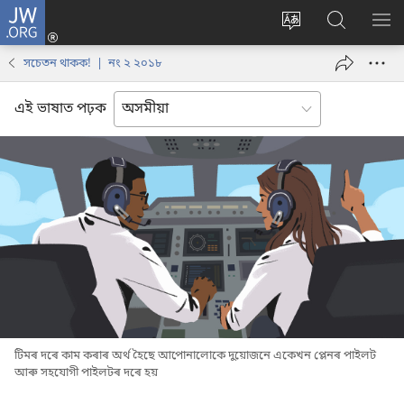
JW.ORG
লগ
ইন
Change
JW.ORG
SH
(opens
site
ৱেবছাইট
ME
সচেতন থাকক! | নং ২ ২০১৮
new
language
অনুসন্ধান
window)
কৰক
এই ভাষাত পঢ়ক
টিমৰ দৰে কাম কৰাৰ অৰ্থ হৈছে আপোনালোকে দুয়োজনে একেখন প্লেনৰ পাইলট
আৰু সহযোগী পাইলটৰ দৰে হয়