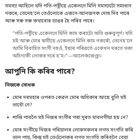
সমস্যা আহিলে যদি পতি-পত্নীয়ে একেলগে মিলি সমস্যাটো সমাধান
নকৰে, তেনেহʼলে তেওঁলোকে এজনে-আনজনক দোষ দিব পাৰে
আৰু সৰু সৰু কথাবোৰ ডাঙৰ হৈ পৰিব পাৰে।
“পতি-পত্নীয়ে একেলগে মিলি কাম কৰাটো অতি গুৰুত্বপূৰ্ণ। যদি
মই আৰু মোৰ স্বামীয়ে একেলগে মিলি কাম নকৰোঁ, তেনেহʼলে
আমি বিবাহিত সংগী নহওঁ, ইয়াৰ পৰিৱৰ্তে একেখন ঘৰতে থকা
অচিনাকী লোকৰ দৰে হʼম।”—আলেকজেণ্ড্ৰা।
আপুনি কি কৰিব পাৰে?
নিজকে সোধক
মোৰ দৰমহাৰ ওপৰত কেৱল মোৰ অধিকাৰ আছে বুলি মই
ভাবোঁ নে?
শান্তি পাবলৈ মই নিজৰ সংগীৰ পৰা দূৰত যাবলগীয়া হয় নে?
মোৰ সংগীয়ে নিজৰ পৰিয়ালৰ লোকসকলৰ লগত সংগতি কৰি
ভাল পায়, কিন্তু মই তেওঁলোকৰ লগত সংগতি কৰিবলৈ বেয়া