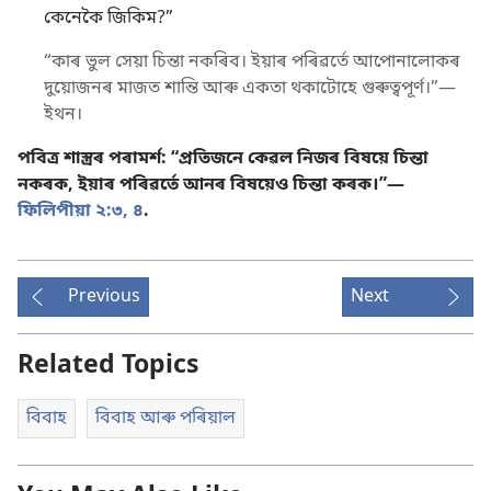
কেনেকৈ জিকিম?”
“কাৰ ভুল সেয়া চিন্তা নকৰিব। ইয়াৰ পৰিৱৰ্তে আপোনালোকৰ
দুয়োজনৰ মাজত শান্তি আৰু একতা থকাটোহে গুৰুত্বপূৰ্ণ।”—
ইথন।
পবিত্ৰ শাস্ত্ৰৰ পৰামৰ্শ: “প্ৰতিজনে কেৱল নিজৰ বিষয়ে চিন্তা
নকৰক, ইয়াৰ পৰিৱৰ্তে আনৰ বিষয়েও চিন্তা কৰক।”—
ফিলিপীয়া ২:৩, ৪
.
Previous
Next
Related Topics
বিবাহ
বিবাহ আৰু পৰিয়াল