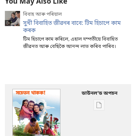
You May Also Like
বিবাহ আৰু পৰিয়াল
সুখী বিবাহিত জীৱনৰ বাবে: টিম হিচাপে কাম
কৰক
টিম হিচাপে কাম কৰিলে, এহাল দম্পতীয়ে বিবাহিত
জীৱনত আৰু বেছিকৈ আনন্দ লাভ কৰিব পাৰিব।
ডাউনলʼড অপচন
Publication
download
options
সচেতন