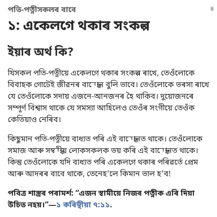
পতি-পত্নীসকলৰ বাবে
১: একেলগে থকাৰ সংকল্প
ইয়াৰ অৰ্থ কি?
যিসকল পতি-পত্নীয়ে একেলগে থকাৰ সংকল্প ৰাখে, তেওঁলোকে
বিবাহক গোটেই জীৱনৰ বান্ধোন বুলি ভাবে। তেওঁলোকে ভৰসা ৰাখে
যে তেওঁলোকে সদায় এজনে-আনজনৰ হৈ থাকিব। দুয়োজনৰে
সম্পূৰ্ণ বিশ্বাস থাকে যে সমস্যা আহিলেও তেওঁৰ সংগীয়ে তেওঁক
কেতিয়াও নেৰিব।
কিছুমান পতি-পত্নীয়ে বাধ্যত পৰি এই বান্ধোনত থাকে। তেওঁলোকে
সমাজ আৰু সম্বন্ধীয় লোকসকলক ভয় কৰি এই বান্ধোনত থাকে।
কিন্তু তেওঁলোকে যদি বাধ্যত পৰি একেলগে থকাৰ পৰিৱৰ্তে প্ৰেম
আৰু আদৰৰ বাবে থাকে, তেনেহʼলে কিমান ভাল হʼব!
পবিত্ৰ শাস্ত্ৰৰ পৰামৰ্শ: “এজন স্বামীয়ে নিজৰ পত্নীক এৰি দিয়া
উচিত নহয়।”—
১ কৰিন্থীয়া ৭:১১
.