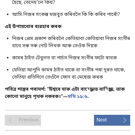
হৈছে, তেনেহʼলে কিয়?
আমি নিজৰ সংকল্প মজবুত কৰিবলৈ কি কি কৰিব পাৰোঁ?
এই উপায়বোৰ ব্যৱহাৰ কৰক
নিজৰ প্ৰেম প্ৰকাশ কৰিবলৈ কেতিয়াবা কেতিয়াবা নিজৰ সংগীৰ
বাবে সৰু সৰু নোট লিখক আৰু তেওঁক দিয়ক
কামৰ ঠাইত টেবুলত বা পাৰ্চত নিজৰ সংগীৰ ফটো ৰাখক
যেতিয়া আপুনি কামৰ ঠাইত থাকে বা সংগীৰ পৰা দূৰত থাকে,
তেতিয়া প্ৰতিদিনে তেওঁলৈ ফোন বা মেছেজ কৰক
পবিত্ৰ শাস্ত্ৰৰ পৰামৰ্শ: “ঈশ্বৰে যাক এটা বান্ধোনত বান্ধিছে, তাক
কোনো মানুহে পৃথক নকৰক।”—
মথি ১৯:৬
.
Previous
Next