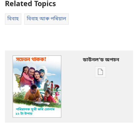
Related Topics
বিবাহ
বিবাহ আৰু পৰিয়াল
ডাউনলʼড অপচন
Publication
download
options
সচেতন
থাকক!
পৰিয়ালক
সুখী
কৰি
তোলাৰ