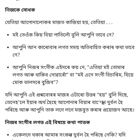
নিজকে সোধক
যেতিয়া আপোনালোকৰ মাজত কাজিয়া হয়, তেতিয়া . . .
মই তেওঁক কিয় বিয়া পাতিলোঁ বুলি আপুনি ভাবে নে?
আপুনি আন কাৰোবাৰ লগত সময় অতিবাহিত কৰাৰ কথা ভাবে
নে?
আপুনি নিজৰ সংগীক এইদৰে কয় নে, “এতিয়া মই তোমাৰ
লগত আৰু থাকিব নোৱাৰোঁ” বা “মই এনে সংগী বিচাৰিম, যিয়ে
মোক ভালদৰে বুজিব”?
যদি আপুনি এই প্ৰশ্নবোৰৰ মাজৰ এটাৰো উত্তৰ “হয়” বুলি দিছে,
তেনেহʼলে ইয়াৰ অৰ্থ হৈছে আপোনাৰ বিয়াৰ বান্ধোন দুৰ্বল হৈ
পৰিছে আৰু আপুনি তাক লগে লগে মজবুত কৰাৰ প্ৰয়োজন আছে।
নিজৰ সংগীৰ লগত এই বিষয়ে কথা পাতক
একেলগে থকাৰ আমাৰ সংকল্প দুৰ্বল হৈ পৰিছে নেকি? যদি