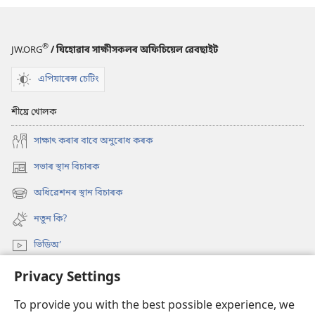
১২
টা
উপায়
®
JW.ORG
/ যিহোৱাৰ সাক্ষীসকলৰ অফিচিয়েল ৱেবছাইট
এপিয়াৰেন্স চেটিং
শীঘ্ৰে খোলক
সাক্ষাৎ কৰাৰ বাবে অনুৰোধ কৰক
সভাৰ স্থান বিচাৰক
(opens
new
অধিৱেশনৰ স্থান বিচাৰক
(opens
window)
new
নতুন কি?
window)
ভিডিঅ’
অনুসন্ধান
Privacy Settings
To provide you with the best possible experience, we
দান-বৰঙণি
(opens