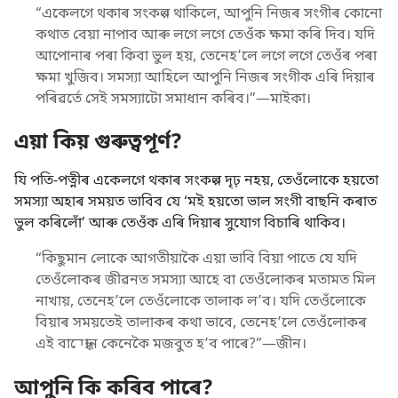
“একেলগে থকাৰ সংকল্প থাকিলে, আপুনি নিজৰ সংগীৰ কোনো
কথাত বেয়া নাপাব আৰু লগে লগে তেওঁক ক্ষমা কৰি দিব। যদি
আপোনাৰ পৰা কিবা ভুল হয়, তেনেহʼলে লগে লগে তেওঁৰ পৰা
ক্ষমা খুজিব। সমস্যা আহিলে আপুনি নিজৰ সংগীক এৰি দিয়াৰ
পৰিৱৰ্তে সেই সমস্যাটো সমাধান কৰিব।”—মাইকা।
এয়া কিয় গুৰুত্বপূৰ্ণ?
যি পতি-পত্নীৰ একেলগে থকাৰ সংকল্প দৃঢ় নহয়, তেওঁলোকে হয়তো
সমস্যা অহাৰ সময়ত ভাবিব যে ‘মই হয়তো ভাল সংগী বাছনি কৰাত
ভুল কৰিলোঁ’ আৰু তেওঁক এৰি দিয়াৰ সুযোগ বিচাৰি থাকিব।
“কিছুমান লোকে আগতীয়াকৈ এয়া ভাবি বিয়া পাতে যে যদি
তেওঁলোকৰ জীৱনত সমস্যা আহে বা তেওঁলোকৰ মতামত মিল
নাখায়, তেনেহʼলে তেওঁলোকে তালাক লʼব। যদি তেওঁলোকে
বিয়াৰ সময়তেই তালাকৰ কথা ভাবে, তেনেহʼলে তেওঁলোকৰ
এই বান্ধোন কেনেকৈ মজবুত হʼব পাৰে?”—জীন।
আপুনি কি কৰিব পাৰে?