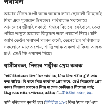
পৰামৰ্শ
আমাৰ জীৱন-সংগী আৰু আমাৰ লʼৰা-ছোৱালী যিহোৱাই
দিয়া এক মূল্যৱান উপহাৰ। পৰিয়ালত সকলোৱে
আনন্দেৰে জীয়াই থকাটো ঈশ্বৰে বিচাৰে। সেইবাবে, তেওঁ
পবিত্ৰ শাস্ত্ৰত আমাক কিছুমান ভাল পৰামৰ্শ দিছে। যদি
আমি তেওঁৰ পৰামৰ্শ পালন কৰোঁ, তেনেহʼলে পৰিয়ালত
সকলোৰে মাজত প্ৰেম, শান্তি আৰু একতা থাকিব। আহক
চাওঁ, তেওঁ কি পৰামৰ্শ দিছে।
স্বামীসকল, নিজৰ পত্নীক প্ৰেম কৰক
“স্বামীবিলাকেও নিজ নিজ ভাৰ্য্যাক, নিজ নিজ শৰীৰ বুলি প্ৰেম
কৰা উচিত। যি জনে নিজ ভাৰ্য্যাক প্ৰেম কৰে, তেওঁ নিজকেই প্ৰেম
কৰে। কিয়নো কোনেও নিজ মাংসক কেতিয়াও ঘিণোৱা নাই;
কিন্তু তাক পোহন-পালনহে কৰিছে।”—
ইফিচীয়া ৫:২৮, ২৯
.
স্বামী পৰিয়ালৰ মুৰব্বী হয়। (
ইফিচীয়া ৫:২৩
) কিন্তু ইয়াৰ অৰ্থ এয়া