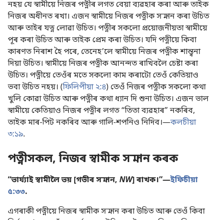
নহয় যে স্বামীয়ে নিজৰ পত্নীৰ লগত বেয়া ব্যৱহাৰ কৰা আৰু তাইক
নিজৰ অধীনত ৰখা। এজন স্বামীয়ে নিজৰ পত্নীক সন্মান কৰা উচিত
আৰু তাইৰ যত্ন লোৱা উচিত। পত্নীৰ সকলো প্ৰয়োজনীয়তা স্বামীয়ে
পূৰ কৰা উচিত আৰু তাইক প্ৰেম কৰা উচিত। যদি পত্নীয়ে কিবা
কাৰণত নিৰাশ হৈ পৰে, তেনেহʼলে স্বামীয়ে নিজৰ পত্নীক শান্ত্বনা
দিয়া উচিত। স্বামীয়ে নিজৰ পত্নীক আনন্দত ৰাখিবলৈ চেষ্টা কৰা
উচিত। পত্নীয়ে তেওঁৰ মতে সকলো কাম কৰাটো তেওঁ কেতিয়াও
ভবা উচিত নহয়। (
ফিলিপীয়া ২:৪
) তেওঁ নিজৰ পত্নীক সকলো কথা
খুলি কোৱা উচিত আৰু পত্নীৰ কথা ধ্যান দি শুনা উচিত। এজন ভাল
স্বামীয়ে কেতিয়াও নিজৰ পত্নীৰ লগত “তিতা ব্যৱহাৰ” নকৰিব,
তাইক মাৰ-পিট নকৰিব আৰু গালি-শপনিও নিদিব।—
কলচীয়া
৩:১৯
.
পত্নীসকল, নিজৰ স্বামীক সন্মান কৰক
“ভাৰ্য্যাই স্বামীলৈ ভয় [গভীৰ সন্মান,
NW
] ৰাখক।”—
ইফিচীয়া
৫:৩৩
.
এগৰাকী পত্নীয়ে নিজৰ স্বামীক সন্মান কৰা উচিত আৰু তেওঁ কিবা