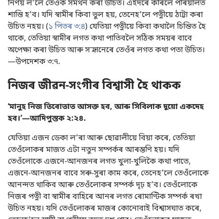
নিৰ্ণয় লʼলে তেওঁক সমৰ্থন কৰা উচিত। এইদৰে কৰিলে পৰিয়ালত
শান্তি হʼব। যদি স্বামীৰ কিবা ভুল হয়, তেনেহʼলে পত্নীয়ে ঠাট্টা কৰা
উচিত নহয়। (
১ পিতৰ ৩:৪
) যেতিয়া পত্নীয়ে কিবা কথালৈ চিন্তিত হৈ
থাকে, তেতিয়া স্বামীৰ লগত কথা পাতিবলৈ সঠিক সময়ৰ বাবে
অপেক্ষা কৰা উচিত আৰু সন্মানেৰে তেওঁৰ লগত কথা পতা উচিত।
—
উপদেশক ৩:৭
.
নিজৰ জীৱন-সংগীৰ বিশ্বাসী হৈ থাকক
‘মানুহ নিজ তিৰোতাত আসক্ত হব, আৰু সিবিলাক দুয়ো একদেহ
হব।’—
আদিপুস্তক ২:২৪
.
যেতিয়া এজন ডেকা লʼৰা আৰু ছোৱালীয়ে বিয়া কৰে, তেতিয়া
তেওঁলোকৰ মাজত এটা নতুন সম্পৰ্কৰ আৰম্ভণি হয়। যদি
তেওঁলোকে এজনে-আনজনৰ লগত খুলা-খুলিকৈ কথা পাতে,
এজনে-আনজনৰ বাবে সৰু-সুৰা কাম কৰে, তেনেহʼলে তেওঁলোকে
আনন্দত থাকিব আৰু তেওঁলোকৰ সম্পৰ্ক দৃঢ় হʼব। তেওঁলোকে
নিজৰ পত্নী বা স্বামীৰ বাহিৰে আনৰ লগত ৰোমাণ্টিক সম্পৰ্ক ৰখা
উচিত নহয়। যদি তেওঁলোকৰ মাজৰ কোনোবাই বিশ্বাসঘাত কৰে,