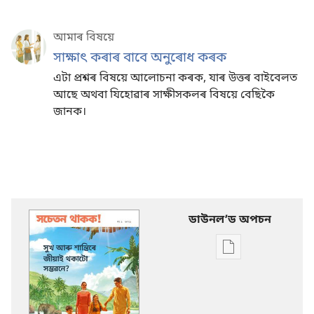
আমাৰ বিষয়ে
সাক্ষাৎ কৰাৰ বাবে অনুৰোধ কৰক
এটা প্ৰশ্নৰ বিষয়ে আলোচনা কৰক, যাৰ উত্তৰ বাইবেলত
আছে অথবা যিহোৱাৰ সাক্ষীসকলৰ বিষয়ে বেছিকৈ
জানক।
ডাউনলʼড অপচন
Publication
download
options
সচেতন