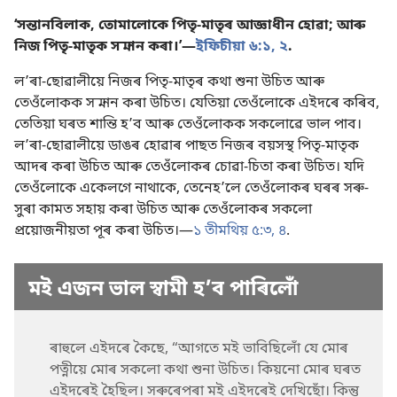
‘সন্তানবিলাক, তোমালোকে পিতৃ-মাতৃৰ আজ্ঞাধীন হোৱা; আৰু
নিজ পিতৃ-মাতৃক সন্মান কৰা।’—
ইফিচীয়া ৬:১, ২
.
লʼৰা-ছোৱালীয়ে নিজৰ পিতৃ-মাতৃৰ কথা শুনা উচিত আৰু
তেওঁলোকক সন্মান কৰা উচিত। যেতিয়া তেওঁলোকে এইদৰে কৰিব,
তেতিয়া ঘৰত শান্তি হʼব আৰু তেওঁলোকক সকলোৱে ভাল পাব।
লʼৰা-ছোৱালীয়ে ডাঙৰ হোৱাৰ পাছত নিজৰ বয়সস্থ পিতৃ-মাতৃক
আদৰ কৰা উচিত আৰু তেওঁলোকৰ চোৱা-চিতা কৰা উচিত। যদি
তেওঁলোকে একেলগে নাথাকে, তেনেহʼলে তেওঁলোকৰ ঘৰৰ সৰু-
সুৰা কামত সহায় কৰা উচিত আৰু তেওঁলোকৰ সকলো
প্ৰয়োজনীয়তা পূৰ কৰা উচিত।—
১ তীমথিয় ৫:৩, ৪
.
মই এজন ভাল স্বামী হʼব পাৰিলোঁ
ৰাহুলে এইদৰে কৈছে, “আগতে মই ভাবিছিলোঁ যে মোৰ
পত্নীয়ে মোৰ সকলো কথা শুনা উচিত। কিয়নো মোৰ ঘৰত
এইদৰেই হৈছিল। সৰুৰেপৰা মই এইদৰেই দেখিছোঁ। কিন্তু