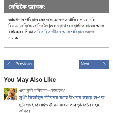
বেছিকৈ জানক:
আপোনাৰ পৰিয়াল কেনেকৈ আনন্দত থাকিব পাৰে, এই
বিষয়ে বেছিকৈ জানিবলৈ jw.org/hi ৱেবছাইটত যাওক আৰু
বাইবেলৰ শিক্ষা >
বিবাহিত জীৱন আৰু পৰিয়াল
ভাগত
চাওক।
Previous
Next
You May Also Like
এক সুখী পৰিয়াল—সম্ভৱনে?
সুখী বিবাহিত জীৱনৰ বাবে ঈশ্বৰৰ সহায় লওক
দুটা প্ৰশ্নই বিবাহিত জীৱন সফল কৰি তুলিবলৈ সহায়
কৰিব।