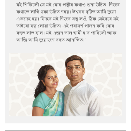
মই শিকিলোঁ যে মই মোৰ পত্নীৰ কথাও শুনা উচিত। নিজৰ
কথাতে লাগি থকা উচিত নহয়। ঈশ্বৰৰ দৃষ্টিত আমি দুয়ো
একদেহ হয়। যিদৰে মই নিজৰ যত্ন লওঁ, ঠিক সেইদৰে মই
তাইৰো যত্ন লোৱা উচিত। এই পৰামৰ্শ পালন কৰি মোৰ
বহুত লাভ হʼল। মই এজন ভাল স্বামী হʼব পাৰিলোঁ আৰু
আজি আমি দুয়োজন বহুত আনন্দিত।”