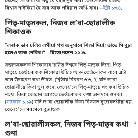
তেনেহʼলে স্বামী বা পত্নীয়ে বহুত দুখ পাব। তেওঁলোকৰ মাজত
বিশ্বাস নাইকিয়া হৈ যাব আৰু পৰিয়াল ভাঙি যাব।—
ইব্ৰী ১৩:৪
.
পিতৃ-মাতৃসকল, নিজৰ লʼৰা-ছোৱালীক
শিকাওক
“লৰাক তাৰ চলিব লগীয়া পথ অনুসাৰে শিক্ষা দিয়া; তাতে সি বুঢ়া
হলেও তাক নেৰিব।”—
হিতোপদেশ ২২:৬
.
সন্তানসকলক শিকোৱাৰ দায়িত্ব ঈশ্বৰে পিতৃ-মাতৃক দিছে। পিতৃ-
মাতৃয়ে তেওঁলোকক শিকোৱা উচিত আৰু তেওঁলোকৰ বাবে এটা
ভাল উদাহৰণ ৰখা উচিত। (
দ্বিতীয় বিবৰণ ৬:৬, ৭
) যদি লʼৰা-
ছোৱালীয়ে কিবা ভুল কৰে, তেনেহʼলে পিতৃ-মাতৃয়ে খং কৰা উচিত
নহয়। কিবা কোৱাৰ আগতে তেওঁলোকৰ কথা ভালদৰে শুনক।
(
যাকোব ১:১৯
) যদি লʼৰা-ছোৱালীক কিবা বিষয়ত বুজাবলগীয়া হয়,
তেনেহʼলে মৰমেৰে বুজাওক।
লʼৰা-ছোৱালীসকল, নিজৰ পিতৃ-মাতৃৰ কথা
শুনা