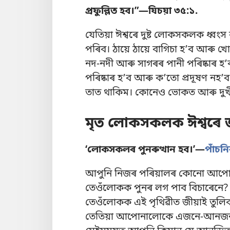
প্ৰফুল্লিত হব।”—
যিচয়া ৩৫:১
.
যেতিয়া ঈশ্বৰে দুষ্ট লোকসকলক ধ্বংস 
পৰিব। ঠায়ে ঠায়ে বাগিচা হʼব আৰু 
নদ-নদী আৰু সাগৰৰ পানী পৰিষ্কাৰ হʼব
পৰিষ্কাৰ হʼব আৰু কʼতো প্ৰদূষণ ন
তাত থাকিম। কোনেও ভোকত আৰু দুখী
মৃত লোকসকলক ঈশ্বৰে জ
‘লোকসকলৰ পুনৰুত্থান হব।’—
পাঁচনি
আপুনি নিজৰ পৰিয়ালৰ কোনো আপোনাজন
তেওঁলোকক পুনৰ লগ পাব বিচাৰেনে? ঈ
তেওঁলোকক এই পৃথিৱীত জীয়াই তুলিব।
তেতিয়া আপোনালোকে এজনে-আনজনক চি