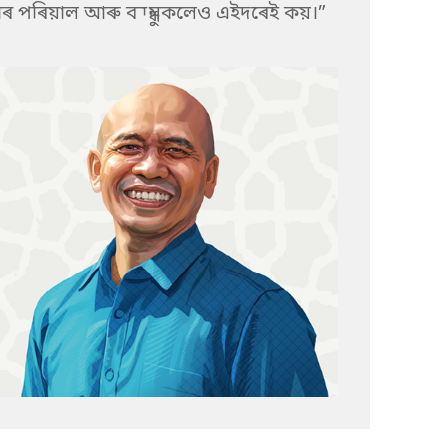
মোৰ পৰিয়াল আৰু বন্ধুসকলেও এইদৰেই কয়।”