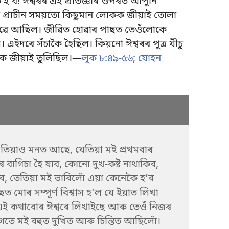
হʼব! ঈশ্বৰৰ এই প্ৰতিজ্ঞাৰ ওপৰত আপুনি
নো প্ৰাচীন সময়তো কিছুমান লোকক জীয়াই তোলা
ৱে আছিল। জীৱিত হোৱাৰ পাছত তেওঁলোকে
ইদৰে সঁচাকৈ হৈছিল। কিয়নো ঈশ্বৰৰ পুত্ৰ যীচু
ক জীয়াই তুলিছিল।—
লূক ৮:৪৯-৫৬;
যোহন
তিয়াও মনত আছে, যেতিয়া মই প্ৰথমবাৰ
দৰ বাগিচা হৈ যাব, কোনো দুখ-কষ্ট নাথাকিব,
ব, তেতিয়া মই ভাবিলোঁ এয়া কেনেকৈ হʼব
ত মোৰ সম্পূৰ্ণ বিশ্বাস হʼল যে ইয়াত লিখা
এই কথাবোৰ ঈশ্বৰে লিখাইছে আৰু তেওঁ নিজৰ
 আগতে মই বহুত দুখিত আৰু চিন্তিত আছিলোঁ।