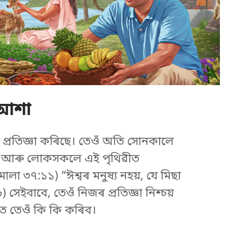
 আশা
ে প্ৰতিজ্ঞা কৰিছে। তেওঁ অতি সোনকালে
িব আৰু লোকসকলে এই পৃথিৱীত
মালা ৩৭:১১
) “ঈশ্বৰ মনুষ্য নহয়, যে মিছা
৯
) সেইবাবে, তেওঁ নিজৰ প্ৰতিজ্ঞা নিশ্চয়
তে তেওঁ কি কি কৰিব।