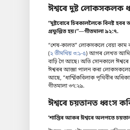
ঈশ্বৰে দুষ্ট লোকসকলক 
“দুষ্টবোৰে চিৰকাললৈকে বিনষ্ট হবৰ 
প্ৰফুল্লিত হয়।”
—
গীতমালা ৯২:৭
.
“শেষ-কালত” লোকসকলে বেয়া কাম কৰি
(
২ তীমথিয় ৩:১-৫
) আগৰ লেখত আমি শ
বাঢ়ি গৈ আছে। অতি সোনকালে ঈশ্বৰে 
ঈশ্বৰৰ আজ্ঞা পালন কৰা লোকসকলেহে 
আছে, “ধাৰ্ম্মিকবিলাক পৃথিবীৰ অধি
গীতমালা ৩৭:২৯
.
ঈশ্বৰে চয়তানত ধ্বংস ক
‘শান্তিৰ আকৰ ঈশ্বৰে অলপতে চয়তানক