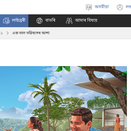
অসমীয়া
লগ
Select
(
language
n
লাইব্ৰেৰী
বাতৰি
আমাৰ বিষয়ে
w
২১
এক ভাল ভৱিষ্যতৰ আশা