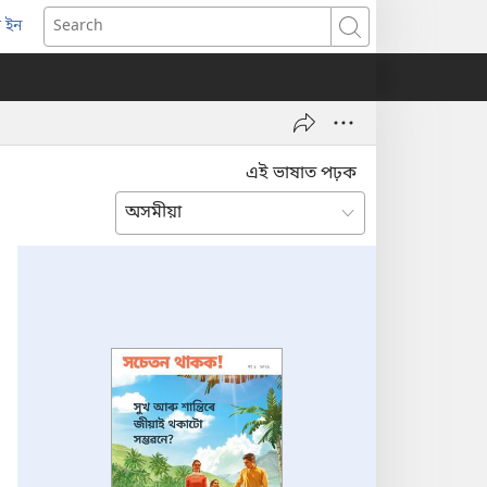
 ইন
opens
Search
ew
indow)
এই ভাষাত পঢ়ক