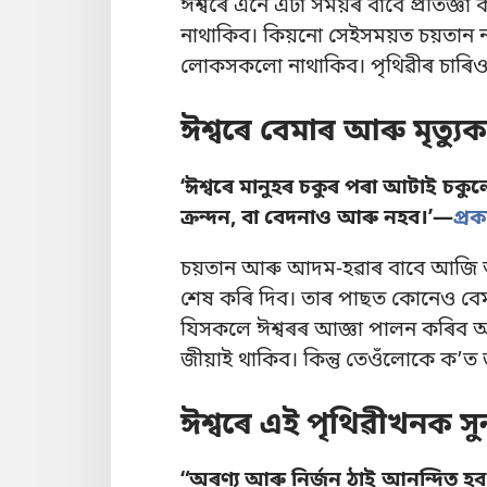
ঈশ্বৰে এনে এটা সময়ৰ বাবে প্ৰতিজ্
নাথাকিব। কিয়নো সেইসময়ত চয়তান নাথা
লোকসকলো নাথাকিব। পৃথিৱীৰ চাৰিওফ
ঈশ্বৰে বেমাৰ আৰু মৃত্য
‘ঈশ্বৰে মানুহৰ চকুৰ পৰা আটাই চকুল
ক্ৰন্দন, বা বেদনাও আৰু নহব।’—
প্ৰ
চয়তান আৰু আদম-হৱাৰ বাবে আজি আমি
শেষ কৰি দিব। তাৰ পাছত কোনেও বেম
যিসকলে ঈশ্বৰৰ আজ্ঞা পালন কৰিব আ
জীয়াই থাকিব। কিন্তু তেওঁলোকে কʼত 
ঈশ্বৰে এই পৃথিৱীখনক সু
“অৰণ্য আৰু নিৰ্জন ঠাই আনন্দিত হব