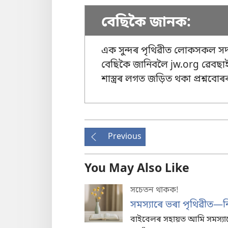
বেছিকৈ জানক:
এক সুন্দৰ পৃথিৱীত লোকসকল সদায
বেছিকৈ জানিবলৈ jw.org ৱেবছাই
শাস্ত্ৰৰ লগত জড়িত থকা প্ৰশ্নবোৰ
Previous
You May Also Like
সচেতন থাকক!
সমস্যাৰে ভৰা পৃথিৱীত
বাইবেলৰ সহায়ত আমি সমস্যা