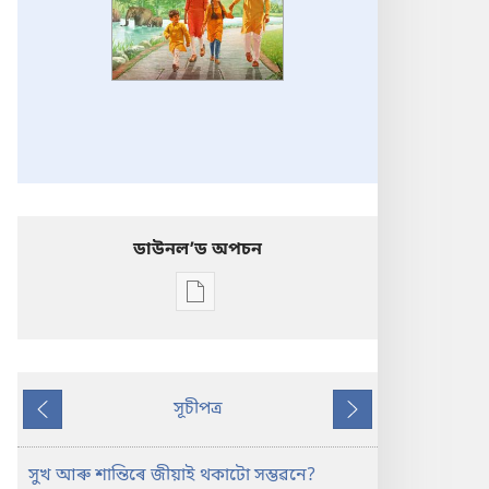
ডাউনলʼড অপচন
Publication
download
options
সচেতন
থাকক!
সূচীপত্র
Previous
Next
সুখ
আৰু
সুখ আৰু শান্তিৰে জীয়াই থকাটো সম্ভৱনে?
শান্তিৰে