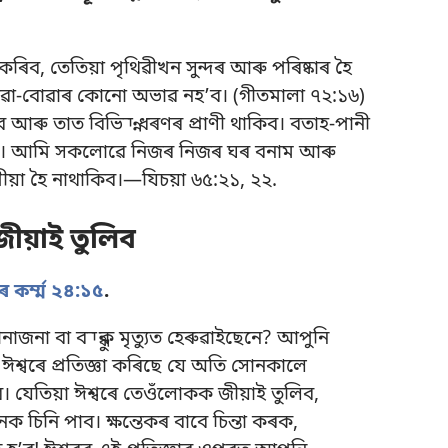
কৰিব, তেতিয়া পৃথিৱীখন সুন্দৰ আৰু পৰিষ্কাৰ হৈ
খোৱা-বোৱাৰ কোনো অভাৱ নহʼব। (
গীতমালা ৭২:১৬
)
 আৰু তাত বিভিন্ন ধৰণৰ প্ৰাণী থাকিব। বতাহ-পানী
হʼব। আমি সকলোৱে নিজৰ নিজৰ ঘৰ বনাম আৰু
য়া হৈ নাথাকিব।—
যিচয়া ৬৫:২১, ২২
.
ীয়াই তুলিব
ৰ কৰ্ম্ম ২৪:১৫
.
া বা বন্ধুক মৃত্যুত হেৰুৱাইছেনে? আপুনি
শ্বৰে প্ৰতিজ্ঞা কৰিছে যে অতি সোনকালে
 যেতিয়া ঈশ্বৰে তেওঁলোকক জীয়াই তুলিব,
নি পাব। ক্ষন্তেকৰ বাবে চিন্তা কৰক,