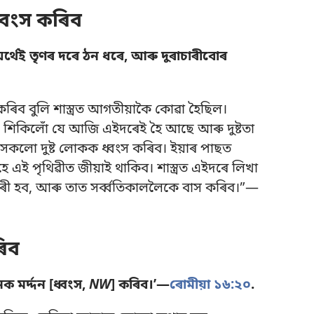
ধ্বংস কৰিব
অৰ্থেই তৃণৰ দৰে ঠন ধৰে, আৰু দুৰাচাৰীবোৰ
ব বুলি শাস্ত্ৰত আগতীয়াকৈ কোৱা হৈছিল।
িকিলোঁ যে আজি এইদৰেই হৈ আছে আৰু দুষ্টতা
সকলো দুষ্ট লোকক ধ্বংস কৰিব। ইয়াৰ পাছত
এই পৃথিৱীত জীয়াই থাকিব। শাস্ত্ৰত এইদৰে লিখা
কাৰী হব, আৰু তাত সৰ্ব্বতিকাললৈকে বাস কৰিব।”—
ৰিব
 মৰ্দ্দন [ধ্বংস,
NW
] কৰিব।’—
ৰোমীয়া ১৬:২০
.