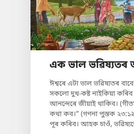
এক ভাল ভৱিষ্যতৰ
ঈশ্বৰে এটা ভাল ভৱিষ্যতৰ বাব
সকলো দুখ-কষ্ট নাইকিয়া কৰ
আনন্দেৰে জীয়াই থাকিব। (
গীত
কথা কব।” (
গণনা পুস্তক ২৩:১
পূৰ কৰিব। আহক চাওঁ, ভৱিষ্য