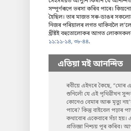
সেইসময়ত আপুনি কিমান যে আনন্দিত 
সম্পূৰ্ণৰূপে ভৰসা কৰিব পাৰে। কিয়
হৈছিল। তাৰ মাজত সৰু-ডাঙৰ সকলো
নিজৰ পৰিয়ালৰ লগত থাকিবলৈ লʼলে। এ
খ্ৰীষ্টই বহুতোলোকৰ আগত লোকসকল
১১:১১-১৪,
৩৮-৪৪
.
এতিয়া মই আনন্দিত
ৰবীয়ে এইদৰে কৈছে, “মোৰ এ
শুনিলোঁ যে এই পৃথিৱীখন সুন্
কোনেও বেমাৰ আৰু মৃত্যু নহʼ
পাৰে? কিন্তু বাইবেল পঢ়াৰ পাছ
কথাবোৰ একেবাৰে সঁচা হয়। 
প্ৰতিজ্ঞা নিশ্চয় পূৰ কৰিব।