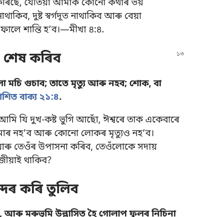
ঞা কৰিছে, যেতিয়া আমাক কোনো কথাৰ ভয়
কিব, দুষ্ট স্বৰ্গদূত নাথাকিব আৰু বেয়া
ালে শান্তি হʼব।—
মীখা ৪:৪
.
ুক শেষ কৰিব
ো মচি গুচাব; তাতে মৃত্যু আৰু নহব; শোক, বা
কাশিত বাক্য ২১:৪
.
 যি দুখ-কষ্ট ভুগি আছোঁ, ঈশ্বৰে তাক একেবাৰে
াৰ নহʼব আৰু কোনো লোকৰ মৃত্যুও নহʼব।
ৰু তেওঁৰ উপাসনা কৰিব, তেওঁলোকে সদায়
জীয়াই থাকিব?
ন্দৰ কৰি তুলিব
, আৰু মৰুভূমি উল্লাসিত হৈ গোলাপ ফুলৰ নিচিনা