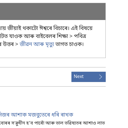
় জীয়াই থকাটো ঈশ্বৰে বিচাৰে। এই বিষয়ে
টত যাওক আৰু বাইবেলৰ শিক্ষা > পবিত্ৰ
ৰ উত্তৰ >
জীৱন আৰু মৃত্যু
ভাগত চাওক।
Next
—নিজৰ আশাক মজবুতেৰে ধৰি ৰাখক
বোৰৰ সন্মুখীন হʼব পাৰোঁ আৰু ভাল ভৱিষ্যতৰ আশাও লাভ