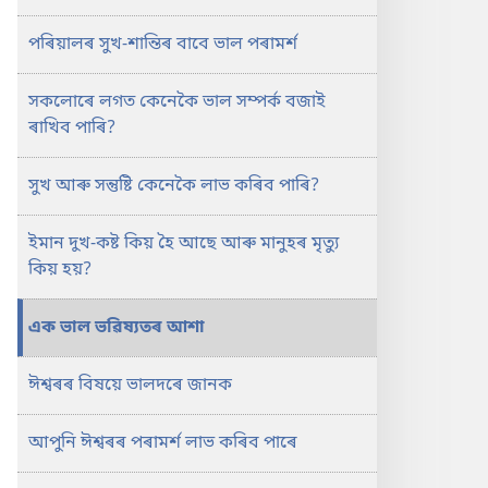
জীয়াই
পৰিয়ালৰ সুখ-শান্তিৰ বাবে ভাল পৰামৰ্শ
থকাটো
সম্ভৱনে?
সকলোৰে লগত কেনেকৈ ভাল সম্পৰ্ক বজাই
ৰাখিব পাৰি?
সুখ আৰু সন্তুষ্টি কেনেকৈ লাভ কৰিব পাৰি?
ইমান দুখ-কষ্ট কিয় হৈ আছে আৰু মানুহৰ মৃত্যু
কিয় হয়?
এক ভাল ভৱিষ্যতৰ আশা
ঈশ্বৰৰ বিষয়ে ভালদৰে জানক
আপুনি ঈশ্বৰৰ পৰামৰ্শ লাভ কৰিব পাৰে