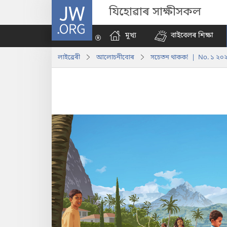
JW.ORG
যিহোৱাৰ সাক্ষীসকল
মূখ্য
বাইবেলৰ শিক্ষা
লাইব্ৰেৰী
আলোচনীবোৰ
সচেতন থাকক! | No. ১ ২০