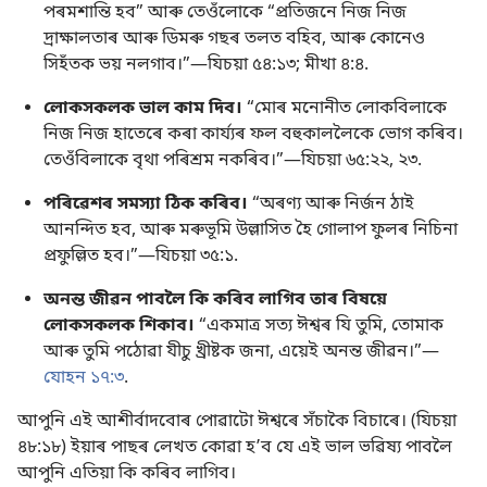
পৰমশান্তি হব” আৰু তেওঁলোকে “প্ৰতিজনে নিজ নিজ
দ্ৰাক্ষালতাৰ আৰু ডিমৰু গছৰ তলত বহিব, আৰু কোনেও
সিহঁতক ভয় নলগাব।”—
যিচয়া ৫৪:১৩;
মীখা ৪:৪
.
লোকসকলক ভাল কাম দিব।
“মোৰ মনোনীত লোকবিলাকে
নিজ নিজ হাতেৰে কৰা কাৰ্য্যৰ ফল বহুকাললৈকে ভোগ কৰিব।
তেওঁবিলাকে বৃথা পৰিশ্ৰম নকৰিব।”—
যিচয়া ৬৫:২২, ২৩
.
পৰিৱেশৰ সমস্যা ঠিক কৰিব।
“অৰণ্য আৰু নিৰ্জন ঠাই
আনন্দিত হব, আৰু মৰুভূমি উল্লাসিত হৈ গোলাপ ফুলৰ নিচিনা
প্ৰফুল্লিত হব।”—
যিচয়া ৩৫:১
.
অনন্ত জীৱন পাবলৈ কি কৰিব লাগিব তাৰ বিষয়ে
লোকসকলক শিকাব।
“একমাত্ৰ সত্য ঈশ্বৰ যি তুমি, তোমাক
আৰু তুমি পঠোৱা যীচু খ্ৰীষ্টক জনা, এয়েই অনন্ত জীৱন।”—
যোহন ১৭:৩
.
আপুনি এই আশীৰ্বাদবোৰ পোৱাটো ঈশ্বৰে সঁচাকৈ বিচাৰে। (
যিচয়া
৪৮:১৮
) ইয়াৰ পাছৰ লেখত কোৱা হʼব যে এই ভাল ভৱিষ্য পাবলৈ
আপুনি এতিয়া কি কৰিব লাগিব।