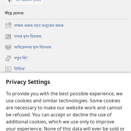
এপিয়াৰেন্স চেটিং
শীঘ্ৰে খোলক
সাক্ষাৎ কৰাৰ বাবে অনুৰোধ কৰক
সভাৰ স্থান বিচাৰক
(opens
new
অধিৱেশনৰ স্থান বিচাৰক
(opens
window)
new
নতুন কি?
window)
ভিডিঅ’
অনুসন্ধান
Privacy Settings
To provide you with the best possible experience, we
দান-বৰঙণি
(opens
use cookies and similar technologies. Some cookies
new
are necessary to make our website work and cannot
window)
ৱাচটাৱাৰ অনলাইন লাইব্ৰেৰী
(opens
be refused. You can accept or decline the use of
new
additional cookies, which we use only to improve
®
JW Hub
window)
(opens
your experience. None of this data will ever be sold or