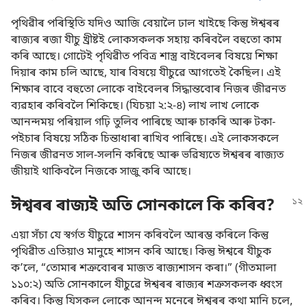
পৃথিৱীৰ পৰিস্থিতি যদিও আজি বেয়ালৈ ঢাল খাইছে কিন্তু ঈশ্বৰৰ
ৰাজ্যৰ ৰজা যীচু খ্ৰীষ্টই লোকসকলক সহায় কৰিবলৈ বহুতো কাম
কৰি আছে। গোটেই পৃথিৱীত পবিত্ৰ শাস্ত্ৰ বাইবেলৰ বিষয়ে শিক্ষা
দিয়াৰ কাম চলি আছে, যাৰ বিষয়ে যীচুৱে আগতেই কৈছিল। এই
শিক্ষাৰ বাবে বহুতো লোকে বাইবেলৰ সিদ্ধান্তবোৰ নিজৰ জীৱনত
ব্যৱহাৰ কৰিবলৈ শিকিছে। (
যিচয়া ২:২-৪
) লাখ লাখ লোকে
আনন্দময় পৰিয়াল গঢ়ি তুলিব পাৰিছে আৰু চাকৰি আৰু টকা-
পইচাৰ বিষয়ে সঠিক চিন্তাধাৰা ৰাখিব পাৰিছে। এই লোকসকলে
নিজৰ জীৱনত সাল-সলনি কৰিছে আৰু ভৱিষ্যতে ঈশ্বৰৰ ৰাজ্যত
জীয়াই থাকিবলৈ নিজকে সাজু কৰি আছে।
ঈশ্বৰৰ ৰাজ্যই অতি সোনকালে কি কৰিব?
এয়া সঁচা যে স্বৰ্গত যীচুৱে শাসন কৰিবলৈ আৰম্ভ কৰিলে কিন্তু
পৃথিৱীত এতিয়াও মানুহে শাসন কৰি আছে। কিন্তু ঈশ্বৰে যীচুক
কʼলে, “তোমাৰ শত্ৰুবোৰৰ মাজত ৰাজ্যশাসন কৰা।” (
গীতমালা
১১০:২
) অতি সোনকালে যীচুৱে ঈশ্বৰৰ ৰাজ্যৰ শত্ৰুসকলক ধ্বংস
কৰিব। কিন্তু যিসকল লোকে আনন্দ মনেৰে ঈশ্বৰৰ কথা মানি চলে,