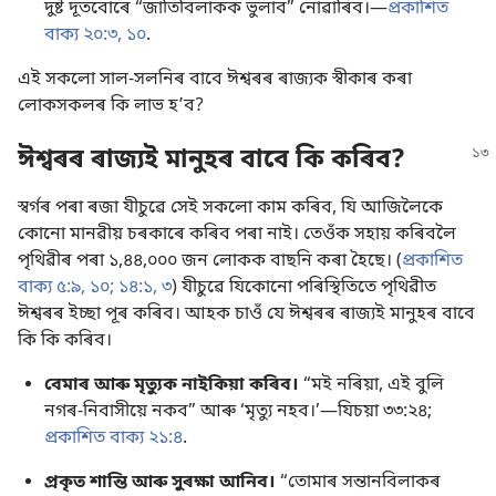
দুষ্ট দূতবোৰে “জাতিবিলাকক ভুলাব” নোৱাৰিব।—
প্ৰকাশিত
বাক্য ২০:৩,
১০
.
এই সকলো সাল-সলনিৰ বাবে ঈশ্বৰৰ ৰাজ্যক স্বীকাৰ কৰা
লোকসকলৰ কি লাভ হʼব?
ঈশ্বৰৰ ৰাজ্যই মানুহৰ বাবে কি কৰিব?
স্বৰ্গৰ পৰা ৰজা যীচুৱে সেই সকলো কাম কৰিব, যি আজিলৈকে
কোনো মানৱীয় চৰকাৰে কৰিব পৰা নাই। তেওঁক সহায় কৰিবলৈ
পৃথিৱীৰ পৰা ১,৪৪,০০০ জন লোকক বাছনি কৰা হৈছে। (
প্ৰকাশিত
বাক্য ৫:৯, ১০;
১৪:১,
৩
) যীচুৱে যিকোনো পৰিস্থিতিতে পৃথিৱীত
ঈশ্বৰৰ ইচ্ছা পূৰ কৰিব। আহক চাওঁ যে ঈশ্বৰৰ ৰাজ্যই মানুহৰ বাবে
কি কি কৰিব।
বেমাৰ আৰু মৃত্যুক নাইকিয়া কৰিব।
“মই নৰিয়া, এই বুলি
নগৰ-নিবাসীয়ে নকব” আৰু ‘মৃত্যু নহব।’—
যিচয়া ৩৩:২৪;
প্ৰকাশিত বাক্য ২১:৪
.
প্ৰকৃত শান্তি আৰু সুৰক্ষা আনিব।
“তোমাৰ সন্তানবিলাকৰ