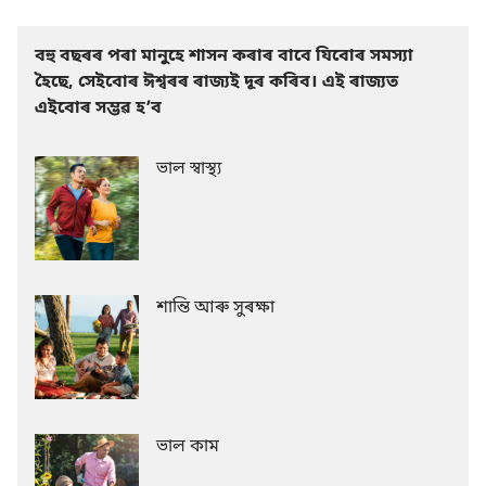
বহু বছৰৰ পৰা মানুহে শাসন কৰাৰ বাবে যিবোৰ সমস্যা
হৈছে, সেইবোৰ ঈশ্বৰৰ ৰাজ্যই দূৰ কৰিব। এই ৰাজ্যত
এইবোৰ সম্ভৱ হʼব
ভাল স্বাস্থ্য
শান্তি আৰু সুৰক্ষা
ভাল কাম