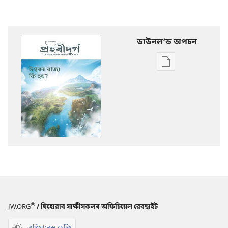
ডাউনলʼড অপচন
Publication
download
options
প্ৰহৰীদুৰ্গ
ঈশ্বৰৰ
ৰাজ্য
কি
হয়?
®
JW.ORG
/ যিহোৱাৰ সাক্ষীসকলৰ অফিচিয়েল ৱেবছাইট