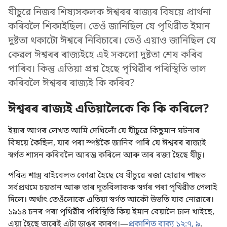
যীচুৱে নিজৰ শিষ্যসকলক ঈশ্বৰৰ ৰাজ্যৰ বিষয়ে প্ৰাৰ্থনা
কৰিবলৈ শিকাইছিল। তেওঁ জানিছিল যে পৃথিৱীত ইমান
দুষ্টতা থকাটো ঈশ্বৰে নিবিচাৰে। তেওঁ এয়াও জানিছিল যে
কেৱল ঈশ্বৰৰ ৰাজ্যইহে এই সকলো দুষ্টতা শেষ কৰিব
পাৰিব। কিন্তু এতিয়া প্ৰশ্ন হৈছে পৃথিৱীৰ পৰিস্থিতি ভাল
কৰিবলৈ ঈশ্বৰৰ ৰাজ্যই কি কৰিব?
ঈশ্বৰৰ ৰাজ্যই এতিয়ালৈকে কি কি কৰিলে?
ইয়াৰ আগৰ লেখত আমি দেখিলোঁ যে যীচুৱে কিছুমান ঘটনাৰ
বিষয়ে কৈছিল, যাৰ পৰা স্পষ্টকৈ জানিব পাৰি যে ঈশ্বৰৰ ৰাজ্যই
স্বৰ্গত শাসন কৰিবলৈ আৰম্ভ কৰিলে আৰু তাৰ ৰজা হৈছে যীচু।
পবিত্ৰ শাস্ত্ৰ বাইবেলত কোৱা হৈছে যে যীচুৱে ৰজা হোৱাৰ পাছত
সৰ্বপ্ৰথমে চয়তান আৰু তাৰ দূতবিলাকক স্বৰ্গৰ পৰা পৃথিৱীত পেলাই
দিলে। অৰ্থাৎ তেওঁলোকে এতিয়া স্বৰ্গত আকৌ উভতি যাব নোৱাৰে।
১৯১৪ চনৰ পৰা পৃথিৱীৰ পৰিস্থিতি কিয় ইমান বেয়ালৈ ঢাল খাইছে,
এয়া হৈছে তাৰেই এটা ডাঙৰ কাৰণ।—
প্ৰকাশিত বাক্য ১২:৭,
৯
.