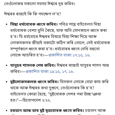
তেওঁলোকৰ সকলো সমস্যা ঈশ্বৰে দূৰ কৰিব।
ঈশ্বৰৰ ৰাজ্যই কি কি পদক্ষেপ লʼব?
মিছা ধৰ্মবোৰক ধ্বংস কৰিব।
পবিত্ৰ শাস্ত্ৰ বাইবেলত মিছা
ধৰ্মবোৰক বেশ্যা বুলি কৈছে, যাক অতি সোনকালে ধ্বংস কৰা
হʼব। যি ধৰ্মবোৰে ঈশ্বৰৰ বিষয়ে মিছা শিক্ষা দিয়ে আৰু
লোকসকলৰ জীয়াই থকাটো কঠিন কৰি তোলে, সেই ধৰ্মবোৰক
সম্পূৰ্ণৰূপে ধ্বংস কৰা হʼব। ধৰ্মবোৰৰ ধ্বংস দেখি বহুতো
লোকে আচৰিত হʼব।—
প্ৰকাশিত বাক্য ১৭:১৫, ১৬
.
মানুহৰ শাসনক শেষ কৰিব।
ঈশ্বৰৰ ৰাজ্যই মানুহৰ শাসন অন্ত
কৰিব।—
প্ৰকাশিত বাক্য ১৯:১৫,
১৭, ১৮
.
দুষ্টলোকসকলক ধ্বংস কৰিব।
যিসকল লোকে বেয়া কাম কৰি
থাকে আৰু ঈশ্বৰৰ কথা নুশুনে, তেওঁলোকৰ কি হʼব?
বাইবেলত কোৱা হৈছে, “দুষ্টবোৰক দেশৰ পৰা উচ্ছন্ন কৰা
হব।”—
হিতোপদেশ ২:২২
.
চয়তান আৰু তাৰ দুষ্ট দূতবোৰক ধ্বংস কৰিব।
চয়তান আৰু