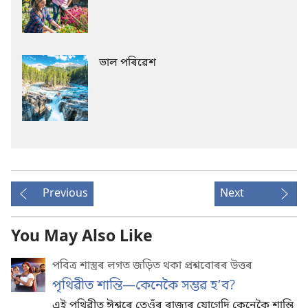
ভাল পৰিৱেশ
Previous
Next
You May Also Like
পবিত্ৰ শাস্ত্ৰৰ লগত জড়িত থকা প্ৰশ্নবোৰৰ উত্তৰ
পৃথিৱীত শান্তি—কেনেকৈ সম্ভৱ হʼব?
এই পৃথিৱীত ঈশ্বৰে তেওঁৰ ৰাজ্যৰ যোগেদি কেনেকৈ শান্তি