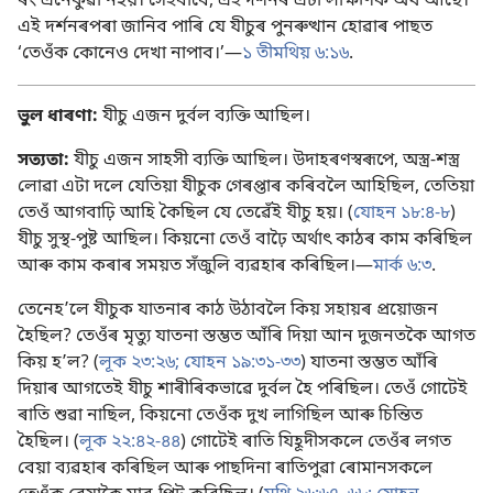
ৰং এনেকুৱা নহয়। সেইবাবে, এই দৰ্শনৰ এটা লাক্ষণিক অৰ্থ আছে।
এই দৰ্শনৰপৰা জানিব পাৰি যে যীচুৰ পুনৰুত্থান হোৱাৰ পাছত
‘তেওঁক কোনেও দেখা নাপাব।’—
১ তীমথিয় ৬:১৬
.
ভুল ধাৰণা:
যীচু এজন দুৰ্বল ব্যক্তি আছিল।
সত্যতা:
যীচু এজন সাহসী ব্যক্তি আছিল। উদাহৰণস্বৰূপে, অস্ত্ৰ-শস্ত্ৰ
লোৱা এটা দলে যেতিয়া যীচুক গেৰপ্তাৰ কৰিবলৈ আহিছিল, তেতিয়া
তেওঁ আগবাঢ়ি আহি কৈছিল যে তেৱেঁই যীচু হয়। (
যোহন ১৮:৪-৮
)
যীচু সুস্থ-পুষ্ট আছিল। কিয়নো তেওঁ বাঢ়ৈ অৰ্থাৎ কাঠৰ কাম কৰিছিল
আৰু কাম কৰাৰ সময়ত সঁজুলি ব্যৱহাৰ কৰিছিল।—
মাৰ্ক ৬:৩
.
তেনেহʼলে যীচুক যাতনাৰ কাঠ উঠাবলৈ কিয় সহায়ৰ প্ৰয়োজন
হৈছিল? তেওঁৰ মৃত্যু যাতনা স্তম্ভত আঁৰি দিয়া আন দুজনতকৈ আগত
কিয় হʼল? (
লূক ২৩:২৬;
যোহন ১৯:৩১-৩৩
) যাতনা স্তম্ভত আঁৰি
দিয়াৰ আগতেই যীচু শাৰীৰিকভাৱে দুৰ্বল হৈ পৰিছিল। তেওঁ গোটেই
ৰাতি শুৱা নাছিল, কিয়নো তেওঁক দুখ লাগিছিল আৰু চিন্তিত
হৈছিল। (
লূক ২২:৪২-৪৪
) গোটেই ৰাতি যিহূদীসকলে তেওঁৰ লগত
বেয়া ব্যৱহাৰ কৰিছিল আৰু পাছদিনা ৰাতিপুৱা ৰোমানসকলে