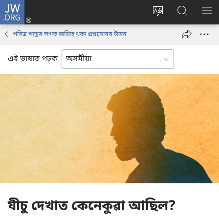
JW.ORG
লগ
ইন
Change
JW.ORG
SH
(opens
site
ৱেবছাইট
ME
পবিত্ৰ শাস্ত্ৰৰ লগত জড়িত থকা প্ৰশ্নবোৰৰ উত্তৰ
new
language
অনুসন্ধান
window)
কৰক
এই ভাষাত পঢ়ক
যীচু দেখাত কেনেকুৱা আছিল?