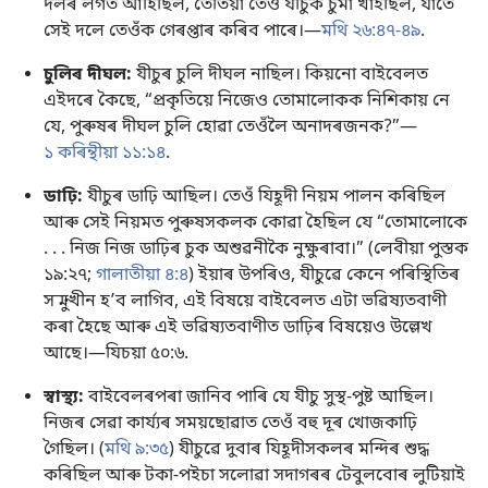
দলৰ লগত আহিছিল, তেতিয়া তেওঁ যীচুক চুমা খাইছিল, যাতে
সেই দলে তেওঁক গেৰপ্তাৰ কৰিব পাৰে।—
মথি ২৬:৪৭-৪৯
.
চুলিৰ দীঘল:
যীচুৰ চুলি দীঘল নাছিল। কিয়নো বাইবেলত
এইদৰে কৈছে, “প্ৰকৃতিয়ে নিজেও তোমালোকক নিশিকায় নে
যে, পুৰুষৰ দীঘল চুলি হোৱা তেওঁলৈ অনাদৰজনক?”—
১ কৰিন্থীয়া ১১:১৪
.
ডাঢ়ি:
যীচুৰ ডাঢ়ি আছিল। তেওঁ যিহূদী নিয়ম পালন কৰিছিল
আৰু সেই নিয়মত পুৰুষসকলক কোৱা হৈছিল যে “তোমালোকে
. . . নিজ নিজ ডাঢ়িৰ চুক অশুৱনীকৈ নুক্ষুৰাবা।” (
লেবীয়া পুস্তক
১৯:২৭;
গালাতীয়া ৪:৪
) ইয়াৰ উপৰিও, যীচুৱে কেনে পৰিস্থিতিৰ
সন্মুখীন হʼব লাগিব, এই বিষয়ে বাইবেলত এটা ভৱিষ্যতবাণী
কৰা হৈছে আৰু এই ভৱিষ্যতবাণীত ডাঢ়িৰ বিষয়েও উল্লেখ
আছে।—
যিচয়া ৫০:৬
.
স্বাস্থ্য:
বাইবেলৰপৰা জানিব পাৰি যে যীচু সুস্থ-পুষ্ট আছিল।
নিজৰ সেৱা কাৰ্য্যৰ সময়ছোৱাত তেওঁ বহু দূৰ খোজকাঢ়ি
গৈছিল। (
মথি ৯:৩৫
) যীচুৱে দুবাৰ যিহূদীসকলৰ মন্দিৰ শুদ্ধ
কৰিছিল আৰু টকা-পইচা সলোৱা সদাগৰৰ টেবুলবোৰ লুটিয়াই