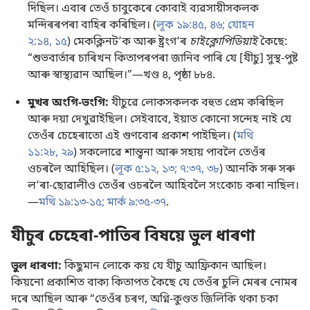
দিছিল। এবাৰ তেওঁ চাবুকেৰে কোবাই ব্যৱসায়ীসকলক
মন্দিৰৰপৰা বাহিৰ কৰিছিল। (
লূক ১৯:৪৫, ৪৬;
যোহন
২:১৪, ১৫
) মেকক্লিনটʼক আৰু ষ্ট্ৰংগʼৰ
চাইক্লোপিডিয়াই
কৈছে:
“শুভবাৰ্তাৰ চাৰিখন কিতাপৰপৰা জানিব পাৰি যে [যীচু] সুস্থ-পুষ্ট
আৰু স্বাস্থ্যৱান আছিল।”—খণ্ড ৪, পৃষ্ঠা ৮৮৪.
মুখৰ অংগি-ভংগি:
যীচুৱে লোকসকলক বহুত প্ৰেম কৰিছিল
আৰু দয়া দেখুৱাইছিল। সেইবাবে, ইয়াত কোনো সন্দেহ নাই যে
তেওঁৰ চেহেৰাতো এই গুণবোৰ প্ৰকাশ পাইছিল। (
মথি
১১:২৮, ২৯
) সকলোৱে শান্ত্বনা আৰু সহায় পাবলৈ তেওঁৰ
ওচৰলৈ আহিছিল। (
লূক ৫:১২, ১৩;
৭:৩৭, ৩৮
) আনকি সৰু সৰু
লʼৰা-ছোৱালীও তেওঁৰ ওচৰলৈ আহিবলৈ সংকোচ কৰা নাছিল।
—
মথি ১৯:১৩-১৫;
মাৰ্ক ৯:৩৫-৩৭
.
যীচুৰ চেহেৰা-পাতিৰ বিষয়ে ভুল ধাৰণা
ভুল ধাৰণা:
কিছুমান লোকে কয় যে যীচু আফ্ৰিকান আছিল।
কিয়নো প্ৰকাশিত বাক্য কিতাপত কৈছে যে তেওঁৰ চুলি মেৰৰ নোমৰ
দৰে আছিল আৰু “তেওঁৰ চৰণ, অগ্নি-কুণ্ডত জিলিকি থকা চকা