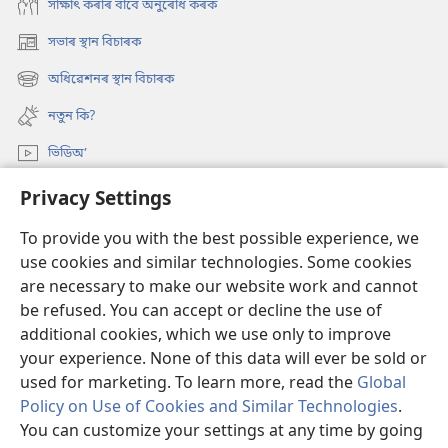
সাক্ষাৎ কৰাৰ বাবে অনুৰোধ কৰক
সভাৰ স্থান বিচাৰক
(opens
new
অধিৱেশনৰ স্থান বিচাৰক
(opens
window)
new
নতুন কি?
window)
ভিডিঅ’
অনুসন্ধান
Privacy Settings
To provide you with the best possible experience, we
দান-বৰঙণি
(opens
use cookies and similar technologies. Some cookies
new
are necessary to make our website work and cannot
window)
ৱাচটাৱাৰ অনলাইন লাইব্ৰেৰী
(opens
be refused. You can accept or decline the use of
new
additional cookies, which we use only to improve
®
JW Hub
window)
(opens
your experience. None of this data will ever be sold or
new
used for marketing. To learn more, read the
Global
window)
Policy on Use of Cookies and Similar Technologies
.
You can customize your settings at any time by going
Copyright
© 2026 Watch Tower Bible and Tract Society of Pennsylvania.