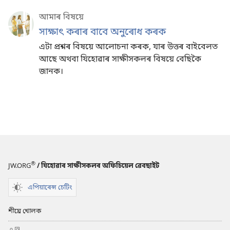
আমাৰ বিষয়ে
সাক্ষাৎ কৰাৰ বাবে অনুৰোধ কৰক
এটা প্ৰশ্নৰ বিষয়ে আলোচনা কৰক, যাৰ উত্তৰ বাইবেলত
আছে অথবা যিহোৱাৰ সাক্ষীসকলৰ বিষয়ে বেছিকৈ
জানক।
®
JW.ORG
/ যিহোৱাৰ সাক্ষীসকলৰ অফিচিয়েল ৱেবছাইট
এপিয়াৰেন্স চেটিং
শীঘ্ৰে খোলক