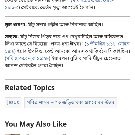
তেওঁক বেয়াকৈ মাৰ-পিট কৰিছিল। (
মথি ২৬:৬৭, ৬৮;
যোহন
১৯:১-৩
) সেইবাবে, তেওঁৰ মৃত্যু আগতেই হৈ গʼল।
ভুল ধাৰণা:
যীচু সদায় গম্ভীৰ আৰু নিৰাশাত আছিল।
সত্যতা:
যীচু নিজৰ পিতৃৰ দৰে গুণ দেখুৱাইছিল আৰু বাইবেলত
লিখা আছে যে যিহোৱা “পৰম-ধন্য ঈশ্বৰ।” (
১ তীমথিয় ১:১১;
যোহন
১৪:৯
) ইয়াৰ উপৰিও, তেওঁ আনকো আনন্দত থাকিবলৈ শিকাইছিল।
(
মথি ৫:৩-৯;
লূক ১১:২৮
) ইয়াৰপৰা বুজিব পাৰি যীচুৰ চেহেৰাত
আনন্দ দেখিবলৈ পোৱা গৈছিল।
Related Topics
Jesus
পবিত্ৰ শাস্ত্ৰৰ লগত জড়িত থকা প্ৰশ্নবোৰৰ উত্তৰ
You May Also Like