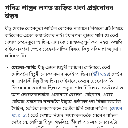
পবিত্ৰ শাস্ত্ৰৰ লগত জড়িত থকা প্ৰশ্নবোৰৰ
উত্তৰ
যীচু দেখাত কেনেকুৱা আছিল কোনেও নাজানে। কিয়নো এই বিষয়ে
বাইবেলত একো কথা উল্লেখ নাই। ইয়াৰপৰা বুজিব পাৰি যে তেওঁ
দেখাত কেনেকুৱা আছিল, এয়া কোনো গুৰুত্বপূৰ্ণ কথা নহয়। তথাপি,
বাইবেলৰপৰা তেওঁৰ চেহেৰা-পাতিৰ বিষয়ে কিছু পৰিমাণে অনুমান
কৰিব পাৰি।
চেহেৰা-পাতি:
যীচু এজন যিহূদী আছিল। সেইবাবে, তেওঁ
দেখিবলৈ যিহূদী লোকসকলৰ দৰেই আছিল। (
ইব্ৰী ৭:১৪
) তেওঁৰ
মা এগৰাকী যিহূদী আছিল। সেইবাবে, তেওঁৰ চেহেৰা-পাতি
নিজৰ মাৰ দৰেই আছিল। এনেকুৱা নালাগিছিল যে তেওঁ দেখাত
আন লোকসকলতকৈ একেবাৰে বেলেগ। সেইবাবে, এবাৰ
যেতিয়া কোনোৱে নজনাকৈ যীচুৱে গালীলৰপৰা যিৰূচালেমলৈ
গৈছিল, তেতিয়া লোকসকলে তেওঁক চিনি পোৱা নাছিল। (
যোহন
৭:১০, ১১
) তেওঁ দেখাত নিজৰ শিষ্যসকলতকৈ বেলেগ নাছিল।
সেইবাবে, যেতিয়া যিহূদা ঈষ্কৰিয়োতীয়াই অস্ত্ৰ-শস্ত্ৰ লোৱা এটা