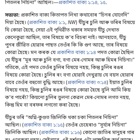
পিতলৰ নিচিনা” আছিল।—
প্ৰকাশিত বাক্য ১:১৪, ১৫
.
সত্যতা:
প্ৰকাশিত বাক্য কিতাপত লিখা কথাবোৰ “চিনৰ যোগেদি”
দিয়া হৈছে। (
প্ৰকাশিত বাক্য ১:১
,
NW
) যীচুৰ চুলি আৰু ভৰিৰ বিষয়ে
যি কোৱা হৈছে, সেয়া এই পৃথিৱীত থকাৰ সময়ত যীচু দেখাত
কেনেকুৱা আছিল, তাৰ বিষয়ে কʼব বিচৰা নাই। আনহাতে, যীচু
পুনৰ জীৱিত হোৱাৰ পাছত তেওঁৰ কি কি গুণ আছে, তাৰ বিষয়ে
কোৱা হৈছে। মন কৰক যে
প্ৰকাশিত বাক্য ১:১৪
পদত কোৱা হৈছিল
যে যীচুৰ “মূৰ আৰু চুলি বগা, বগা মেৰ-নোমৰ আৰু হিমৰ নিচিনা।”
গতিকে, এই পদত তেওঁৰ চুলিৰ বিষয়ে নহয়, কিন্তু চুলিৰ ৰঙৰ
বিষয়ে কোৱা হৈছে। চুলিৰ ৰং বগা হোৱাই দেখুৱায় যে বয়স হোৱাৰ
বাবে তেওঁৰ বহুতো বুদ্ধি আছে। (
প্ৰকাশিত বাক্য ৩:১৪
) ইয়াত চুলিৰ
বিষয়ে নহয়, কিন্তু চুলিৰ ৰঙৰ বিষয়ে কোৱা হৈছে বুলি আমি কিয়
কʼব পাৰোঁ? কিয়নো চুলিৰ তুলনা কেৱল মেৰ-নোমৰ লগত নহয়,
কিন্তু হিম বা বৰফৰ লগতো কৰা হৈছে।
যীচুৰ ভৰি “অগ্নি-কুণ্ডত জিলিকি থকা চকা পিতলৰ নিচিনা”
আছিল। (
প্ৰকাশিত বাক্য ১:১৫
) তেওঁৰ চেহেৰাও “সূৰ্য্যৰ নিচিনা”
জিলিকি আছিল। (
প্ৰকাশিত বাক্য ১:১৬
) কোনো জাতিৰ মানুহৰ গাৰ