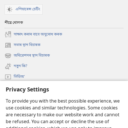
এপিয়াৰেন্স চেটিং
শীঘ্ৰে খোলক
সাক্ষাৎ কৰাৰ বাবে অনুৰোধ কৰক
সভাৰ স্থান বিচাৰক
(opens
new
অধিৱেশনৰ স্থান বিচাৰক
(opens
window)
new
নতুন কি?
window)
ভিডিঅ’
অনুসন্ধান
Privacy Settings
To provide you with the best possible experience, we
দান-বৰঙণি
(opens
use cookies and similar technologies. Some cookies
new
are necessary to make our website work and cannot
window)
ৱাচটাৱাৰ অনলাইন লাইব্ৰেৰী
(opens
be refused. You can accept or decline the use of
new