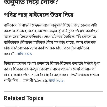
অনুমতি দিয়ে নেকি?
পবিত্ৰ শাস্ত্ৰ বাইবেলে উত্তৰ দিয়ে
বাইবেলে বিবাহ-বিচ্ছেদৰ বাবে অনুমতি দিছে। কিন্তু কেৱল এটা
কাৰণৰ বাবেহে বিবাহ-বিচ্ছেদ সম্ভৱ বুলি যীচুৱে উল্লেখ কৰিছিল
আৰু সেয়া হৈছে ব্যভিচাৰ। তেওঁ এইদৰে কৈছিল: “যি কোনোৱে
ব্যভিচাৰত [বিবাহৰ বাহিৰত যৌন সম্পৰ্ক] বাজে, আন কাৰণত
নিজৰ তিৰোতাক ত্যাগ কৰি অন্যক বিয়া কৰে, সি ব্যভিচাৰ
কৰে।”—
মথি ১৯:৯
.
বিশ্বাসঘাতকতা অথবা ছলনাৰে বিবাহ-বিচ্ছেদ কৰাটো ঈশ্বৰে ঘৃণা
কৰে। যিসকলে সৰু-সুৰা কাৰণৰ বাবে আৰু বিশেষকৈ আনক
বিবাহ কৰাৰ উদ্দেশ্যেৰে বিবাহ-বিচ্ছেদ কৰে, তেওঁলোকক ঈশ্বৰে
শাস্তি দিব।—
মলাখী ২:১৩-১৬;
মাৰ্ক ১০:৯
.
Related Topics