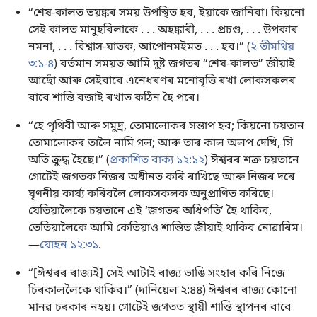
“শেষ-কালত ভয়ঙ্কৰ সময় উপস্থিত হব, ইয়াকে জানিবা। কিয়নো
সেই কালত মানুহবিলাকে . . . অহঙ্কাৰী, . . . প্ৰচণ্ড, . . . উপকাৰ
নমনা, . . . বিশ্বাস-ঘাতক, আপোনমইমত . . . হব।” (
২ তীমথিয়
৩:১-৪
) বৰ্তমান সময়ত আমি দুষ্ট জগতৰ “শেষ-কালত” জীয়াই
আছোঁ আৰু সেইবাবে এনেধৰণৰ মনোবৃত্তি ৰখা লোকসকলৰ
বাবে শান্তি বজাই ৰখাত কঠিন হৈ পৰে।
“হে পৃথিবী আৰু সমুদ্ৰ, তোমালোকৰ সন্তাপ হব; কিয়নো চয়তান
তোমালোকৰ তালৈ নামি গল; আৰু তাৰ কাল অলপ দেখি, সি
অতি ক্ৰুদ্ধ হৈছে।” (
প্ৰকাশিত বাক্য ১২:১২
) ঈশ্বৰৰ শত্ৰু চয়তানে
গোটেই জগতক নিজৰ অধীনত কৰি ৰাখিছে আৰু নিজৰ দৰে
ঘৃণনীয় কাৰ্য্য কৰিবলৈ লোকসকলক অনুপ্ৰাণিত কৰিছে।
যেতিয়ালৈকে চয়তানে এই ‘জগতৰ অধিপতি’ হৈ থাকিব,
তেতিয়ালৈকে আমি কেতিয়াও শান্তিত জীয়াই থাকিব নোৱাৰিম।
—
যোহন ১২:৩১
.
“[ঈশ্বৰৰ ৰাজ্যই] সেই আটাই ৰাজ্য ভাঙি সংহাৰ কৰি নিজে
চিৰকাললৈকে থাকিব।” (
দানিয়েল ২:৪৪
) ঈশ্বৰৰ ৰাজ্য কোনো
মানৱ চৰকাৰ নহয়। গোটেই জগতত স্থায়ী শান্তি স্থাপনৰ বাবে