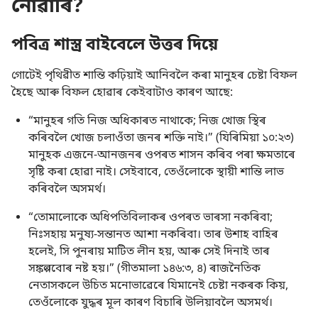
নোৱাৰি?
পবিত্ৰ শাস্ত্ৰ বাইবেলে উত্তৰ দিয়ে
গোটেই পৃথিৱীত শান্তি কঢ়িয়াই আনিবলৈ কৰা মানুহৰ চেষ্টা বিফল
হৈছে আৰু বিফল হোৱাৰ কেইবাটাও কাৰণ আছে:
“মানুহৰ গতি নিজ অধিকাৰত নাথাকে; নিজ খোজ স্থিৰ
কৰিবলৈ খোজ চলাওঁতা জনৰ শক্তি নাই।” (
যিৰিমিয়া ১০:২৩
)
মানুহক এজনে-আনজনৰ ওপৰত শাসন কৰিব পৰা ক্ষমতাৰে
সৃষ্টি কৰা হোৱা নাই। সেইবাবে, তেওঁলোকে স্থায়ী শান্তি লাভ
কৰিবলৈ অসমৰ্থ।
“তোমালোকে অধিপতিবিলাকৰ ওপৰত ভাৰসা নকৰিবা;
নিঃসহায় মনুষ্য-সন্তানত আশা নকৰিবা। তাৰ উশাহ বাহিৰ
হলেই, সি পুনৰায় মাটিত লীন হয়, আৰু সেই দিনাই তাৰ
সঙ্কল্পবোৰ নষ্ট হয়।” (
গীতমালা ১৪৬:৩, ৪
) ৰাজনৈতিক
নেতাসকলে উচিত মনোভাৱেৰে যিমানেই চেষ্টা নকৰক কিয়,
তেওঁলোকে যুদ্ধৰ মূল কাৰণ বিচাৰি উলিয়াবলৈ অসমৰ্থ।