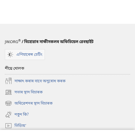
®
JW.ORG
/ যিহোৱাৰ সাক্ষীসকলৰ অফিচিয়েল ৱেবছাইট
এপিয়াৰেন্স চেটিং
শীঘ্ৰে খোলক
সাক্ষাৎ কৰাৰ বাবে অনুৰোধ কৰক
সভাৰ স্থান বিচাৰক
(opens
new
অধিৱেশনৰ স্থান বিচাৰক
(opens
window)
new
নতুন কি?
window)
ভিডিঅ’