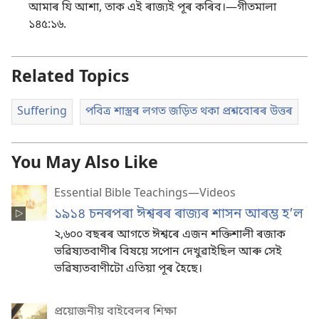
আমাৰ যি আশা, তাক এই ৰাজ্যই পূৰ কৰিব।—
গীতমালা
১৪৫:১৬
.
Related Topics
Suffering
পবিত্ৰ শাস্ত্ৰৰ লগত জড়িত থকা প্ৰশ্নবোৰৰ উত্তৰ
You May Also Like
Essential Bible Teachings—Videos
১৯১৪ চনৰপৰা ঈশ্বৰৰ ৰাজ্যৰ শাসন আৰম্ভ হʼল
২,৬০০ বছৰৰ আগতে ঈশ্বৰে এজন শক্তিশালী ৰজাক
ভৱিষ্যতবাণীৰ বিষয়ে সপোন দেখুৱাইছিল আৰু সেই
ভৱিষ্যতবাণীটো এতিয়া পূৰ হৈছে।
প্ৰয়োজনীয় বাইবেলৰ শিক্ষা