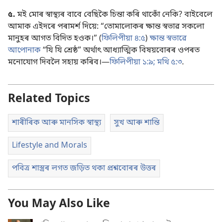
৫.
মই মোৰ স্বাস্থ্যৰ বাবে বেছিকৈ চিন্তা কৰি থাকোঁ নেকি? বাইবেলে
আমাক এইদৰে পৰামৰ্শ দিয়ে: “তোমালোকৰ ক্ষান্ত স্বভাৱ সকলো
মানুহৰ আগত বিদিত হওক।” (
ফিলিপীয়া ৪:৫
)
ক্ষান্ত স্বভাৱে
আপোনাক
“যি যি শ্ৰেষ্ঠ” অৰ্থাৎ আধ্যাত্মিক বিষয়বোৰৰ ওপৰত
মনোযোগ দিবলৈ সহায় কৰিব।—
ফিলিপীয়া ১:৯;
মথি ৫:৩
.
Related Topics
শাৰীৰিক আৰু মানসিক স্বাস্থ্য
সুখ আৰু শান্তি
Lifestyle and Morals
পবিত্ৰ শাস্ত্ৰৰ লগত জড়িত থকা প্ৰশ্নবোৰৰ উত্তৰ
You May Also Like