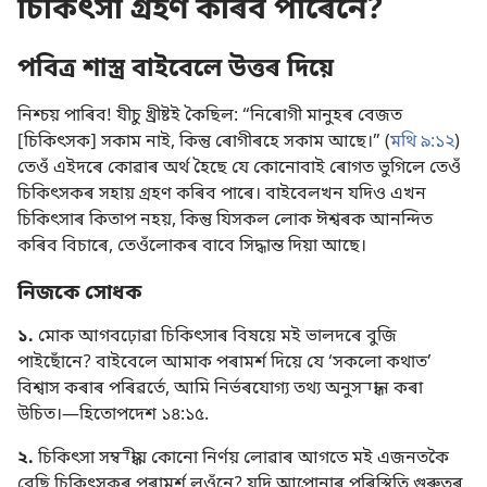
চিকিৎসা গ্ৰহণ কৰিব পাৰেনে?
পবিত্ৰ শাস্ত্ৰ বাইবেলে উত্তৰ দিয়ে
নিশ্চয় পাৰিব! যীচু খ্ৰীষ্টই কৈছিল: “নিৰোগী মানুহৰ বেজত
[চিকিৎসক] সকাম নাই, কিন্তু ৰোগীৰহে সকাম আছে।” (
মথি ৯:১২
)
তেওঁ এইদৰে কোৱাৰ অৰ্থ হৈছে যে কোনোবাই ৰোগত ভুগিলে তেওঁ
চিকিৎসকৰ সহায় গ্ৰহণ কৰিব পাৰে। বাইবেলখন যদিও এখন
চিকিৎসাৰ কিতাপ নহয়, কিন্তু যিসকল লোক ঈশ্বৰক আনন্দিত
কৰিব বিচাৰে, তেওঁলোকৰ বাবে সিদ্ধান্ত দিয়া আছে।
নিজকে সোধক
১.
মোক আগবঢ়োৱা চিকিৎসাৰ বিষয়ে মই ভালদৰে বুজি
পাইছোঁনে? বাইবেলে আমাক পৰামৰ্শ দিয়ে যে ‘সকলো কথাত’
বিশ্বাস কৰাৰ পৰিৱৰ্তে, আমি নিৰ্ভৰযোগ্য তথ্য অনুসন্ধান কৰা
উচিত।—
হিতোপদেশ ১৪:১৫
.
২.
চিকিৎসা সম্বন্ধীয় কোনো নিৰ্ণয় লোৱাৰ আগতে মই এজনতকৈ
বেছি চিকিৎসকৰ পৰামৰ্শ লওঁনে? যদি আপোনাৰ পৰিস্থিতি গুৰুতৰ