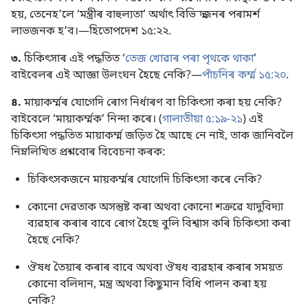
হয়, তেনেহʼলে ‘মন্ত্ৰীৰ বাহুল্যতা’ অৰ্থাৎ বিভিন্নজনৰ পৰামৰ্শ
লাভজনক হʼব।—
হিতোপদেশ ১৫:২২
.
৩.
চিকিৎসাৰ এই পদ্ধতিত ‘
তেজ খোৱাৰ পৰা পৃথকে থাকা
’
বাইবেলৰ এই আজ্ঞা উলংঘন হৈছে নেকি?—
পাঁচনিৰ কৰ্ম্ম ১৫:২০
.
৪.
মায়াকৰ্ম্মৰ যোগেদি ৰোগ নিৰ্ধাৰণ বা চিকিৎসা কৰা হয় নেকি?
বাইবেলে ‘মায়াকৰ্ম্মক’ নিন্দা কৰে। (
গালাতীয়া ৫:১৯-২১
) এই
চিকিৎসা পদ্ধতিত মায়াকৰ্ম্ম জড়িত হৈ আছে নে নাই, তাক জানিবলৈ
নিম্নলিখিত প্ৰশ্নবোৰ বিবেচনা কৰক:
চিকিৎসকজনে মায়কৰ্ম্মৰ যোগেদি চিকিৎসা কৰে নেকি?
কোনো দেৱতাক অসন্তুষ্ট কৰা অথবা কোনো শত্ৰুৱে যাদুবিদ্যা
ব্যৱহাৰ কৰাৰ বাবে ৰোগ হৈছে বুলি বিশ্বাস কৰি চিকিৎসা কৰা
হৈছে নেকি?
ঔষধ তৈয়াৰ কৰাৰ বাবে অথবা ঔষধ ব্যৱহাৰ কৰাৰ সময়ত
কোনো বলিদান, মন্ত্ৰ অথবা কিছুমান বিধি পালন কৰা হয়
নেকি?