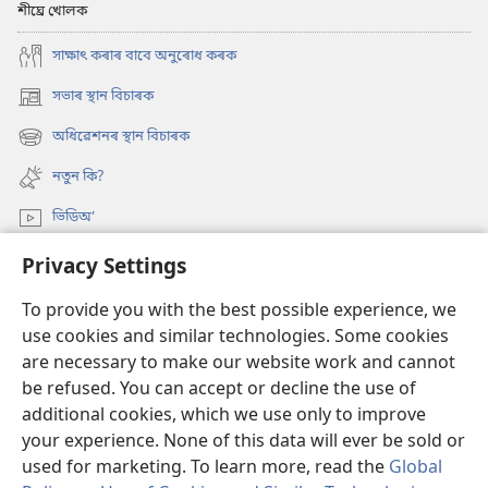
শীঘ্ৰে খোলক
সাক্ষাৎ কৰাৰ বাবে অনুৰোধ কৰক
সভাৰ স্থান বিচাৰক
(opens
new
অধিৱেশনৰ স্থান বিচাৰক
(opens
window)
new
নতুন কি?
window)
ভিডিঅ’
অনুসন্ধান
Privacy Settings
To provide you with the best possible experience, we
দান-বৰঙণি
(opens
use cookies and similar technologies. Some cookies
new
are necessary to make our website work and cannot
window)
ৱাচটাৱাৰ অনলাইন লাইব্ৰেৰী
(opens
be refused. You can accept or decline the use of
new
additional cookies, which we use only to improve
®
JW Hub
window)
(opens
your experience. None of this data will ever be sold or
new
used for marketing. To learn more, read the
Global
window)