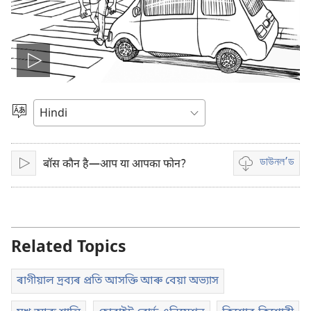
Play
video
Choose
Language
ডাউনল’ড
बॉस कौन है—आप या आपका फोन?
Play
Video
download
options
Related Topics
ৰাগীয়াল দ্ৰব্যৰ প্ৰতি আসক্তি আৰু বেয়া অভ্যাস