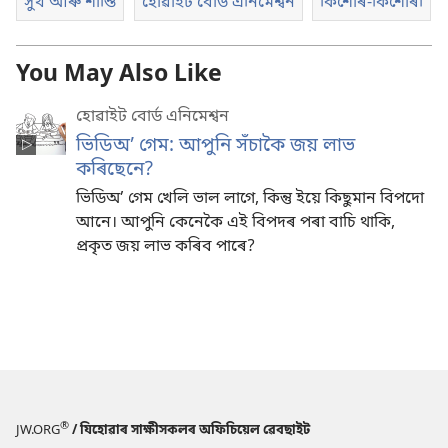
সুখ আৰু শান্তি
হোৱাইট বোৰ্ড এনিমেশ্বন
কিশোৰ-কিশোৰী
You May Also Like
হোৱাইট বোৰ্ড এনিমেশ্বন
ভিডিঅ’ গেম: আপুনি সঁচাকৈ জয় লাভ
কৰিছেনে?
ভিডিঅ’ গেম খেলি ভাল লাগে, কিন্তু ইয়ে কিছুমান বিপদো
আনে। আপুনি কেনেকৈ এই বিপদৰ পৰা বাচি থাকি,
প্ৰকৃত জয় লাভ কৰিব পাৰে?
®
JW.ORG
/ যিহোৱাৰ সাক্ষীসকলৰ অফিচিয়েল ৱেবছাইট