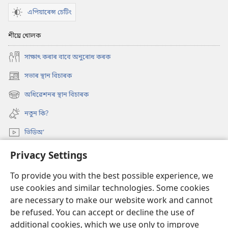
এপিয়াৰেন্স চেটিং
শীঘ্ৰে খোলক
সাক্ষাৎ কৰাৰ বাবে অনুৰোধ কৰক
সভাৰ স্থান বিচাৰক
(opens
new
অধিৱেশনৰ স্থান বিচাৰক
(opens
window)
new
নতুন কি?
window)
ভিডিঅ’
অনুসন্ধান
Privacy Settings
To provide you with the best possible experience, we
দান-বৰঙণি
(opens
use cookies and similar technologies. Some cookies
new
are necessary to make our website work and cannot
window)
ৱাচটাৱাৰ অনলাইন লাইব্ৰেৰী
(opens
be refused. You can accept or decline the use of
new
additional cookies, which we use only to improve
®