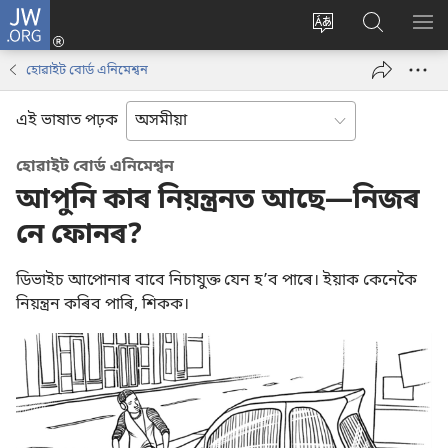
JW.ORG
লগ
ইন
Change
JW.ORG
SH
(opens
site
ৱেবছাইট
ME
হোৱাইট বোৰ্ড এনিমেশ্বন
new
language
অনুসন্ধান
window)
কৰক
এই ভাষাত পঢ়ক
হোৱাইট বোৰ্ড এনিমেশ্বন
আপুনি কাৰ নিয়ন্ত্ৰনত আছে—নিজৰ
নে ফোনৰ?
ডিভাইচ আপোনাৰ বাবে নিচাযুক্ত যেন হʼব পাৰে। ইয়াক কেনেকৈ
নিয়ন্ত্ৰন কৰিব পাৰি, শিকক।