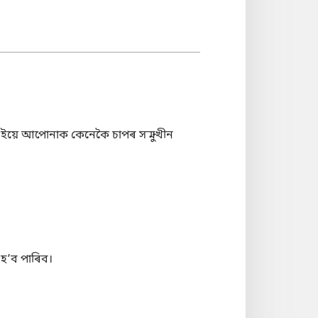
িলে ইয়ে আপোনাক কেনেকৈ চাপৰ সন্মুখীন
 হʼব পাৰিব।