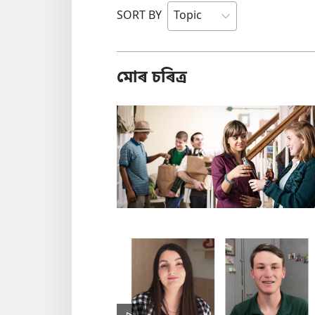
SORT BY
মোৰ চৰিত্ৰ