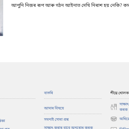
আপুনি নিজৰ ৰূপ আৰু গঠন আইনাত দেখি নিৰাশ হয় নেকি? কম
বাতৰি
শীঘ্ৰে খোলক
সাক্ষ
আমাৰ বিষয়ে
কৰক
অধিৱে
সঘনাই সোধা প্ৰশ্ন
তিকা
(opens
new
সাক্ষাৎ কৰাৰ বাবে অনুৰোধ কৰক