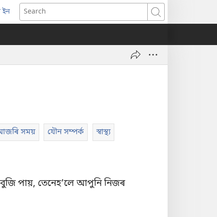
 ইন
opens
Search
ew
indow)
আজৰি সময়
যৌন সম্পৰ্ক
স্বাস্থ্য
ুজি পায়, তেনেহʼলে আপুনি নিজৰ