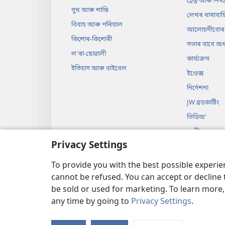
ট্ৰেক্ট আৰু নিমন্ত
সুখ আৰু শান্তি
লেখৰ ধাৰাবাহ
বিবাহ আৰু পৰিয়াল
আলোচনীবোৰ
কিশোৰ-কিশোৰী
সভাৰ বাবে অধ্য
লʼৰা-ছোৱালী
কাৰ্য্যক্ৰম
ইতিহাস আৰু বাইবেল
ইণ্ডেক্স
নিৰ্দেশনা
JW ব্ৰডকাষ্টিং
ভিডিঅ’
সংগীত
Privacy Settings
অডিঅ’ নাটক
নাটকৰ আকাৰত
To provide you with the best possible experi
cannot be refused. You can accept or decline 
be sold or used for marketing. To learn more
any time by going to
Privacy Settings
.
Copyright
© 2026 Watch T