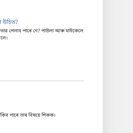
া উচিত?
্ৰভাৱ পেলাব পাৰে নে? পাউলা আৰু মাইকেলে
িলে।
াকিব পাৰে তাৰ বিষয়ে শিকক।