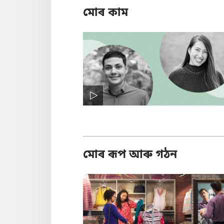
মোৰ কাম
মোৰ ৰূপ আৰু গঠন