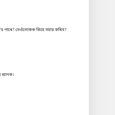
হʼব পাৰে? তেওঁলোকক কিহে সহায় কৰিব?
়ে জানক।