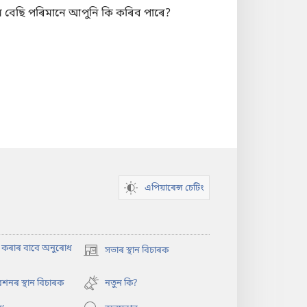
 বেছি পৰিমানে আপুনি কি কৰিব পাৰে?
এপিয়াৰেন্স চেটিং
াৎ কৰাৰ বাবে অনুৰোধ
সভাৰ স্থান বিচাৰক
(opens
new
window)
শনৰ স্থান বিচাৰক
নতুন কি?