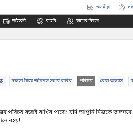
অসমীয়া
লগ
Select
(
language
n
লাইব্ৰেৰী
বাতৰি
আমাৰ বিষয়ে
w
্কুল
দক্ষতা যিয়ে জীৱনত সহায় কৰিব
পৰিচয়
বেয়া অভ্যাস
ৰ পৰিচয় বজাই ৰাখিব পাৰে? যদি আপুনি নিজকে ভালদৰে ব
আনে নহয়!