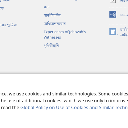
্ৰণ-পত্ৰ
ভিডিঅ
window)
সভা
িক
দান-
স্মৰণীয় দিন
(opens
new
অধিৱেশনবোৰ
য়ন পুস্তিকা
window)
ৱাচট
Experiences of Jehovah’s
(opens
লাইব্
Witnesses
new
পৃথিৱীজুৰি
window)
 বাইবেল পঢ়া
ence, we use cookies and similar technologies. Some cooki
the use of additional cookies, which we use only to improve 
, read the
Global Policy on Use of Cookies and Similar Tech
ower Bible and Tract Society of Pennsylvania.
ব্যৱহাৰৰ ছৰ্ত
|
গোপনীয়তাৰ ছৰ