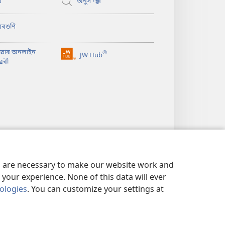
’
অনুসন্ধান
বৰঙণি
াৱাৰ অনলাইন
®
JW Hub
(opens
ৰেৰী
new
window)
es are necessary to make our website work and
your experience. None of this data will ever
nologies
. You can customize your settings at
্ত
|
PRIVACY SETTINGS