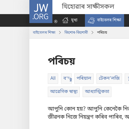
JW.ORG
যিহোৱাৰ সাক্ষীসকল
মূখ্য
বাইবেলৰ শিক্ষা
বাইবেলৰ শিক্ষা
কিশোৰ-কিশোৰী
পৰিচয়
পৰিচয়
All
বন্ধু
পৰিয়াল
টেকনʼলজি
স
আৱেগিক স্বাস্থ্য
আধ্যাত্মিকতা
আপুনি কোন হয়? আপুনি কেনেকৈ নিজ
জীৱনক নিজে নিয়ন্ত্ৰণ কৰিব পাৰিব, 