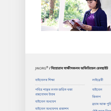
®
JW.ORG
/ যিহোৱাৰ সাক্ষীসকলৰ অফিচিয়েল ৱেবছাইট
বাইবেলৰ শিক্ষা
লাইব্ৰেৰী
পবিত্ৰ শাস্ত্ৰৰ লগত জড়িত থকা
বাইবেল
প্ৰশ্নবোৰৰ উত্তৰ
কিতাপ
বাইবেল অধ্যয়ন
ব্ৰচাৰ আৰু পুস্
বাইবেল অধ্যয়নৰ প্ৰকাশন