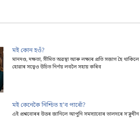
মই কোন হওঁ?
মানদণ্ড, দক্ষতা, সীমিত অৱস্থা আৰু লক্ষ্যৰ প্ৰতি সজাগ হৈ থাক
হোৱাৰ সত্বেও উচিত নিৰ্ণয় লবলৈ সহায় কৰিব
মই কেনেকৈ নিশ্চিত হʼব পাৰোঁ?
এই প্ৰশ্নবোৰৰ উত্তৰ জানিলে আপুনি সমস্যাবোৰ ভালদৰে সন্মুখীন