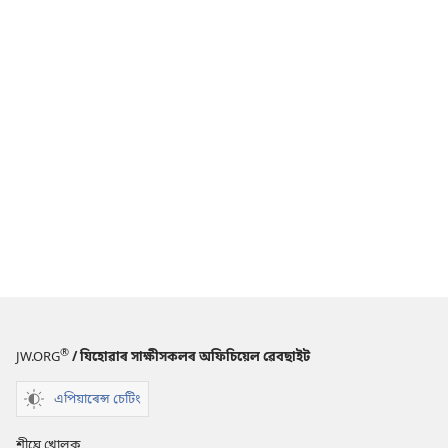
®
JW.ORG
/ যিহোৱাৰ সাক্ষীসকলৰ অফিচিয়েল ৱেবছাইট
এপিয়াৰেন্স চেটিং
শীঘ্ৰে খোলক