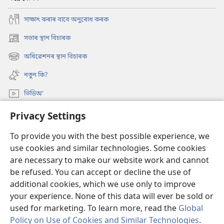
সাক্ষাৎ কৰাৰ বাবে অনুৰোধ কৰক
সভাৰ স্থান বিচাৰক
(opens
new
অধিৱেশনৰ স্থান বিচাৰক
(opens
window)
new
নতুন কি?
window)
ভিডিঅ’
অনুসন্ধান
Privacy Settings
To provide you with the best possible experience, we
দান-বৰঙণি
(opens
use cookies and similar technologies. Some cookies
new
are necessary to make our website work and cannot
window)
ৱাচটাৱাৰ অনলাইন লাইব্ৰেৰী
(opens
be refused. You can accept or decline the use of
new
additional cookies, which we use only to improve
®
JW Hub
window)
(opens
your experience. None of this data will ever be sold or
new
used for marketing. To learn more, read the
Global
window)
Policy on Use of Cookies and Similar Technologies
.