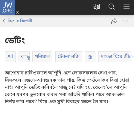
JW.ORG
লগ
ইন
Change
JW.ORG
SH
(opens
site
ৱেবছাইট
ME
কিশোৰ-কিশোৰী
new
language
অনুসন্ধান
window)
কৰক
ডেটিং
All
বন্ধু
পৰিয়াল
টেকনʼলজি
স্কুল
দক্ষতা যিয়ে জী
আপোনাৰ চাৰিওফালে আপুনি এনে লোকসকলক দেখা পাব,
যিসকলে এজনে-আনজনক ভাল পায়, কিন্তু তেওঁলোকৰ বিয়া হোৱা
নাই। আপুনি ডেটিং কৰিবলৈ সাজু নে? যদি হয়, তেনেহʼলে আপুনি
কেনে ধৰণৰ ভুলবোৰ কৰাৰ পৰা আঁতৰি থাকিব পাৰে আৰু ভাল
নিৰ্ণয় লʼব পাৰে? যিয়ে এক সুখী বিবাহৰ ফালে লৈ যাব।