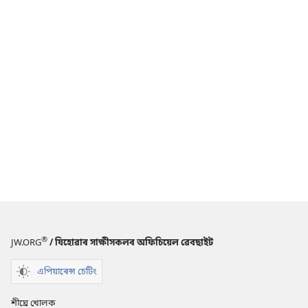
®
JW.ORG
/ যিহোৱাৰ সাক্ষীসকলৰ অফিচিয়েল ৱেবছাইট
এপিয়াৰেন্স চেটিং
শীঘ্ৰে খোলক