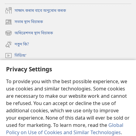
সাক্ষাৎ কৰাৰ বাবে অনুৰোধ কৰক
সভাৰ স্থান বিচাৰক
(opens
new
অধিৱেশনৰ স্থান বিচাৰক
(opens
window)
new
নতুন কি?
window)
ভিডিঅ’
অনুসন্ধান
Privacy Settings
To provide you with the best possible experience, we
দান-বৰঙণি
(opens
use cookies and similar technologies. Some cookies
new
are necessary to make our website work and cannot
window)
ৱাচটাৱাৰ অনলাইন লাইব্ৰেৰী
(opens
be refused. You can accept or decline the use of
new
additional cookies, which we use only to improve
®
JW Hub
window)
(opens
your experience. None of this data will ever be sold or
new
used for marketing. To learn more, read the
Global
window)
Policy on Use of Cookies and Similar Technologies
.