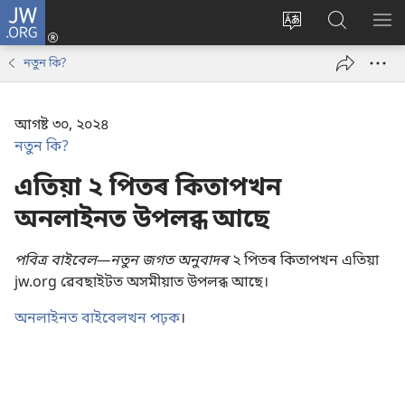
JW.ORG
লগ
ইন
Change
JW.ORG
SH
(opens
site
ৱেবছাইট
ME
নতুন কি?
new
language
অনুসন্ধান
window)
কৰক
আগষ্ট ৩০, ২০২৪
নতুন কি?
এতিয়া ২ পিতৰ কিতাপখন
অনলাইনত উপলব্ধ আছে
পবিত্ৰ বাইবেল—নতুন জগত অনুবাদৰ
২ পিতৰ কিতাপখন এতিয়া
jw.org ৱেবছাইটত অসমীয়াত উপলব্ধ আছে।
অনলাইনত বাইবেলখন পঢ়ক
।