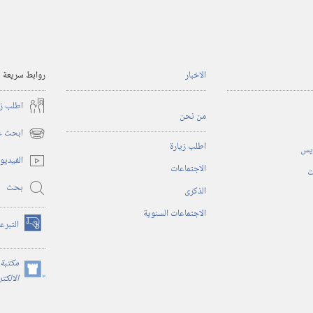
الاخبار
روابط سريعة
اطلب زي
من نحن
ابحث عن
(يفتح
اطلب زيارة
ريس
نافذة
الفيديو
الاجتماعات
جديدة)
ت
بحث
الذكرى
الاجتماعات السنوية
التبرع
(يفتح
نافذة
جديدة)
مكتبة 
(يفتح
الالكت
نافذة
جديدة)