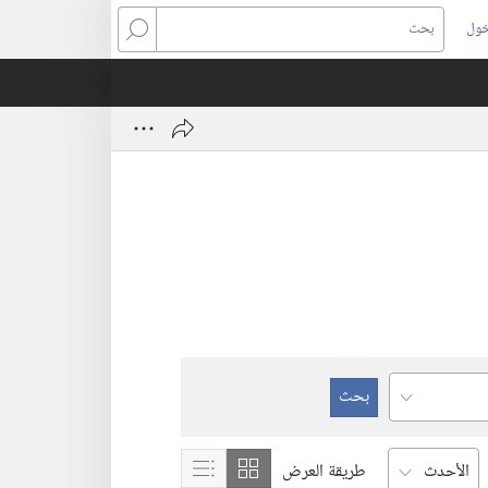
خول
بحث
طريقة العرض
عرض
عرض