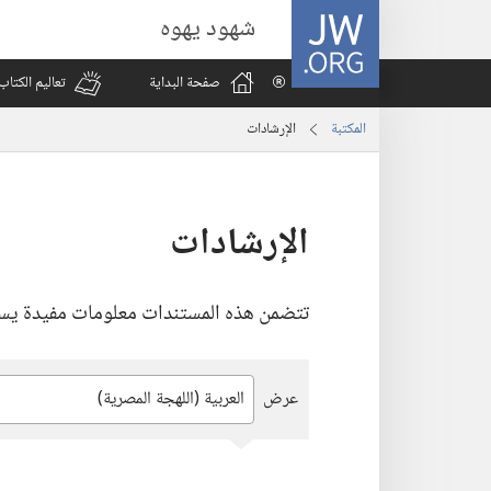
JW.ORG
شهود يهوه
صفحة البداية
تعاليم الكتا
المكتبة
الإرشادات
الإرشادات
تتضمن هذه المستندات معلومات مفيدة يستع
عرض
اكتب
او
اختَر