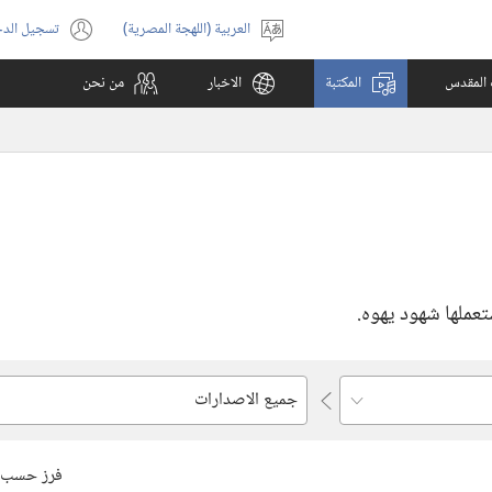
العربية (اللهجة المصرية)
تسجيل الد
اختر
(يفتح
اللغة
نافذة
ب المقدس
المكتبة
الاخبار
من نحن
جديدة)
ملها شهود يهوه.‏
أدخِل
او
اختر
فرز حسب
احد