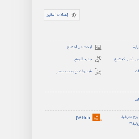
إعدادات المظهر
ارة
ابحث عن اجتماع
(يفتح
نافذة
 مكان الاجتماع
جديد الموقع
جديدة)
ات
فيديوات مع وصف سمعي
ات
برج المراقبة
JW Hub
(يفتح
رونية
™
نافذة
جديدة)