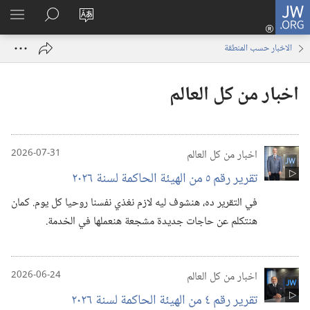
JW.ORG
تسجيل
تغيير
البحث
اظهر
الدخول
لغة
في
القائم
(يفتح
الاخبار حسب المنطقة
الموقع
JW.ORG
نافذة
جديدة)
اخبار من كل العالم
اخبار من كل العالم
2026-07-31
تقرير رقم ٥ من الهيئة الحاكمة لسنة ٢٠٢٦
في التقرير ده،‏ هنشوف ليه لازم نغذي نفسنا روحيا كل يوم.‏ كمان
هنتكلم عن حاجات جديدة مشجعة هنعملها في الخدمة.‏
اخبار من كل العالم
2026-06-24
تقرير رقم ٤ من الهيئة الحاكمة لسنة ٢٠٢٦