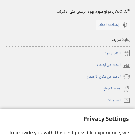
®
JW.ORG
:‏ موقع شهود يهوه الرسمي على الانترنت
إعدادات المظهر
روابط سريعة
اطلب زيارة
ابحث عن اجتماع
(يفتح
نافذة
ابحث عن مكان الاجتماع
(يفتح
جديدة)
نافذة
جديد الموقع
جديدة)
الفيديوات
فيديوات مع وصف سمعي
Privacy Settings
بحث
To provide you with the best possible experience, we