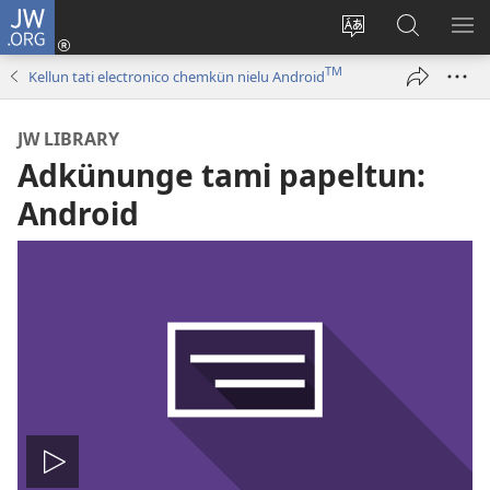
JW.ORG
Tami
conal
Quintunge
Quintual
PE
(peafiel
caque
JW.ORG 
ME
TM
Kellun tati electronico chemkün nielu Android
quiñe
quewun
hue
JW LIBRARY
pestaña
Adkünunge tami papeltun:
mu)
Android
Amulcünungepe