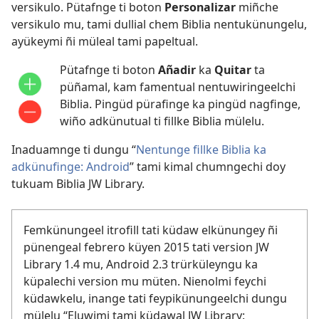
versikulo. Pütafnge ti boton
Personalizar
miñche
versikulo mu, tami dullial chem Biblia nentukünungelu,
ayükeymi ñi müleal tami papeltual.
Pütafnge ti boton
Añadir
ka
Quitar
ta
püñamal, kam famentual nentuwiringeelchi
Biblia. Pingüd pürafinge ka pingüd nagfinge,
wiño adkünutual ti fillke Biblia mülelu.
Inaduamnge ti dungu “
Nentunge fillke Biblia ka
adkünufinge: Android
” tami kimal chumngechi doy
tukuam Biblia JW Library.
Femkünungeel itrofill tati küdaw elkünungey ñi
pünengeal febrero küyen 2015 tati version JW
Library 1.4 mu, Android 2.3 trürküleyngu ka
küpalechi version mu müten. Nienolmi feychi
küdawkelu, inange tati feypikünungeelchi dungu
mülelu “Eluwimi tami küdawal JW Library: