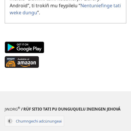
Android”, ti trokiñ mu feypilelu “
Nentuniefinge tati
weke dungu
”.
Android
App
on
Available
Google
at
Play
Amazon
(peafiel
(peafiel
quiñe
quiñe
hue
hue
pestaña
pestaña
mu)
®
mu)
JW.ORG
/ RÜF SITIO TATI PU DUNGUQUELU INEINGEN JEHOVÁ
Chumngechi adcünungeai