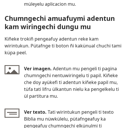
müleyelu aplicacion mu.
Chumngechi amuafuymi adentun
kam wiringechi dungu mu
Kiñeke trokiñ pengeafuy adentun reke kam
wirintukun. Pütafnge ti boton ñi kakünual chuchi tami
küpa peel.
Ver imagen.
Adentun mu pengeli ti pagina
chumngechi nentuwiringelu ti papil. Kiñeke
che doy ayükefi ti adentun kiñeke papil mu,
tüfa tati lifru ülkantun nielu ka pengelkelu ti
ül partitura mu.
Ver texto.
Tati wirintukun pengeli ti texto
Biblia mu nüwkülelu, pütafngeafuy ka
pengeafuy chumngechi elkünulmi ti