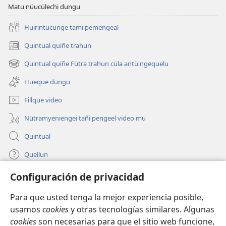
Matu nüucülechi dungu
Huirintucunge tami pemengeal
Quintual quiñe trahun
(peafiel
quiñe
Quintual quiñe Fütra trahun cüla antü ngequelu
(peafiel
hue
quiñe
pestaña
Hueque dungu
hue
mu)
pestaña
Fillque video
mu)
Nütramyeniengei tañi pengeel video mu
Quintual
Quellun
Configuración de privacidad
Tami quelluntucuquem plata mu
(peafiel
quiñe
Para que usted tenga la mejor experiencia posible,
hue
INTERNET MÜLEYECHI LIFRU Watchtower™
usamos
cookies
y otras tecnologías similares. Algunas
(peafiel
pestaña
cookies
son necesarias para que el sitio web funcione,
quiñe
mu)