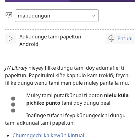
ti
Dullial
quehun
video
Adkünunge tami papeltun:
Entual
Amulcünungeal
Chumngechi
Android
entual
video
JW Library
nieyey fillke dungu tami doy adümafiel ti
papeltun. Papeltulmi kiñe kapitulo kam trokiñ, feychi
fillke dungu wenu tami man püle müley pantalla mu.
Müley tami pütafkünual ti boton
nielu küla
pichike punto
tami doy dungu peal.
Inafinge tüfachi feypikünungeelchi dungu
tami adkünual tami papeltun:
Chumngechi ka kewün kintual