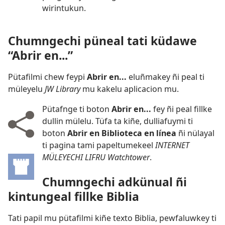
wirintukun.
Chumngechi püneal tati küdawe
“Abrir en...”
Pütafilmi chew feypi
Abrir en...
eluñmakey ñi peal ti
müleyelu
JW Library
mu kakelu aplicacion mu.
Pütafnge ti boton
Abrir en...
fey ñi peal fillke
dullin mülelu. Tüfa ta kiñe, dulliafuymi ti
boton
Abrir en Biblioteca en línea
ñi nülayal
ti pagina tami papeltumekeel
INTERNET
MÜLEYECHI LIFRU Watchtower
.
Chumngechi adkünual ñi
kintungeal fillke Biblia
Tati papil mu pütafilmi kiñe texto Biblia, pewfaluwkey ti