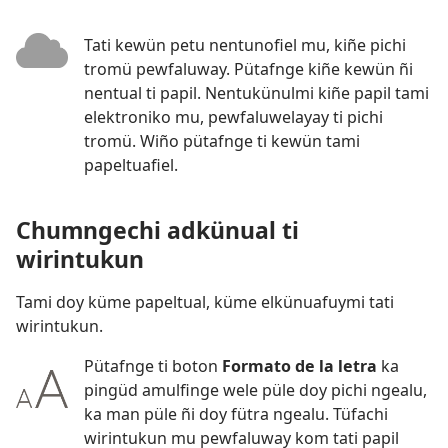
Tati kewün petu nentunofiel mu, kiñe pichi
tromü pewfaluway. Pütafnge kiñe kewün ñi
nentual ti papil. Nentukünulmi kiñe papil tami
elektroniko mu, pewfaluwelayay ti pichi
tromü. Wiño pütafnge ti kewün tami
papeltuafiel.
Chumngechi adkünual ti
wirintukun
Tami doy küme papeltual, küme elkünuafuymi tati
wirintukun.
Pütafnge ti boton
Formato de la letra
ka
pingüd amulfinge wele püle doy pichi ngealu,
ka man püle ñi doy fütra ngealu. Tüfachi
wirintukun mu pewfaluway kom tati papil