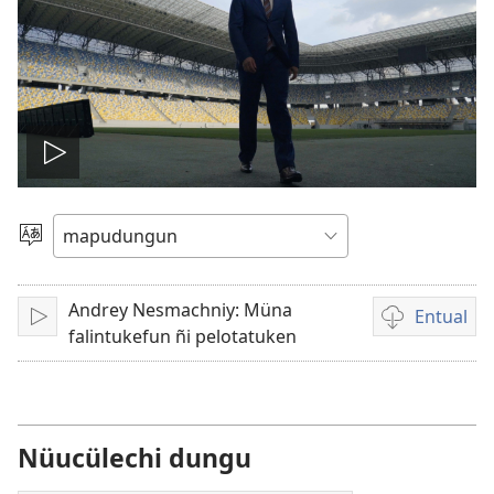
Amulcünungepe
ti
Dullial
quehun
video
Andrey Nesmachniy: Müna
Entual
Amulcünungeal
Chumngechi
falintukefun ñi pelotatuken
entual
video
Nüucülechi dungu