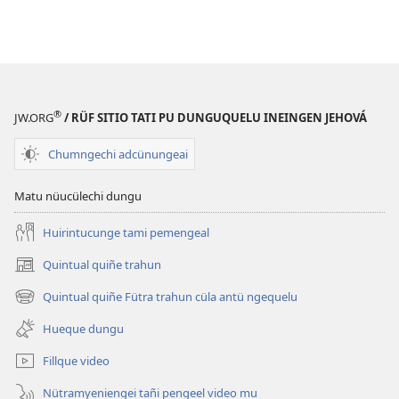
®
JW.ORG
/ RÜF SITIO TATI PU DUNGUQUELU INEINGEN JEHOVÁ
Chumngechi adcünungeai
Matu nüucülechi dungu
Huirintucunge tami pemengeal
Quintual quiñe trahun
(peafiel
quiñe
Quintual quiñe Fütra trahun cüla antü ngequelu
(peafiel
hue
quiñe
pestaña
Hueque dungu
hue
mu)
pestaña
Fillque video
mu)
Nütramyeniengei tañi pengeel video mu