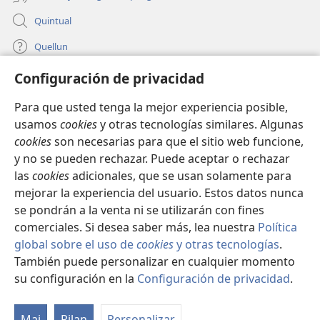
Quintual
Quellun
Configuración de privacidad
Tami quelluntucuquem plata mu
(peafiel
quiñe
Para que usted tenga la mejor experiencia posible,
hue
INTERNET MÜLEYECHI LIFRU Watchtower™
usamos
cookies
y otras tecnologías similares. Algunas
(peafiel
pestaña
cookies
son necesarias para que el sitio web funcione,
quiñe
mu)
®
JW Hub
hue
y no se pueden rechazar. Puede aceptar o rechazar
(peafiel
pestaña
quiñe
las
cookies
adicionales, que se usan solamente para
mu)
®
JW Library
hue
mejorar la experiencia del usuario. Estos datos nunca
pestaña
se pondrán a la venta ni se utilizarán con fines
mu)
comerciales. Si desea saber más, lea nuestra
Política
global sobre el uso de
cookies
y otras tecnologías
.
Copyright
© 2026 Watch Tower Bible and Tract Society of Pennsylvania.
También puede personalizar en cualquier momento
CONDICIONES DE USO
|
POLÍTICA DE PRIVACIDAD
|
su configuración en la
Configuración de privacidad
.
CONFIGURACIÓN DE PRIVACIDAD
Mai
Pilan
Personalizar