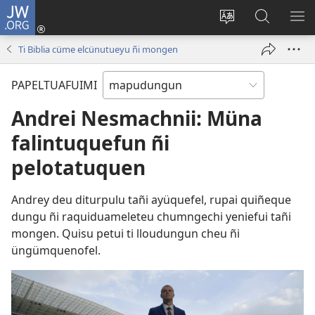
JW.ORG
Tami
conal
Quintunge
Quintual
PE
(peafiel
caque
JW.ORG 
ME
Ti Biblia cüme elcünutueyu ñi mongen
quiñe
quewun
hue
PAPELTUAFUIMI
pestaña
mu)
Andrei Nesmachnii: Müna
falintuquefun ñi
pelotatuquen
Andrey deu diturpulu tañi ayüquefel, rupai quiñeque
dungu ñi raquiduameleteu chumngechi yeniefui tañi
mongen. Quisu petui ti lloudungun cheu ñi
üngümquenofel.