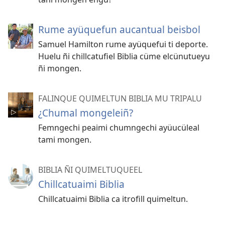
Rume ayüquefun aucantual beisbol
Samuel Hamilton rume ayüquefui ti deporte.
Huelu ñi chillcatufiel Biblia cüme elcünutueyu
ñi mongen.
FALINQUE QUIMELTUN BIBLIA MU TRIPALU
¿Chumal mongeleiñ?
Femngechi peaimi chumngechi ayüucüleal
tami mongen.
BIBLIA ÑI QUIMELTUQUEEL
Chillcatuaimi Biblia
Chillcatuaimi Biblia ca itrofill quimeltun.