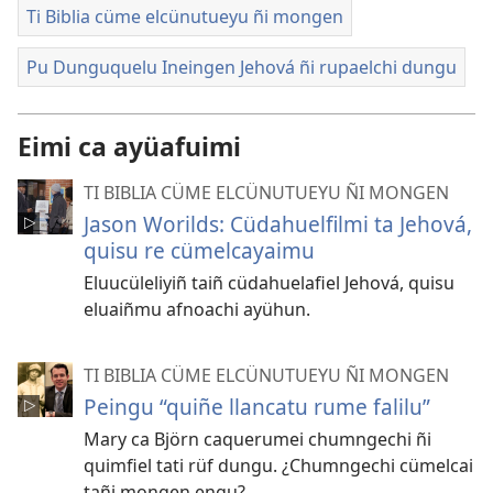
Ti Biblia cüme elcünutueyu ñi mongen
Pu Dunguquelu Ineingen Jehová ñi rupaelchi dungu
Eimi ca ayüafuimi
TI BIBLIA CÜME ELCÜNUTUEYU ÑI MONGEN
Jason Worilds: Cüdahuelfilmi ta Jehová,
quisu re cümelcayaimu
Eluucüleliyiñ taiñ cüdahuelafiel Jehová, quisu
eluaiñmu afnoachi ayühun.
TI BIBLIA CÜME ELCÜNUTUEYU ÑI MONGEN
Peingu “quiñe llancatu rume falilu”
Mary ca Björn caquerumei chumngechi ñi
quimfiel tati rüf dungu. ¿Chumngechi cümelcai
tañi mongen engu?