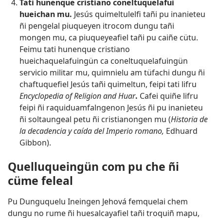
Tati hunenque cristiano coneltuquelafui
hueichan mu.
Jesús quimeltulelfi tañi pu inanieteu
ñi pengelal piuqueyen itrocom dungu tañi
mongen mu, ca piuqueyeafiel tañi pu caiñe cütu.
Feimu tati hunenque cristiano
hueichaquelafuingün ca coneltuquelafuingün
servicio militar mu, quimnielu am tüfachi dungu ñi
chaftuquefiel Jesús tañi quimeltun, feipi tati lifru
Encyclopedia of Religion and Huar
.
Cafei quiñe lifru
feipi ñi raquiduamfalngenon Jesús ñi pu inanieteu
ñi soltaungeal petu ñi cristianongen mu (
Historia de
la decadencia y caída del Imperio romano,
Edhuard
Gibbon).
Quelluqueingün com pu che ñi
cüme feleal
Pu Dunguquelu Ineingen Jehová femquelai chem
dungu no rume ñi huesalcayafiel tañi troquiñ mapu,