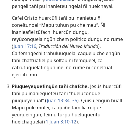
pengeli tañi pu inanieteu ngelai ñi hueichayal.
Cafei Cristo huercüfi tañi pu inanieteu ñi
coneltunoal “Mapu tuhun pu che meu”. Ñi
inanieafiel tüfachi huercün dungu,
reyüconquelaingün chem politico dungu no rume
(
Juan 17:16
,
Traducción del Nuevo Mundo
).
Ca femngechi trahuluuquelai caquelu che engün
tañi chaftuafiel pu soltau ñi femqueel, ca
catrütuquelafingün inei no rume ñi coneltual
ejercito mu.
Piuqueyequefingün tañi chafche.
Jesús huercüfi
tañi pu inaniequeteu tañi “hueluconque
piuqueyehual” (
Juan 13:34, 35
). Quisu engün huall
Mapu püle mülei, ca quiñe familia reque
yeuqueingün, feimu turpu hueluquentu
hueichaquelai (
1 Juan 3:10-12
).