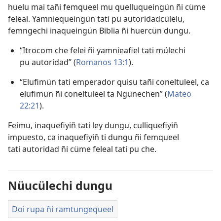
huelu mai tañi femqueel mu quelluqueingün ñi cüme
feleal. Yamniequeingün tati pu autoridadcülelu,
femngechi inaqueingün Biblia ñi huercün dungu.
“Itrocom che felei ñi yamnieafiel tati mülechi
pu autoridad” (
Romanos 13:1
).
“Elufimün tati emperador quisu tañi coneltuleel, ca
elufimün ñi coneltuleel ta Ngünechen” (
Mateo
22:21
).
Feimu, inaquefiyiñ tati ley dungu, culliquefiyiñ
impuesto, ca inaquefiyiñ ti dungu ñi femqueel
tati autoridad ñi cüme feleal tati pu che.
Nüucülechi dungu
Doi rupa ñi ramtungequeel