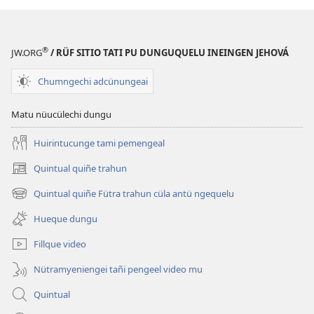
®
JW.ORG
/ RÜF SITIO TATI PU DUNGUQUELU INEINGEN JEHOVÁ
Chumngechi adcünungeai
Matu nüucülechi dungu
Huirintucunge tami pemengeal
Quintual quiñe trahun
(peafiel
quiñe
Quintual quiñe Fütra trahun cüla antü ngequelu
(peafiel
hue
quiñe
pestaña
Hueque dungu
hue
mu)
pestaña
Fillque video
mu)
Nütramyeniengei tañi pengeel video mu
Quintual