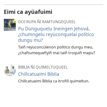
Eimi ca ayüafuimi
DOI RUPA ÑI RAMTUNGEQUEEL
Pu Dunguquelu Ineingen Jehová,
¿chumngelu reyüconquelai politico
dungu mu?
Taiñ reyüconcülenon politico dungu meu,
¿chaftumequefiyiñ mai taiñ troquiñ mapu?
BIBLIA ÑI QUIMELTUQUEEL
Chillcatuaimi Biblia
Chillcatuaimi Biblia ca itrofill quimeltun.