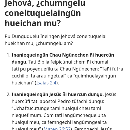
Jehová, ¿chumngelu
coneltuquelaingün
hueichan mu?
Pu Dunguquelu Ineingen Jehová coneltuquelai
hueichan mu, ¿chumngelu am?
Inaniequeingün Chau Ngünechen ñi huercün
dungu
. Tati Biblia feipicünui chem ñi chumal
tati pu poyequefilu ta Chau Ngünechen: “Tañi fütra
cuchillo, ta arau ngetuai” ca “quimhuelayaingün
hueichan” (
Isaías 2:4
).
Inaniequeingün Jesús ñi huercün dungu.
Jesús
huercüfi tati apostol Pedro tüfachi dungu:
“Üchaftucutunge tami huaiqui cheu tami
niequefimum. Com tati langümchequelu ta
huaiqui meu, ca femngechi langümngeai ta
huaiqui meu” (
Mateo 26:52
). Femngechi, Jesús