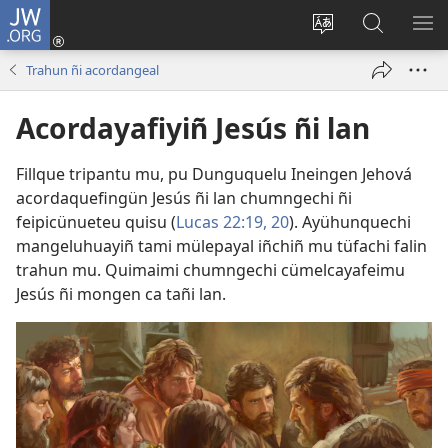
JW.ORG
Tami
conal
Quintunge
Quintual
PE
(peafiel
caque
JW.ORG 
ME
Trahun ñi acordangeal
quiñe
quewun
hue
Acordayafiyiñ Jesús ñi lan
pestaña
mu)
Fillque tripantu mu, pu Dunguquelu Ineingen Jehová
acordaquefingün Jesús ñi lan chumngechi ñi
feipicünueteu quisu (
Lucas 22:19, 20
). Ayühunquechi
mangeluhuayiñ tami mülepayal iñchiñ mu tüfachi falin
trahun mu. Quimaimi chumngechi cümelcayafeimu
Jesús ñi mongen ca tañi lan.