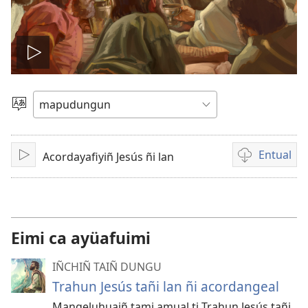
Amulcünungepe
ti
Dullial
quehun
video
Entual
Acordayafiyiñ Jesús ñi lan
Amulcünungeal
Chumngechi
entual
video
Eimi ca ayüafuimi
IÑCHIÑ TAIÑ DUNGU
Trahun Jesús tañi lan ñi acordangeal
Mangeluhuaiñ tami amual ti Trahun Jesús tañi