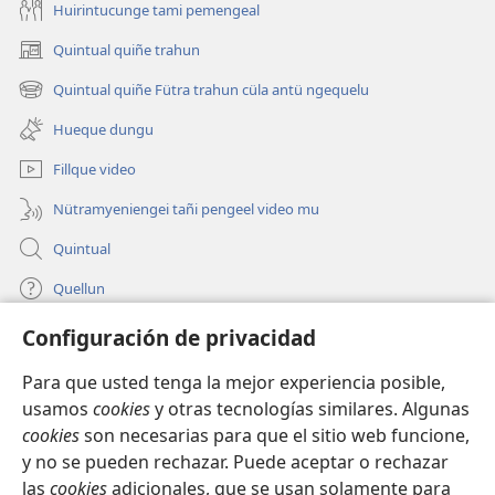
Huirintucunge tami pemengeal
Quintual quiñe trahun
(peafiel
quiñe
Quintual quiñe Fütra trahun cüla antü ngequelu
(peafiel
hue
quiñe
pestaña
Hueque dungu
hue
mu)
pestaña
Fillque video
mu)
Nütramyeniengei tañi pengeel video mu
Quintual
Quellun
Configuración de privacidad
Tami quelluntucuquem plata mu
(peafiel
quiñe
Para que usted tenga la mejor experiencia posible,
hue
INTERNET MÜLEYECHI LIFRU Watchtower™
usamos
cookies
y otras tecnologías similares. Algunas
(peafiel
pestaña
cookies
son necesarias para que el sitio web funcione,
quiñe
mu)
®
JW Hub
hue
y no se pueden rechazar. Puede aceptar o rechazar
(peafiel
pestaña
quiñe
las
cookies
adicionales, que se usan solamente para