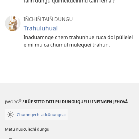
falin dungu quimeltueiñmu taiñ femal?
IÑCHIÑ TAIÑ DUNGU
Trahuluhual
Inaduamnge chem trahunhue ruca doi püllelei
eimi mu ca chumül mülequei trahun.
®
JW.ORG
/ RÜF SITIO TATI PU DUNGUQUELU INEINGEN JEHOVÁ
Chumngechi adcünungeai
Matu nüucülechi dungu