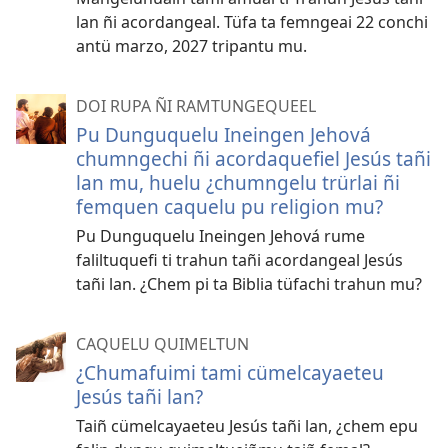
lan ñi acordangeal. Tüfa ta femngeai 22 conchi
antü marzo, 2027 tripantu mu.
DOI RUPA ÑI RAMTUNGEQUEEL
Pu Dunguquelu Ineingen Jehová
chumngechi ñi acordaquefiel Jesús tañi
lan mu, huelu ¿chumngelu trürlai ñi
femquen caquelu pu religion mu?
Pu Dunguquelu Ineingen Jehová rume
faliltuquefi ti trahun tañi acordangeal Jesús
tañi lan. ¿Chem pi ta Biblia tüfachi trahun mu?
CAQUELU QUIMELTUN
¿Chumafuimi tami cümelcayaeteu
Jesús tañi lan?
Taiñ cümelcayaeteu Jesús tañi lan, ¿chem epu