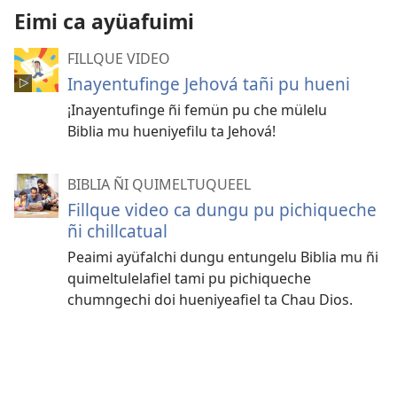
Eimi ca ayüafuimi
FILLQUE VIDEO
Inayentufinge Jehová tañi pu hueni
¡Inayentufinge ñi femün pu che mülelu
Biblia mu hueniyefilu ta Jehová!
BIBLIA ÑI QUIMELTUQUEEL
Fillque video ca dungu pu pichiqueche
ñi chillcatual
Peaimi ayüfalchi dungu entungelu Biblia mu ñi
quimeltulelafiel tami pu pichiqueche
chumngechi doi hueniyeafiel ta Chau Dios.