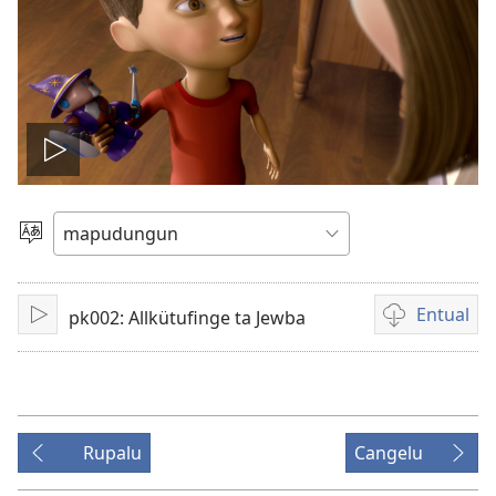
Amulcünungepe
ti
Dullial
quehun
video
Entual
pk002: Allkütufinge ta Jewba
Amulcünungeal
Chumngechi
entual
video
Rupalu
Cangelu