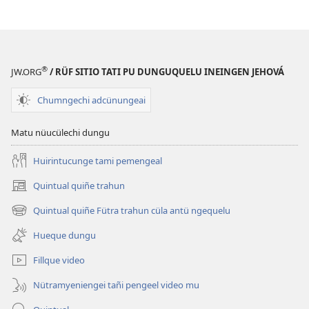
®
JW.ORG
/ RÜF SITIO TATI PU DUNGUQUELU INEINGEN JEHOVÁ
Chumngechi adcünungeai
Matu nüucülechi dungu
Huirintucunge tami pemengeal
Quintual quiñe trahun
(peafiel
quiñe
Quintual quiñe Fütra trahun cüla antü ngequelu
(peafiel
hue
quiñe
pestaña
Hueque dungu
hue
mu)
pestaña
Fillque video
mu)
Nütramyeniengei tañi pengeel video mu