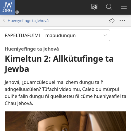
JW.ORG
Tami
conal
Quintunge
Quintual
PE
(peafiel
caque
JW.ORG 
ME
Hueniyefinge ta Jehová
quiñe
quewun
hue
PAPELTUAFUIMI
pestaña
mu)
Hueniyefinge ta Jehová
Kimeltun 2: Allkütufinge ta
Jewba
Jehová, ¿duamcülequei mai chem dungu taiñ
adngelluucülen? Tüfachi video mu, Caleb quimürpui
quiñe falin dungu ñi quellueteu ñi cüme hueniyeafiel ta
Chau Jehová.