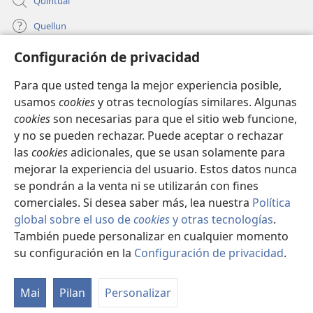
Quintual
Quellun
Configuración de privacidad
Tami quelluntucuquem plata mu
(peafiel
quiñe
Para que usted tenga la mejor experiencia posible,
hue
INTERNET MÜLEYECHI LIFRU Watchtower™
usamos
cookies
y otras tecnologías similares. Algunas
(peafiel
pestaña
cookies
son necesarias para que el sitio web funcione,
quiñe
mu)
®
JW Hub
hue
y no se pueden rechazar. Puede aceptar o rechazar
(peafiel
pestaña
quiñe
las
cookies
adicionales, que se usan solamente para
mu)
®
JW Library
hue
mejorar la experiencia del usuario. Estos datos nunca
pestaña
se pondrán a la venta ni se utilizarán con fines
mu)
comerciales. Si desea saber más, lea nuestra
Política
global sobre el uso de
cookies
y otras tecnologías
.
Copyright
© 2026 Watch Tower Bible and Tract Society of Pennsylvania.
También puede personalizar en cualquier momento
CONDICIONES DE USO
|
POLÍTICA DE PRIVACIDAD
|
su configuración en la
Configuración de privacidad
.
Pe
CONFIGURACIÓN DE PRIVACIDAD
c
Mai
Pilan
Personalizar
ñi
m