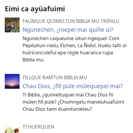
Eimi ca ayüafuimi
FALINQUE QUIMELTUN BIBLIA MU TRIPALU
Ngünechen, ¿niepei mai quiñe üi?
Ngünechen caqueume üitun-ngequei: Com
Pepiluhun-nielu, Elchen, ca Ñidol. Huelu tañi üi
huiriconcülefui epe regle huaranca rupa
Biblia mu.
FILLQUE RAMTUN BIBLIA MU
Chau Dios, ¿fill püle mülequepei mai?
Ti Biblia, ¿quimeltuquei mai Chau Dios ñi
mülen fill püle? ¿Chumngelu maneluhuafuimi
Chau Dios tami duamtunieteu?
TI HUERQUEN