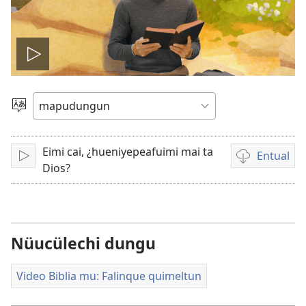
Amulcünungepe
ti
Dullial
quehun
video
Eimi cai, ¿hueniyepeafuimi mai ta
Entual
Amulcünungeal
Chumngechi
Dios?
entual
video
Nüucülechi dungu
Video Biblia mu: Falinque quimeltun