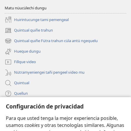
Matu nüucülechi dungu
Huirintucunge tami pemengeal
Quintual quiñe trahun
(peafiel
quiñe
Quintual quiñe Fütra trahun cüla antü ngequelu
(peafiel
hue
quiñe
pestaña
Hueque dungu
hue
mu)
pestaña
Fillque video
mu)
Nütramyeniengei tañi pengeel video mu
Quintual
Quellun
Configuración de privacidad
Tami quelluntucuquem plata mu
(peafiel
quiñe
Para que usted tenga la mejor experiencia posible,
hue
INTERNET MÜLEYECHI LIFRU Watchtower™
usamos
cookies
y otras tecnologías similares. Algunas
(peafiel
pestaña