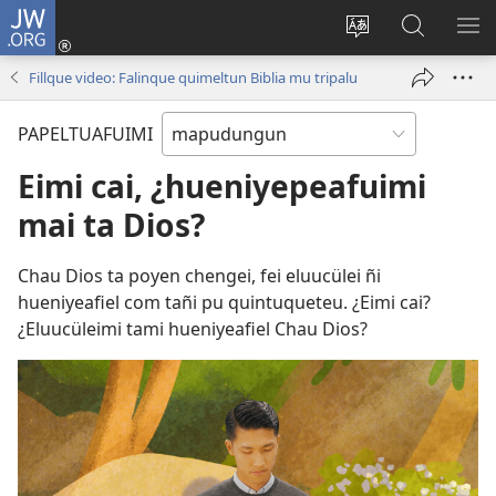
JW.ORG
Tami
conal
Quintunge
Quintual
PE
(peafiel
caque
JW.ORG 
ME
Fillque video: Falinque quimeltun Biblia mu tripalu
quiñe
quewun
hue
PAPELTUAFUIMI
pestaña
mu)
Eimi cai, ¿hueniyepeafuimi
mai ta Dios?
Chau Dios ta poyen chengei, fei eluucülei ñi
hueniyeafiel com tañi pu quintuqueteu. ¿Eimi cai?
¿Eluucüleimi tami hueniyeafiel Chau Dios?