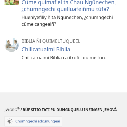
Cüme quimafiel ta Chau Ngünechen,
¿chumngechi quelluafeiñmu tüfa?
Hueniyefiliyiñ ta Ngünechen, ¿chumngechi
cümelcangeaiñ?
BIBLIA ÑI QUIMELTUQUEEL
Chillcatuaimi Biblia
Chillcatuaimi Biblia ca itrofill quimeltun.
®
JW.ORG
/ RÜF SITIO TATI PU DUNGUQUELU INEINGEN JEHOVÁ
Chumngechi adcünungeai