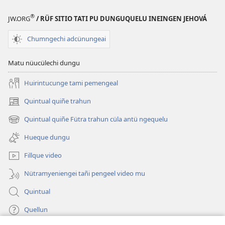
®
JW.ORG
/ RÜF SITIO TATI PU DUNGUQUELU INEINGEN JEHOVÁ
Chumngechi adcünungeai
Matu nüucülechi dungu
Huirintucunge tami pemengeal
Quintual quiñe trahun
(peafiel
quiñe
Quintual quiñe Fütra trahun cüla antü ngequelu
(peafiel
hue
quiñe
pestaña
Hueque dungu
hue
mu)
pestaña
Fillque video
mu)
Nütramyeniengei tañi pengeel video mu
Quintual
Quellun