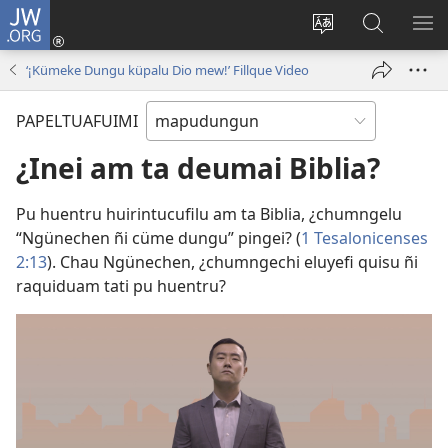
JW.ORG
Tami
conal
Quintunge
Quintual
PE
(peafiel
caque
JW.ORG 
ME
‘¡Kümeke Dungu küpalu Dio mew!’ Fillque Video
quiñe
quewun
hue
PAPELTUAFUIMI
pestaña
mu)
¿Inei am ta deumai Biblia?
Pu huentru huirintucufilu am ta Biblia, ¿chumngelu
“Ngünechen ñi cüme dungu” pingei? (
1 Tesalonicenses
2:13
). Chau Ngünechen, ¿chumngechi eluyefi quisu ñi
raquiduam tati pu huentru?