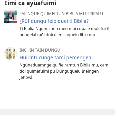
Eimi ca ayüafuimi
FALINQUE QUIMELTUN BIBLIA MU TRIPALU
¿Rüf dungu feipiquei ti Biblia?
Ti Biblia Ngünechen meu mai cüpale mülefui ñi
pengelal tañi doicülen caquelu lifru mu.
IÑCHIÑ TAIÑ DUNGU
Huirintucunge tami pemengeal
Ngüneduamnge quiñe ramtun Biblia mu, cam
doi quimafuimi pu Dunguquelu Ineingen
Jehová.