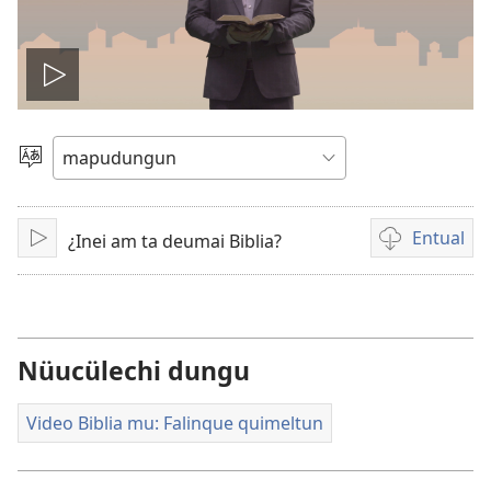
Amulcünungepe
ti
Dullial
quehun
video
Entual
¿Inei am ta deumai Biblia?
Amulcünungeal
Chumngechi
entual
video
Nüucülechi dungu
Video Biblia mu: Falinque quimeltun