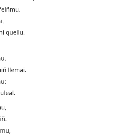
feiñmu.
i,
i quellu.
u.
ñ llemai.
mu:
uleal.
mu,
iñ.
 mu,