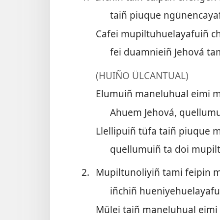
taiñ piuque ngünencaya
Cafei mupiltuhuelayafuiñ ch
fei duamnieiñ Jehová tam
(HUIÑO ÜLCANTUAL)
Elumuiñ maneluhual eimi m
Ahuem Jehová, quellumui
Llellipuiñ tüfa taiñ piuque 
quellumuiñ ta doi mupilt
2.
Mupiltunoliyiñ tami feipin 
iñchiñ hueniyehuelayafu
Mülei taiñ maneluhual eimi