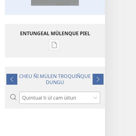
ENTUNGEAL MÜLENQUE PIEL
Chumngechi
entual
fillque
papel
CHEU ÑI MÜLEN TROQUIÑQUE
Ayühun mu
DUNGU
Rupalu
Cangelu
ülcantulelafiyiñ
ta
Quintual
Jehová