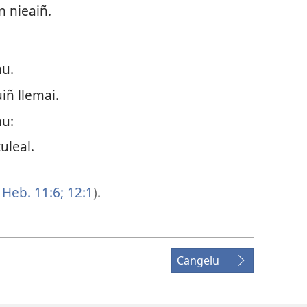
 nieaiñ.
u.
ñ llemai.
mu:
uleal.
Heb. 11:6;
12:1
).
Cangelu