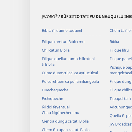
®
JW.ORG
/ RÜF SITIO TATI PU DUNGUQUELU IN
Biblia ñi quimeltuqueel
Chem taiñ e
Fillque ramtun Biblia mu
Biblia
Chillcatun Biblia
Fillque lifru
Fillque quellun tami chillcatual
Fillque papel
ti Biblia
Pichique pap
Cüme duamcüleal ca ayüucüleal
mangelcheal
Pu curehuen ca pu familiangealu
Fillque dung
Huechequeche
Fillque chillc
Pichiqueche
Ti papel tai
Ñi doi feyentual
Adcünungec
Chau Ngünechen mu
Quellu ñi pea
Ciencia dungu ca tati Biblia
JW Broadcas
Chem ñi rupan ca tati Biblia