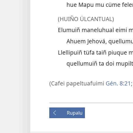
hue Mapu mu cüme felen
(HUIÑO ÜLCANTUAL)
Elumuiñ maneluhual eimi m
Ahuem Jehová, quellumui
Llellipuiñ tüfa taiñ piuque 
quellumuiñ ta doi mupilt
(Cafei papeltuafuimi
Gén. 8:21;
Rupalu