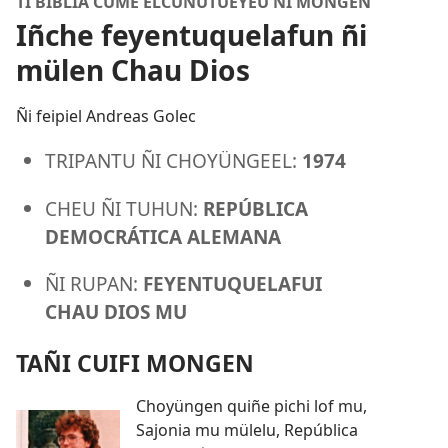
TI BIBLIA CÜME ELCÜNUTUEYEU ÑI MONGEN
Iñche feyentuquelafun ñi
mülen Chau Dios
Ñi feipiel Andreas Golec
TRIPANTU ÑI CHOYÜNGEEL:
1974
CHEU ÑI TUHUN:
REPÚBLICA
DEMOCRÁTICA ALEMANA
ÑI RUPAN:
FEYENTUQUELAFUI
CHAU DIOS MU
TAÑI CUIFI MONGEN
Choyüngen quiñe pichi lof mu,
Sajonia mu mülelu, República