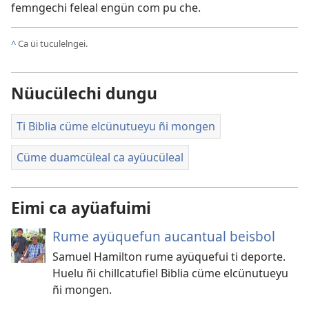
femngechi feleal engün com pu che.
^
Ca üi tuculelngei.
Nüucülechi dungu
Ti Biblia cüme elcünutueyu ñi mongen
Cüme duamcüleal ca ayüucüleal
Eimi ca ayüafuimi
Rume ayüquefun aucantual beisbol
Samuel Hamilton rume ayüquefui ti deporte.
Huelu ñi chillcatufiel Biblia cüme elcünutueyu
ñi mongen.