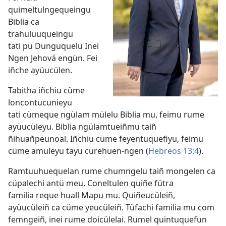
quimeltulngequeingu
Biblia ca
trahuluuqueingu
tati pu Dunguquelu Inei
Ngen Jehová engün. Fei
iñche ayüucülen.
Tabitha iñchiu cüme
loncontucunieyu
tati cümeque ngülam mülelu Biblia mu, feimu rume
ayüucüleyu. Biblia ngülamtueiñmu taiñ
ñihuañpeunoal. Iñchiu cüme feyentuquefiyu, feimu
cüme amuleyu tayu curehuen-ngen (
Hebreos 13:⁠4
).
Ramtuuhuequelan rume chumngelu taiñ mongelen ca
cüpalechi antü meu. Coneltulen quiñe fütra
familia reque huall Mapu mu. Quiñeucüleiñ,
ayüucüleiñ ca cüme yeucüleiñ. Tüfachi familia mu com
femngeiñ, inei rume doicülelai. Rumel quintuquefun