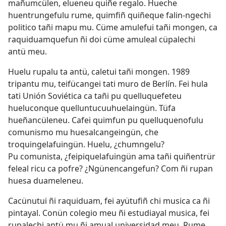
mañumcülen, elueneu quiñe regalo. Hueche
huentrungefulu rume, quimfiñ quiñeque falin-ngechi
politico tañi mapu mu. Cüme amulefui tañi mongen, ca
raquiduamquefun ñi doi cüme amuleal cüpalechi
antü meu.
Huelu rupalu ta antü, caletui tañi mongen. 1989
tripantu mu, teifücangei tati muro de Berlín. Fei hula
tati Unión Soviética ca tañi pu quelluquefeteu
hueluconque quelluntucuuhuelaingün. Tüfa
hueñancüleneu. Cafei quimfun pu quelluquenofulu
comunismo mu huesalcangeingün, che
troquingelafuingün. Huelu, ¿chumngelu?
Pu comunista, ¿feipiquelafuingün ama tañi quiñentrür
feleal ricu ca pofre? ¿Ngünencangefun? Com ñi rupan
huesa duameleneu.
Cacünutui ñi raquiduam, fei ayütufiñ chi musica ca ñi
pintayal. Conün colegio meu ñi estudiayal musica, fei
rupalechi antü mu ñi amual universidad meu. Rume