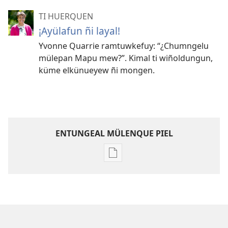
TI HUERQUEN
¡Ayülafun ñi layal!
Yvonne Quarrie ramtuwkefuy: “¿Chumngelu
mülepan Mapu mew?”. Kimal ti wiñoldungun,
küme elkünueyew ñi mongen.
ENTUNGEAL MÜLENQUE PIEL
Chumngechi
entual
fillque
papel
Ti
Huerquen: