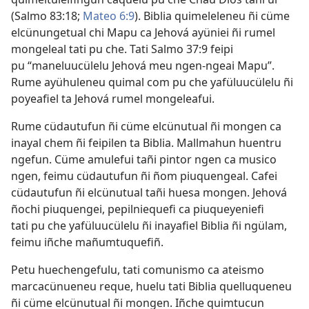
(
Salmo 83:⁠18;
Mateo 6:⁠9
). Biblia quimeleleneu ñi cüme
elcünungetual chi Mapu ca Jehová ayüniei ñi rumel
mongeleal tati pu che. Tati
Salmo 37:⁠9
feipi
pu “maneluucülelu Jehová meu ngen-ngeai Mapu”.
Rume ayühuleneu quimal com pu che yafüluucülelu ñi
poyeafiel ta Jehová rumel mongeleafui.
Rume cüdautufun ñi cüme elcünutual ñi mongen ca
inayal chem ñi feipilen ta Biblia. Mallmahun huentru
ngefun. Cüme amulefui tañi pintor ngen ca musico
ngen, feimu cüdautufun ñi ñom piuquengeal. Cafei
cüdautufun ñi elcünutual tañi huesa mongen. Jehová
ñochi piuquengei, pepilniequefi ca piuqueyeniefi
tati pu che yafüluucülelu ñi inayafiel Biblia ñi ngülam,
feimu iñche mañumtuquefiñ.
Petu huechengefulu, tati comunismo ca ateismo
marcacünueneu reque, huelu tati Biblia quelluqueneu
ñi cüme elcünutual ñi mongen. Iñche quimtucun