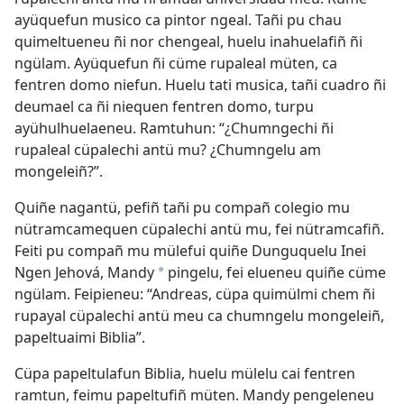
ayüquefun musico ca pintor ngeal. Tañi pu chau
quimeltueneu ñi nor chengeal, huelu inahuelafiñ ñi
ngülam. Ayüquefun ñi cüme rupaleal müten, ca
fentren domo niefun. Huelu tati musica, tañi cuadro ñi
deumael ca ñi niequen fentren domo, turpu
ayühulhuelaeneu. Ramtuhun: “¿Chumngechi ñi
rupaleal cüpalechi antü mu? ¿Chumngelu am
mongeleiñ?”.
Quiñe nagantü, pefiñ tañi pu compañ colegio mu
nütramcamequen cüpalechi antü mu, fei nütramcafiñ.
Feiti pu compañ mu mülefui quiñe Dunguquelu Inei
Ngen Jehová, Mandy
pingelu, fei elueneu quiñe cüme
*
ngülam. Feipieneu: “Andreas, cüpa quimülmi chem ñi
rupayal cüpalechi antü meu ca chumngelu mongeleiñ,
papeltuaimi Biblia”.
Cüpa papeltulafun Biblia, huelu mülelu cai fentren
ramtun, feimu papeltufiñ müten. Mandy pengeleneu