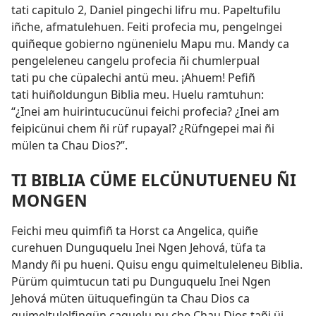
tati capitulo 2, Daniel pingechi lifru mu. Papeltufilu
iñche, afmatulehuen. Feiti profecia mu, pengelngei
quiñeque gobierno ngünenielu Mapu mu. Mandy ca
pengeleleneu cangelu profecia ñi chumlerpual
tati pu che cüpalechi antü meu. ¡Ahuem! Pefiñ
tati huiñoldungun Biblia meu. Huelu ramtuhun:
“¿Inei am huirintucucünui feichi profecia? ¿Inei am
feipicünui chem ñi rüf rupayal? ¿Rüfngepei mai ñi
mülen ta Chau Dios?”.
TI BIBLIA CÜME ELCÜNUTUENEU ÑI
MONGEN
Feichi meu quimfiñ ta Horst ca Angelica, quiñe
curehuen Dunguquelu Inei Ngen Jehová, tüfa ta
Mandy ñi pu hueni. Quisu engu quimeltuleleneu Biblia.
Pürüm quimtucun tati pu Dunguquelu Inei Ngen
Jehová müten üituquefingün ta Chau Dios ca
quimeltulelfingün caquelu pu che Chau Dios tañi üi