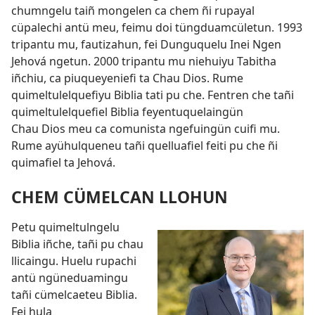
chumngelu taiñ mongelen ca chem ñi rupayal
cüpalechi antü meu, feimu doi tüngduamcületun. 1993
tripantu mu, fautizahun, fei Dunguquelu Inei Ngen
Jehová ngetun. 2000 tripantu mu niehuiyu Tabitha
iñchiu, ca piuqueyeniefi ta Chau Dios. Rume
quimeltulelquefiyu Biblia tati pu che. Fentren che tañi
quimeltulelquefiel Biblia feyentuquelaingün
Chau Dios meu ca comunista ngefuingün cuifi mu.
Rume ayühulqueneu tañi quelluafiel feiti pu che ñi
quimafiel ta Jehová.
CHEM CÜMELCAN LLOHUN
Petu quimeltulngelu
Biblia iñche, tañi pu chau
llicaingu. Huelu rupachi
antü ngüneduamingu
tañi cümelcaeteu Biblia.
Fei hula