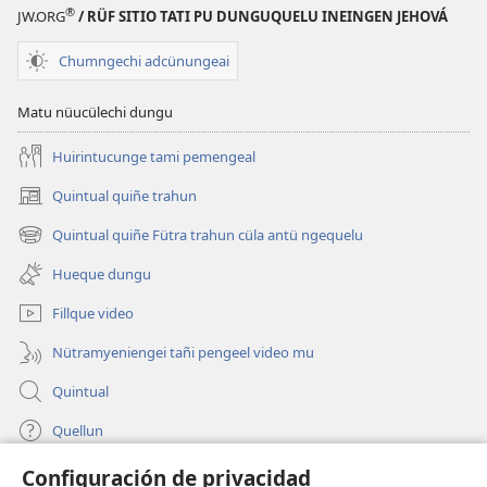
Iñche
®
JW.ORG
/ RÜF SITIO TATI PU DUNGUQUELU INEINGEN JEHOVÁ
feyentuquelafun
ñi
Chumngechi adcünungeai
mülen
Chau
Matu nüucülechi dungu
Dios
Huirintucunge tami pemengeal
Quintual quiñe trahun
(peafiel
quiñe
Quintual quiñe Fütra trahun cüla antü ngequelu
(peafiel
hue
quiñe
pestaña
Hueque dungu
hue
mu)
pestaña
Fillque video
mu)
Nütramyeniengei tañi pengeel video mu
Quintual
Quellun
Configuración de privacidad
Tami quelluntucuquem plata mu