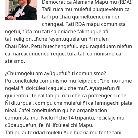
Democrática Alemana Mapu mu (RDA).
Tañi ruca mu mülefui piuqueyehun ca
tañi pu chau quimeltueneu ñi nor
chengeal. Tati RDA mapu comunista
ngefui, tüfa mu tati sajoniache falintuquelafi
tati religion. Iñche feyentuquelafun ñi mülen
Chau Dios. Petu huechengefulu epu raquiduam niefun
ca marcacünueneu reque, tüfa tati comunismo ca
ateismo.
¿Chumngelu am ayüquefuiñ ti comunismo?
Pu coneltulelu comunismo mu feipiquei: “Inei no rume
ngelai ñi doicüleal caquelu che mu”. Ayüquefun ñi
quiñentrür feleal tati pu ricu che ca pofrengechi che.
Ñi diturpual, com pu che mülefui ñi ca femngechi plata
nieal. Cafei coneltulefun quiñe organizacion
comunista mu. Nielu iñche 14 tripantu, reciclaje mu
cüdauquefun, fei ñi lifcüleal chi Mapu.
Tati pu autoridad mülelu Aue huaria mu fente tañi